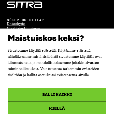
SÖKER DU DETTA?
Dataskydd
Cookieinställningar
Rapporteringskanal
Maistuiskos keksi?
Tillgänglighetsutredning
Beskrivning av handlingsoffentligheten
Sitra's digitala kommunikation och webbtjänster
Sivustomme käyttää evästeitä. Käytämme evästeitä
nähdäksemme mistä sisällöistä sivustomme käyttäjät ovat
KONTAKTA OSS
kiinnostuneita ja mahdollistaaksemme joitakin sivuston
Jubileumsfonden för Finlands självständighet Sitra
toiminnallisuuksia. Voit tutustua tarkemmin evästeiden
Östersjögatan 11–13, PB 160,
sisältöön ja hallita asetuksiasi evästeasetus-sivulla
00181 Helsingfors
Tfn +358 294 618 991
Personalens e-postadresser har formen:
fornamn.efternamn@sitra.fi
SALLI KAIKKI
KANALER
KIELLÄ
Facebook