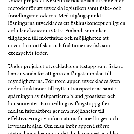
Under projektet Nostetta särkikaloista utredde man
metoder för att utveckla logistiken samt fiske- och
förädlingsmetoderna. Med utgångspunkt i
lösningarna utvecklades ett fiskhuskoncept enligt en
cirkulär ekonomi i Östra Finland, som ökar
tillgången till mörtfiskar och möjligheten att
använda mörtfiskar och fraktioner av fisk som
exempelvis foder.
Under projektet utvecklades en testapp som fiskare
kan använda för att göra en fångstanmälan till
myndigheterna. Förutom appen utvecklades även
andra funktioner till nytta i transporterna samt i
spårningen av fiskpartierna bland grossister och
konsumenter. Förmedling av fångstuppgifter
mellan fiskeaktörer ger nya möjligheter till
effektivisering av informationsförmedlingen och
leveranskedjan. Om man inför appen i större
utsträckning begränsar det dock spannet av olika