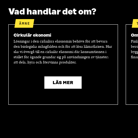
Vad handlar det om?
ÄMNE
Cirkulär ekonomi
Oms
Lösningar i den cirkulära ekonomin behövs för att bevara
Finl
den biologiska mångfalden och för att lösa klimatkrisen. Hur
bero
ska vi övergå till en cirkulär ekonomi där konsumtionen i
bygg
stället för ägande grundar sig på användningen av tjänster:
fina
att dela, hyra och återvinna produkter.
LÄS MER