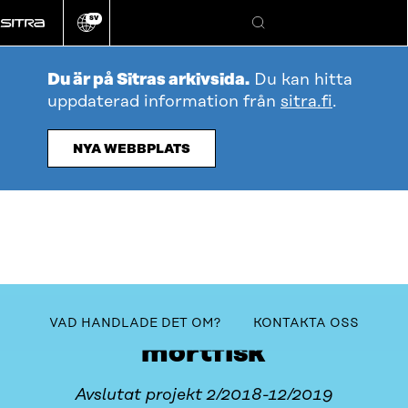
Gå
SV
direkt
Ändra
Sök
webbplatsens
till
språk
innehållet
Du är på Sitras arkivsida.
Du kan hitta
uppdaterad information från
sitra.fi
.
NYA WEBBPLATS
Maximera värdet på
Innehållsförteckning
VAD HANDLADE DET OM?
KONTAKTA OSS
mörtfisk
Avslutat projekt 2/2018-12/2019