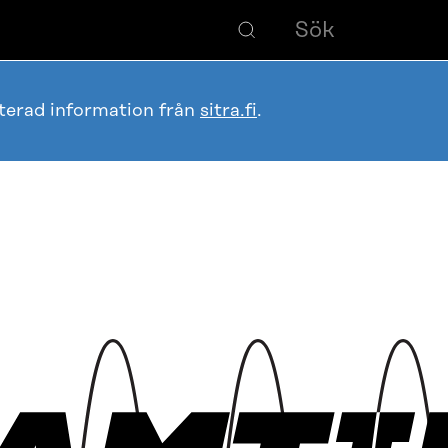
terad information från
sitra.fi
.