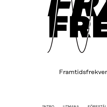
Framtidsfrekve
INTRO
UTMANA
FÖRESTÄL