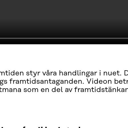
tiden styr våra handlingar i nuet. D
ags framtidsantaganden. Videon bet
utmana som en del av framtidstänka