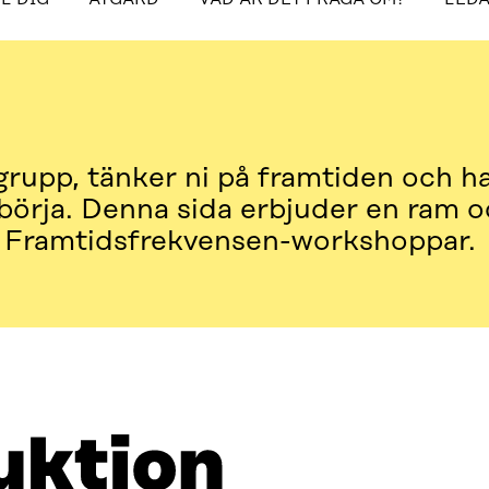
ÅTGÄRD
VAD ÄR DET FRÅGA OM?
LEDARENS HAND
grupp, tänker ni på framtiden och h
 börja. Denna sida erbjuder en ram o
Framtidsfrekvensen-workshoppar.