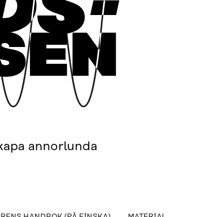
kapa annorlunda
RENS HANDBOK (PÅ FINSKA)
MATERIAL