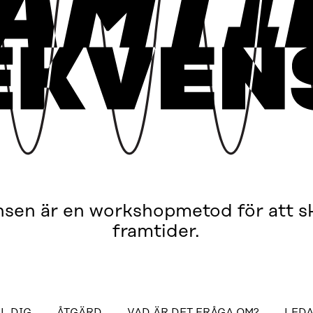
nsen är en workshopmetod för att s
framtider.
Innehållsförteckning
L DIG
ÅTGÄRD
VAD ÄR DET FRÅGA OM?
LEDA