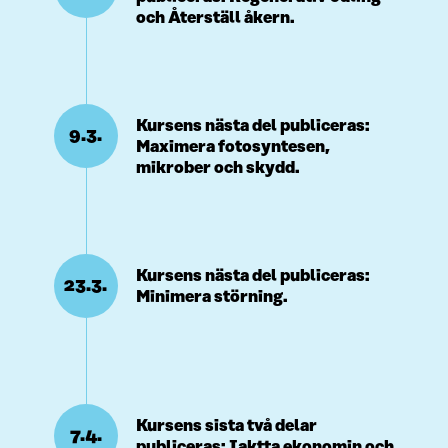
och Återställ åkern.
Kursens nästa del publiceras:
9.3.
Maximera fotosyntesen,
mikrober och skydd.
Kursens nästa del publiceras:
23.3.
Minimera störning.
Kursens sista två delar
7.4.
publiceras: Iaktta ekonomin och