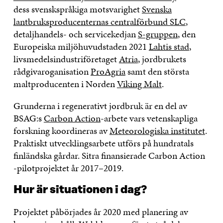
dess svenskspråkiga motsvarighet
Svenska
lantbruksproducenternas centralförbund SLC
,
detaljhandels- och servicekedjan
S-gruppen
, den
Europeiska miljöhuvudstaden 2021
Lahtis stad
,
livsmedelsindustriföretaget
Atria
, jordbrukets
rådgivaroganisation
ProAgria
samt den största
maltproducenten i Norden
Viking Malt
.
Grunderna i regenerativt jordbruk är en del av
BSAG:s
Carbon Action
-arbete vars vetenskapliga
forskning koordineras av
Meteorologiska institutet
.
Praktiskt utvecklingsarbete utförs på hundratals
finländska gårdar. Sitra finansierade Carbon Action
-pilotprojektet år 2017–2019.
Hur är situationen i dag?
Projektet påbörjades år 2020 med planering av