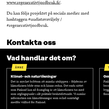
www.regenerativtjordbruk.fi/
.
Du kan följa projektet på sociala medier med
hashtaggen #uudistavaviljely /
#regenerativtjordbruk.
Kontakta oss
Vad handlar det om?
ÄMNE
Klimat- och naturlösningar
Oms
Det är mycket bråttom att minska utsläppen – följderna av
Finl
klimatkrisen både syns och känns redan. Det enda sättet
bero
som Finland kan nå framgång är att klimatkrisen tas med
bygg
som utgångspunkt i allt politiskt beslutsfattande. Vi samlar
fina
information om klimatlösningar som också samtidigt
medför välfärd för Finland.