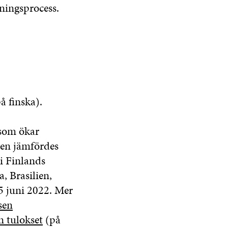
ningsprocess.
å finska).
 som ökar
gen jämfördes
i Finlands
, Brasilien,
5 juni 2022. Mer
sen
n tulokset
(på