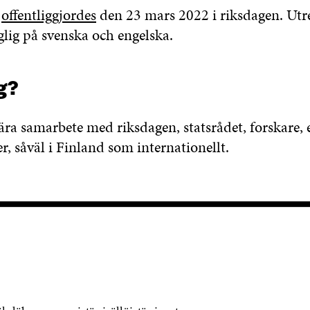
n
offentliggjordes
den 23 mars 2022 i riksdagen. Utr
glig på svenska och engelska.
g?
nära samarbete med riksdagen, statsrådet, forskare, 
r, såväl i Finland som internationellt.
KONTAKTA OSS
Jubileumsfonden för Finlands