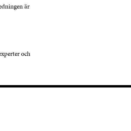
edningen är
experter och
KANALER