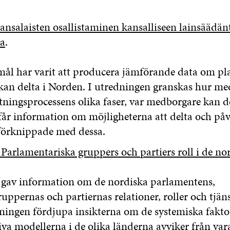
ansalaisten osallistaminen kansalliseen lainsäädän
sa
.
ål har varit att producera jämförande data om pl
an delta i Norden. I utredningen granskas hur m
iftningsprocessens olika faser, var medborgare kan d
år information om möjligheterna att delta och på
förknippade med dessa.
Parlamentariska gruppers och partiers roll i de no
gav information om de nordiska parlamentens,
ppernas och partiernas relationer, roller och tjäns
ingen fördjupa insikterna om de systemiska faktore
iva modellerna i de olika länderna avviker från var