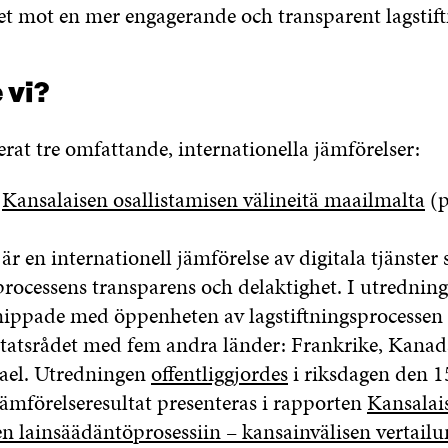
et mot en mer engagerande och transparent lagstift
 vi?
erat tre omfattande, internationella jämförelser:
n
Kansalaisen osallistamisen välineitä maailmalta
(p
r en internationell jämförelse av digitala tjänster
sprocessens transparens och delaktighet. I utrednin
nippade med öppenheten av lagstiftningsprocessen 
statsrådet med fem andra länder: Frankrike, Kanada
rael. Utredningen
offentliggjordes
i riksdagen den 1
ämförelseresultat presenteras i rapporten
Kansalai
en lainsäädäntöprosessiin – kansainvälisen vertailu