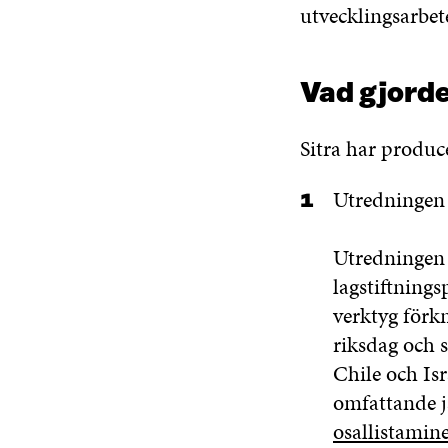
utvecklingsarbet
Vad gjorde
Sitra har produc
Utredninge
Utredningen ä
lagstiftning
verktyg förk
riksdag och 
Chile och Is
omfattande j
osallistamin