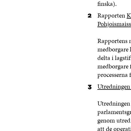
finska).
Rapporten
K
Pohjoismais
Rapportens m
medborgare k
delta i lagst
medborgare f
processerna 
Utredningen 
Utredningen 
parlamentsgru
genom utredn
att de operat