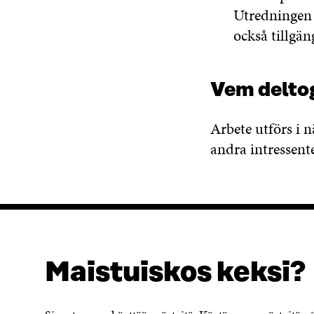
Utredninge
också tillgän
Vem delto
Arbete utförs i 
andra intressente
Maistuiskos keksi?
SÖKER DU DETTA?
Dataskydd