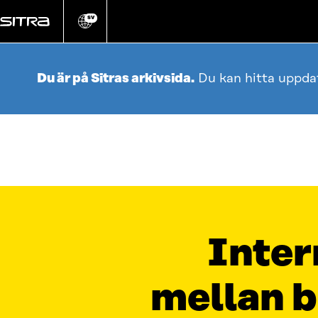
Gå
direkt
SV
Ändra
webbplatsens
till
språk
innehållet
Du är på Sitras arkivsida.
Du kan hitta uppda
Inter
mellan 