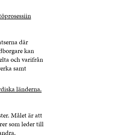
töprosessiin
atserna där
edborgare kan
elta och varifrån
verka samt
rdiska länderna.
ter. Målet är att
r som leder till
andra.