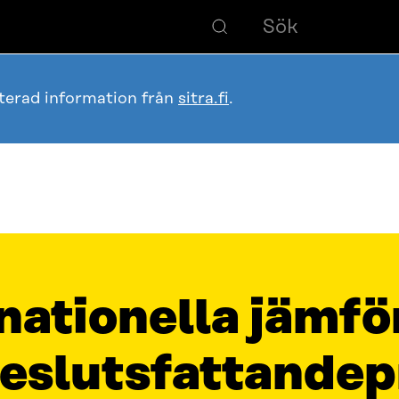
terad information från
sitra.fi
.
nationella jämfö
beslutsfattandep