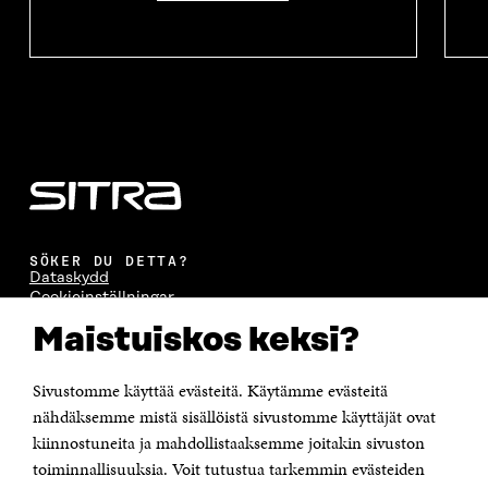
SÖKER DU DETTA?
Dataskydd
Cookieinställningar
Rapporteringskanal
Maistuiskos keksi?
Tillgänglighetsutredning
Beskrivning av handlingsoffentligheten
Sitra's digitala kommunikation och webbtjänster
Sivustomme käyttää evästeitä. Käytämme evästeitä
nähdäksemme mistä sisällöistä sivustomme käyttäjät ovat
KONTAKTA OSS
kiinnostuneita ja mahdollistaaksemme joitakin sivuston
Jubileumsfonden för Finlands självständighet Sitra
toiminnallisuuksia. Voit tutustua tarkemmin evästeiden
Östersjögatan 11–13, PB 160,