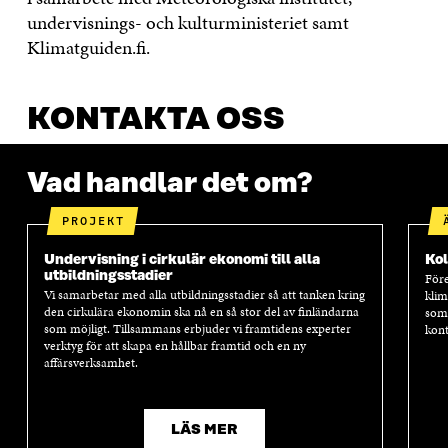
undervisnings- och kulturministeriet samt
Klimatguiden.fi.
KONTAKTA OSS
Vad handlar det om?
PROJEKT
Undervisning i cirkulär ekonomi till alla
Kol
utbildningsstadier
Före
Vi samarbetar med alla utbildningsstadier så att tanken kring
klim
den cirkulära ekonomin ska nå en så stor del av finländarna
som
som möjligt. Tillsammans erbjuder vi framtidens experter
kont
verktyg för att skapa en hållbar framtid och en ny
affärsverksamhet.
LÄS MER