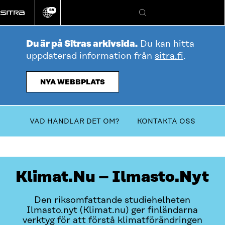
Gå
SV
direkt
Ändra
Sök
webbplatsens
till
språk
innehållet
Du är på Sitras arkivsida.
Du kan hitta
uppdaterad information från
sitra.fi
.
NYA WEBBPLATS
Innehållsförteckning
VAD HANDLAR DET OM?
KONTAKTA OSS
Klimat.Nu – Ilmasto.Nyt
Den riksomfattande studiehelheten
Ilmasto.nyt (Klimat.nu) ger finländarna
verktyg för att förstå klimatförändringen