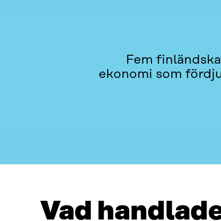
Fem finländska 
ekonomi som fördju
VAD HANDLADE DET OM?
KONTAKTA OSS
Vad handlade