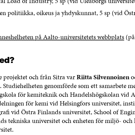
l Load of Industry, 5 sp (vid Uleåborgs universite
en politiikka, oikeus ja yhdyskunnat, 5 sp (vid Öst
neshelheten på Aalto-universitetets webbplats
(på
ed?
e projektet och från Sitra var
Riitta Silvennoinen
o
a. Studiehelheten genomförde som ett samarbete me
ögskola för kemiteknik och Handelshögskolan vid A
delningen för kemi vid Helsingfors universitet, inst
rafi vid Östra Finlands universitet, School of Engi
ds tekniska universitet och enheten för miljö- och
sitet.