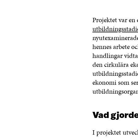
Projektet var en
utbildningsstadi
nyutexaminerade 
hennes arbete och
handlingar vidta
den cirkulära ek
utbildningsstadi
ekonomi som ser 
utbildningsorgan
Vad gjorde
I projektet utve