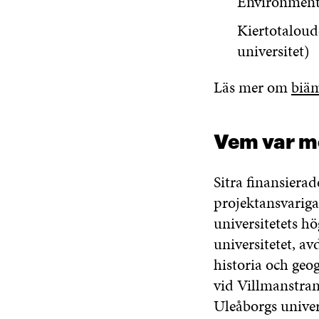
Environmenta
Kiertotaloud
universitet)
Läs mer om
biäm
Vem var m
Sitra finansierad
projektansvarig
universitetets h
universitetet, av
historia och geog
vid Villmanstran
Uleåborgs univer