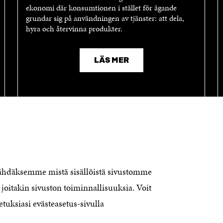
ekonomi där konsumtionen i stället för ägande
grundar sig på användningen av tjänster: att dela,
hyra och återvinna produkter.
LÄS MER
nähdäksemme mistä sisällöistä sivustomme
joitakin sivuston toiminnallisuuksia. Voit
KONTAKTA OSS
etuksiasi evästeasetus-sivulla
Jubileumsfonden för Finlands
självständighet Sitra