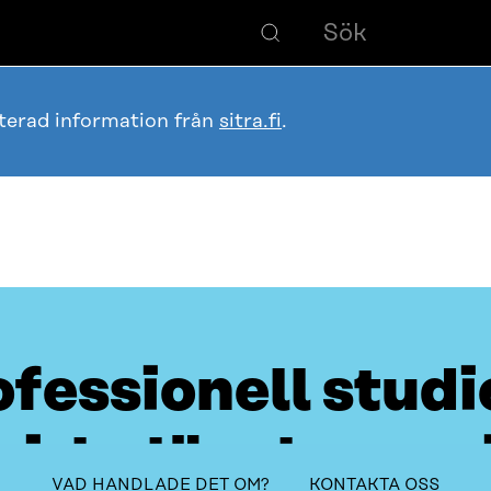
terad information från
sitra.fi
.
fessionell studi
cirkulär ekonom
Innehållsförteckning
VAD HANDLADE DET OM?
KONTAKTA OSS