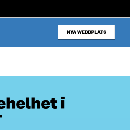
NYA WEBBPLATS
ehelhet i
i