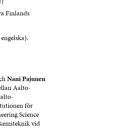
t)
ra Finlands
 engelska).
ch
Nani Pajunen
llan Aalto-
alto-
itutionen för
neering Science
 kemiteknik vid