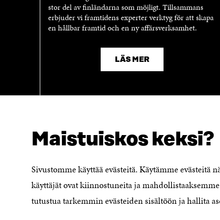
stor del av finländarna som möjligt. Tillsammans
erbjuder vi framtidens experter verktyg för att skapa
en hållbar framtid och en ny affärsverksamhet.
LÄS MER
Maistuiskos keksi?
Sivustomme käyttää evästeitä. Käytämme evästeitä 
käyttäjät ovat kiinnostuneita ja mahdollistaaksemme 
SÖKER DU DETTA?
tutustua tarkemmin evästeiden sisältöön ja hallita as
Dataskydd
Cookieinställningar