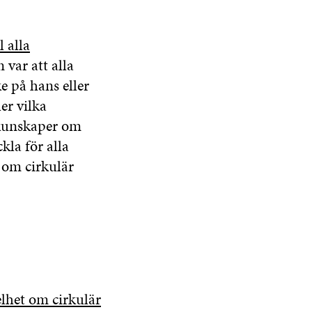
 alla
var att alla
 på hans eller
er vilka
 kunskaper om
kla för alla
 om cirkulär
lhet om cirkulär