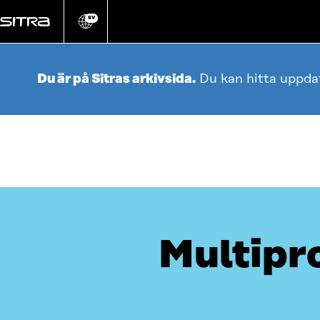
Gå
direkt
SV
Ändra
webbplatsens
till
språk
innehållet
Du är på Sitras arkivsida.
Du kan hitta uppda
Multipro