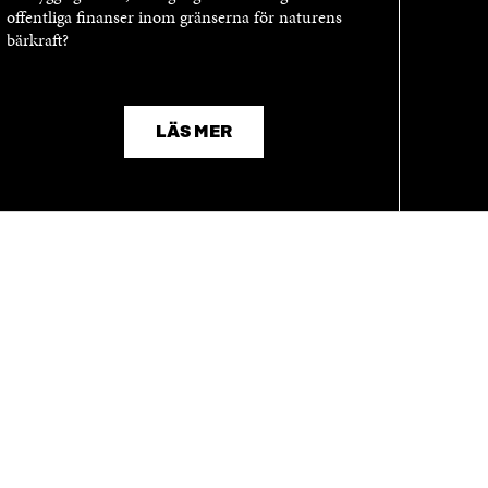
offentliga finanser inom gränserna för naturens
bärkraft?
LÄS MER
KANALER
Facebook
Öppnas