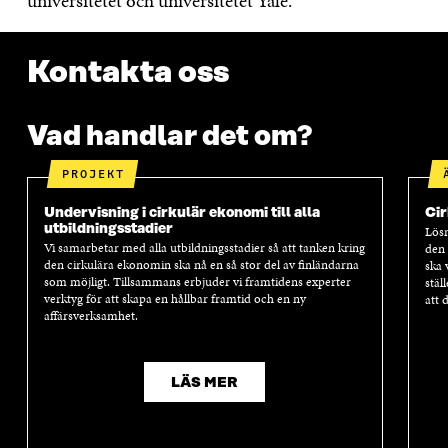
universitetet och universitetet Yale.
Kontakta oss
Vad handlar det om?
PROJEKT
Undervisning i cirkulär ekonomi till alla
Cir
utbildningsstadier
Lösn
Vi samarbetar med alla utbildningsstadier så att tanken kring
den 
den cirkulära ekonomin ska nå en så stor del av finländarna
ska 
som möjligt. Tillsammans erbjuder vi framtidens experter
stäl
verktyg för att skapa en hållbar framtid och en ny
att 
affärsverksamhet.
LÄS MER