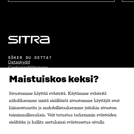
SÖKER DU DETTA?
Dataskydd
Cookieinställningar
Rapporteringskanal
Maistuiskos keksi?
Tillgänglighetsutredning
Beskrivning av handlingsoffentligheten
Sitra's digitala kommunikation och webbtjänster
Sivustomme käyttää evästeitä. Käytämme evästeitä
nähdäksemme mistä sisällöistä sivustomme käyttäjät ovat
KONTAKTA OSS
kiinnostuneita ja mahdollistaaksemme joitakin sivuston
Jubileumsfonden för Finlands självständighet Sitra
toiminnallisuuksia. Voit tutustua tarkemmin evästeiden
Östersjögatan 11–13, PB 160,
sisältöön ja hallita asetuksiasi evästeasetus-sivulla
00181 Helsingfors
Tfn +358 294 618 991