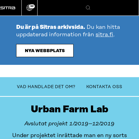
Gå
SV
direkt
Ändra
Sök
webbplatsens
till
språk
innehållet
Du är på Sitras arkivsida.
Du kan hitta
uppdaterad information från
sitra.fi
.
NYA WEBBPLATS
Innehållsförteckning
VAD HANDLADE DET OM?
KONTAKTA OSS
Urban Farm Lab
Avslutat projekt 1/2019–12/2019
Under projektet inrättade man en ny sorts