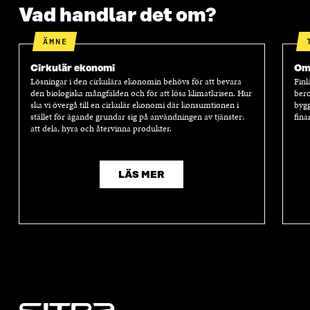
Vad handlar det om?
ÄMNE
Cirkulär ekonomi
Oms
Lösningar i den cirkulära ekonomin behövs för att bevara
Finl
den biologiska mångfalden och för att lösa klimatkrisen. Hur
bero
ska vi övergå till en cirkulär ekonomi där konsumtionen i
bygg
stället för ägande grundar sig på användningen av tjänster:
fina
att dela, hyra och återvinna produkter.
LÄS MER