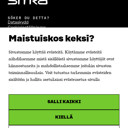
SÖKER DU DETTA?
Dataskydd
Cookieinställningar
Rapporteringskanal
Maistuiskos keksi?
Tillgänglighetsutredning
Beskrivning av handlingsoffentligheten
Sitra's digitala kommunikation och webbtjänster
Sivustomme käyttää evästeitä. Käytämme evästeitä
nähdäksemme mistä sisällöistä sivustomme käyttäjät ovat
KONTAKTA OSS
kiinnostuneita ja mahdollistaaksemme joitakin sivuston
Jubileumsfonden för Finlands självständighet Sitra
toiminnallisuuksia. Voit tutustua tarkemmin evästeiden
Östersjögatan 11–13, PB 160,
sisältöön ja hallita asetuksiasi evästeasetus-sivulla
00181 Helsingfors
Tfn +358 294 618 991
Personalens e-postadresser har formen:
fornamn.efternamn@sitra.fi
SALLI KAIKKI
KANALER
KIELLÄ
Facebook
Öppnas