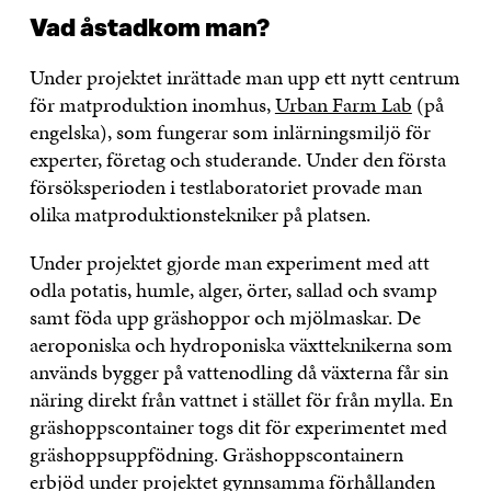
Vad åstadkom man?
Under projektet inrättade man upp ett nytt centrum
för matproduktion inomhus,
Urban Farm Lab
(på
engelska), som fungerar som inlärningsmiljö för
experter, företag och studerande. Under den första
försöksperioden i testlaboratoriet provade man
olika matproduktionstekniker på platsen.
Under projektet gjorde man experiment med att
odla potatis, humle, alger, örter, sallad och svamp
samt föda upp gräshoppor och mjölmaskar. De
aeroponiska och hydroponiska växtteknikerna som
används bygger på vattenodling då växterna får sin
näring direkt från vattnet i stället för från mylla. En
gräshoppscontainer togs dit för experimentet med
gräshoppsuppfödning. Gräshoppscontainern
erbjöd under projektet gynnsamma förhållanden