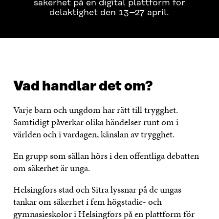
säkerhet på en digital plattform för
delaktighet den 13–27 april.
VAD HANDLAR DET OM?
HUR FUNGERAR DET?
TI
Vad handlar det om?
Varje barn och ungdom har rätt till trygghet.
Samtidigt påverkar olika händelser runt om i
världen och i vardagen, känslan av trygghet.
En grupp som sällan hörs i den offentliga debatten
om säkerhet är unga.
Helsingfors stad och Sitra lyssnar på de ungas
tankar om säkerhet i fem högstadie- och
gymnasieskolor i Helsingfors på en plattform för