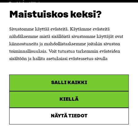
Cookieinställningar
Rapporteringskanal
Maistuiskos keksi?
Tillgänglighetsutredning
Beskrivning av handlingsoffentligheten
Sitra's digitala kommunikation och webbtjänster
Sivustomme käyttää evästeitä. Käytämme evästeitä
nähdäksemme mistä sisällöistä sivustomme käyttäjät ovat
kiinnostuneita ja mahdollistaaksemme joitakin sivuston
KONTAKTA OSS
Jubileumsfonden för Finlands självständighet Sitra
toiminnallisuuksia. Voit tutustua tarkemmin evästeiden
Östersjögatan 11–13, PB 160,
sisältöön ja hallita asetuksiasi evästeasetus-sivulla
00181 Helsingfors
Tfn +358 294 618 991
Personalens e-postadresser har formen:
fornamn.efternamn@sitra.fi
SALLI KAIKKI
KANALER
KIELLÄ
Facebook
Öppnas
i
NÄYTÄ TIEDOT
Linkedin
ett
Öppnas
nytt
i
fönster
Youtube
ett
Öppnas
nytt