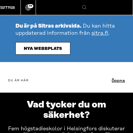
Gå
SV
direkt
Ändra
Sök
webbplatsens
till
språk
innehållet
Du är på Sitras arkivsida.
Du kan hitta
uppdaterad information från
sitra.fi
.
NYA WEBBPLATS
Innehållsförteckning
Öppna
DU ÄR HÄR
Vad tycker du om
säkerhet?
Fem högstadieskolor i Helsingfors diskuterar