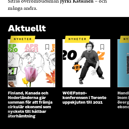
Sitras överombudsman
Jyrki Katainen
– och
många andra.
Aktuellt
NYHETER
NYHETER
N
Finland, Kanada och
WCEF2020-
Handb
Nederländerna går
konferensen i Toronto
inom 
samman för att främja
uppskjuten till 2021
överg
cirkulär ekonomi som
ekon
nyckeln till hållbar
återhämtning