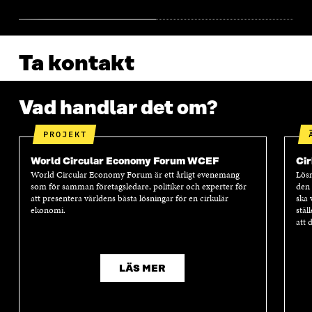
Ta kontakt
Vad handlar det om?
PROJEKT
World Circular Economy Forum WCEF
Cir
World Circular Economy Forum är ett årligt evenemang
Lösn
som för samman företagsledare, politiker och experter för
den 
att presentera världens bästa lösningar för en cirkulär
ska 
ekonomi.
stäl
att 
LÄS MER