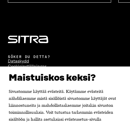
SÖKER DU DETTA?
Dataskydd
Cookieinställningar
Rapporteringskanal
Maistuiskos keksi?
Tillgänglighetsutredning
Beskrivning av handlingsoffentligheten
Sitra's digitala kommunikation och webbtjänster
Sivustomme käyttää evästeitä. Käytämme evästeitä
nähdäksemme mistä sisällöistä sivustomme käyttäjät ovat
KONTAKTA OSS
kiinnostuneita ja mahdollistaaksemme joitakin sivuston
Jubileumsfonden för Finlands självständighet Sitra
toiminnallisuuksia. Voit tutustua tarkemmin evästeiden
Östersjögatan 11–13, PB 160,
sisältöön ja hallita asetuksiasi evästeasetus-sivulla
00181 Helsingfors
Tfn +358 294 618 991