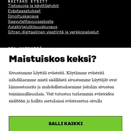
NÄITÄKÖ ETSIT?
S
A
S
S
Tietosuoja ja käyttöehdot
A
A
S
Evästeasetukset
A
Ilmoituskanava
Saavutettavuusseloste
Asiakirjajulkisuuskuvaus
Sitran digitaalinen viestintä ja verkkopalvelut
OTA YHTEYTTÄ
Suomen itsenäisyyden juhlarahasto Sitra
Maistuiskos keksi?
Itämerenkatu 11-13, PL 160,
00181 Helsinki
Sivustomme käyttää evästeitä. Käytämme evästeitä
Puhelin +358 294 618 991
Sähköpostiosoite
nähdäksemme mistä sisällöistä sivustomme käyttäjät ovat
etunimi.sukunimi@sitra.fi tai sitra@sitra.fi
kiinnostuneita ja mahdollistaaksemme joitakin sivuston
Saapumisohjeet
toiminnallisuuksia. Voit tutustua tarkemmin evästeiden
sisältöön ja hallita asetuksiasi evästeasetus-sivulla
Y-tunnus 0202132-3
OLEMME NÄISSÄ SOMEISSA
SALLI KAIKKI
Facebook
Avautuu