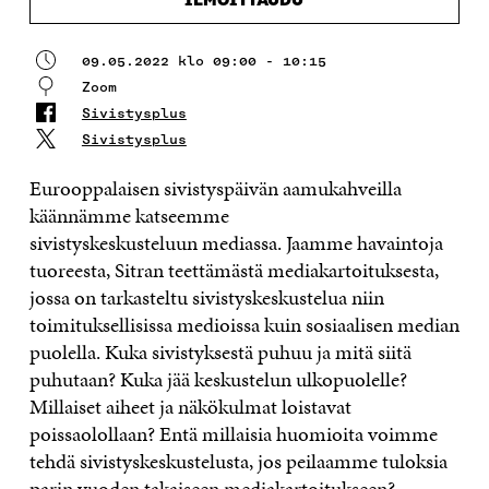
ILMOITTAUDU
09.05.2022 klo 09:00 - 10:15
Zoom
Sivistysplus
Sivistysplus
Eurooppalaisen sivistyspäivän aamukahveilla
käännämme katseemme
sivistyskeskusteluun mediassa. Jaamme havaintoja
tuoreesta, Sitran teettämästä mediakartoituksesta,
jossa on tarkasteltu sivistyskeskustelua niin
toimituksellisissa medioissa kuin sosiaalisen median
puolella. Kuka sivistyksestä puhuu ja mitä siitä
puhutaan? Kuka jää keskustelun ulkopuolelle?
Millaiset aiheet ja näkökulmat loistavat
poissaolollaan? Entä millaisia huomioita voimme
tehdä sivistyskeskustelusta, jos peilaamme tuloksia
parin vuoden takaiseen
mediakartoitukseen
?