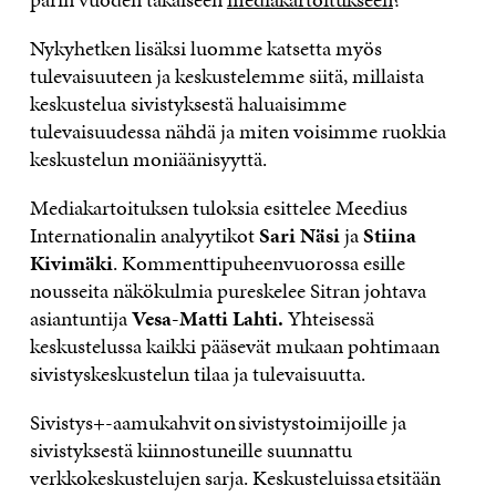
Nykyhetken lisäksi luomme katsetta myös
tulevaisuuteen ja keskustelemme siitä, millaista
keskustelua sivistyksestä haluaisimme
tulevaisuudessa nähdä ja miten voisimme ruokkia
keskustelun moniäänisyyttä.
Mediakartoituksen tuloksia esittelee Meedius
Internationalin analyytikot
Sari Näsi
ja
Stiina
Kivimäki
. Kommenttipuheenvuorossa esille
nousseita näkökulmia pureskelee Sitran johtava
asiantuntija
Vesa-Matti Lahti.
Yhteisessä
keskustelussa kaikki pääsevät mukaan pohtimaan
sivistyskeskustelun tilaa ja tulevaisuutta.
Sivistys+-aamukahvit on sivistystoimijoille ja
sivistyksestä kiinnostuneille suunnattu
verkkokeskustelujen sarja. Keskusteluissa etsitään