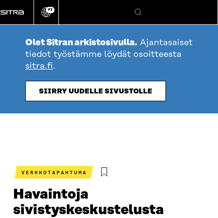
Siirry
FI
suoraan
Vaihda
Hae
sivuston
sisältöön
kieli
Olet Sitran arkistosivulla.
Ajantasaiset
tiedot työstämme löydät osoitteesta
sitra.fi
.
SIIRRY UUDELLE SIVUSTOLLE
VERKKOTAPAHTUMA
Havaintoja
sivistyskeskustelusta