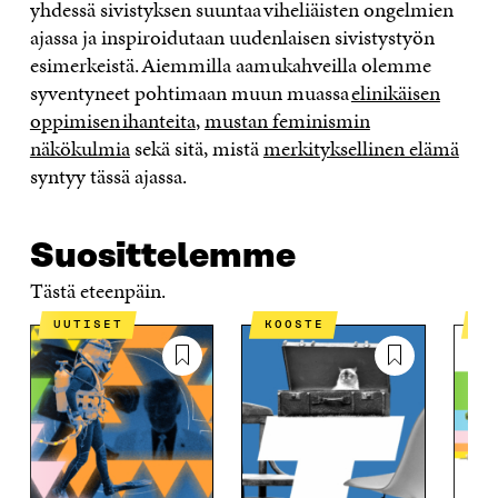
yhdessä sivistyksen suuntaa viheliäisten ongelmien
ajassa ja inspiroidutaan uudenlaisen sivistystyön
esimerkeistä. Aiemmilla aamukahveilla olemme
syventyneet pohtimaan muun muassa
elinikäisen
oppimisen ihanteita
,
mustan feminismin
näkökulmia
sekä sitä, mistä
merkityksellinen elämä
syntyy tässä ajassa.
Suosittelemme
Tästä eteenpäin.
UUTISET
KOOSTE
A