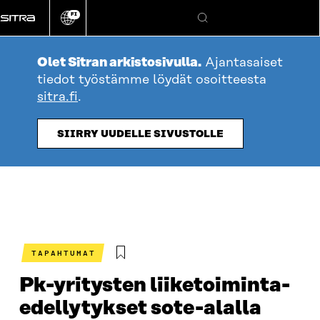
Siirry
FI
suoraan
Vaihda
Hae
sivuston
sisältöön
kieli
Olet Sitran arkistosivulla.
Ajantasaiset
tiedot työstämme löydät osoitteesta
sitra.fi
.
SIIRRY UUDELLE SIVUSTOLLE
TAPAHTUMAT
Pk-yritysten liiketoiminta­
edellytykset sote-alalla