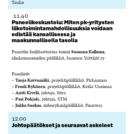
Tauko
11.40
Paneelikeskustelu: Miten pk-yritysten
liiketoimintamahdollisuuksia voidaan
edistää kansallisessa ja
maakunnallisella tasolla
Paneelin fasilitaattorina toimii
Susanna Kallama
,
elinkeinoasioiden päällikkö, Suomen Yrittäjät ry
Panelistit
–
Tanja Koivumäki
, projektipäällikkö, Pirkanmaa
–
Frank Ryhänen
, projektipäällikkö, Keski-Uusimaa
–
Antti Kivelä
, johtaja, Sitra
–
Pasi Pohjol
a, johtaja, STM
–
Jukka Suokas
, sidosryhmäpäällikkö, Finnvera
12.00
Johtopäätökset ja seuraavat askeleet