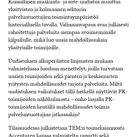
Kansallinen maakunta- ja sote-uudistus muuttaa
yksityisten ja kolmannen sektorin
palveluntuottajien toimintaympäristöä
historiallisella tavalla. Valinnanvapaus avaa julkisesti
rahoitettuja palveluita aiempaa avoimemmalle
kilpailulle, mikä luo uusia mahdollisuuksia
yksityisille toimijoille.
Uudistuksen alkuperäisten linjausten mukaan
valmistelussa luodaan menettelyt, joilla turvataan
uusien toimijoiden sekä pienten ja keskisuurten
yritysten mahdollisuudet tarjota palveluita. Miltä
uudistuksen vaikutukset tällä hetkellä näyttävät PK-
toimijoiden näkökulmasta – onko laajalla PK-
toimijoiden kentällä mahdollisuudet toimia
palveluntuottajina jatkossakin?
Tilaisuudessa julkistetaan TEM:n toimeksiannosta
Accenturen kanssa valmisteltu raportti sekä