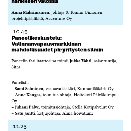
hankkeen valossa
U
D
U
U
D
E
D
U
Anna Maksimainen
, johtaja & Tommi Uimonen,
E
S
E
D
projektipäällikkö, Accenture Oy
S
S
S
E
S
A
S
S
A
I
A
S
10.45
I
K
I
A
Paneelikeskustelu:
K
K
K
I
Valinnanvapausmarkkinan
K
U
K
K
mahdollisuudet pk-yritysten silmin
U
N
U
K
N
A
N
U
Paneelin fasilitaattorina toimii
Jukka Vahti
, asiantuntija,
A
S
A
N
Sitra
S
S
S
A
S
A
S
S
A
A
S
Panelistit
A
–
Sami Salminen
, vastaava lääkäri, Kunnanlääkärit Oy
–
Anne Kangas,
toimitusjohtaja, Hoitokoti Päiväkumpu
Oy
–
Juhani Pälve
, toimitusjohtaja, Stella Kotipalvelut Oy
–
Satu Jäntti
, ketjujohtaja, Alina hoivatiimi
11.25