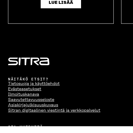
LUE LISÄÄ
NÄITÄKÖ ETSIT?
Tietosuoja ja käyttöehdot
Evästeasetukset
Ilmoituskanava
Saavutettavuusseloste
Asiakirjajulkisuuskuvaus
Sitran digitaalinen viestintä ja verkkopalvelut
OTA YHTEYTTÄ
Suomen itsenäisyyden juhlarahasto Sitra