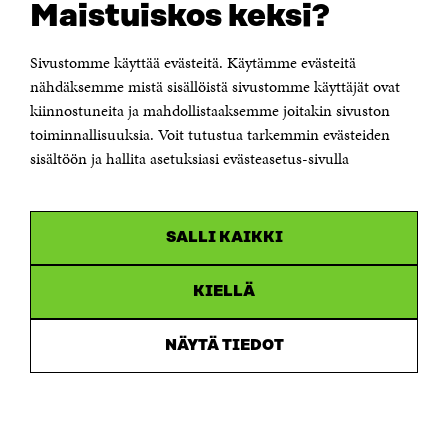
Maistuiskos keksi?
Itämerenkatu 11-13, PL 160,
00181 Helsinki
Sivustomme käyttää evästeitä. Käytämme evästeitä
Puhelin +358 294 618 991
Sähköpostiosoite
nähdäksemme mistä sisällöistä sivustomme käyttäjät ovat
etunimi.sukunimi@sitra.fi tai sitra@sitra.fi
kiinnostuneita ja mahdollistaaksemme joitakin sivuston
toiminnallisuuksia. Voit tutustua tarkemmin evästeiden
Saapumisohjeet
sisältöön ja hallita asetuksiasi evästeasetus-sivulla
Y-tunnus 0202132-3
OLEMME NÄISSÄ SOMEISSA
SALLI KAIKKI
Facebook
Avautuu
uudessa
Linkedin
ikkunassa
KIELLÄ
Avautuu
uudessa
Youtube
ikkunassa
Avautuu
NÄYTÄ TIEDOT
uudessa
Instagram
ikkunassa
Avautuu
uudessa
ikkunassa