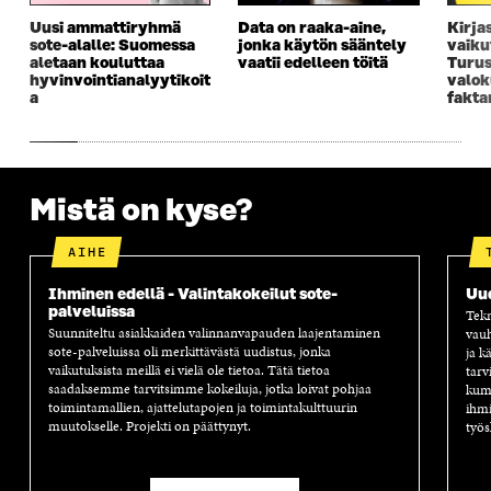
Uusi ammattiryhmä
Data on raaka-aine,
Kirja
sote-alalle: Suomessa
jonka käytön sääntely
vaiku
aletaan kouluttaa
vaatii edelleen töitä
Turus
hyvinvointianalyytikoit
valok
a
fakta
Mistä on kyse?
AIHE
Ihminen edellä - Valintakokeilut sote-
Uu
palveluissa
Tekn
Suunniteltu asiakkaiden valinnanvapauden laajentaminen
vauh
sote-palveluissa oli merkittävästä uudistus, jonka
ja k
vaikutuksista meillä ei vielä ole tietoa. Tätä tietoa
tarv
saadaksemme tarvitsimme kokeiluja, jotka loivat pohjaa
kump
toimintamallien, ajattelutapojen ja toimintakulttuurin
ihmi
muutokselle. Projekti on päättynyt.
työs