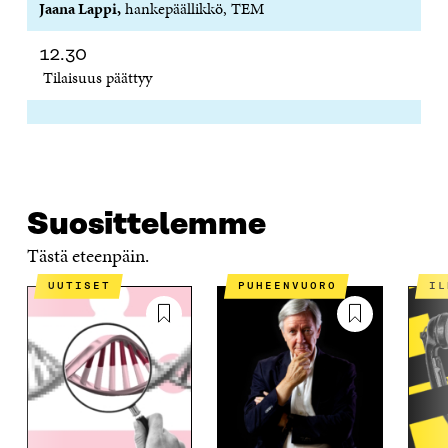
Jaana Lappi,
hankepäällikkö, TEM
12.30
Tilaisuus päättyy
Suosittelemme
Tästä eteenpäin.
UUTISET
PUHEENVUORO
I