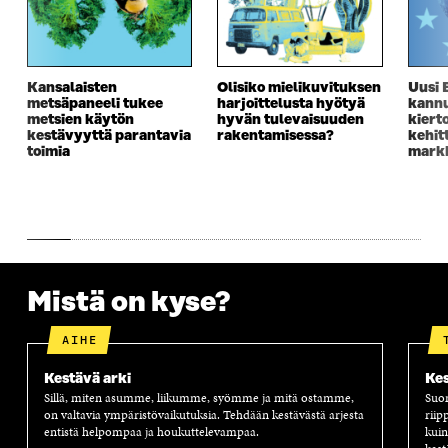
Kansalaisten
Olisiko mielikuvituksen
Uusi 
metsäpaneeli tukee
harjoittelusta hyötyä
kannu
metsien käytön
hyvän tulevaisuuden
kiert
kestävyyttä parantavia
rakentamisessa?
kehit
toimia
markk
Mistä on kyse?
AIHE
Kestävä arki
Kes
Sillä, miten asumme, liikumme, syömme ja mitä ostamme,
Suom
on valtavia ympäristövaikutuksia. Tehdään kestävästä arjesta
riip
entistä helpompaa ja houkuttelevampaa.
kuin