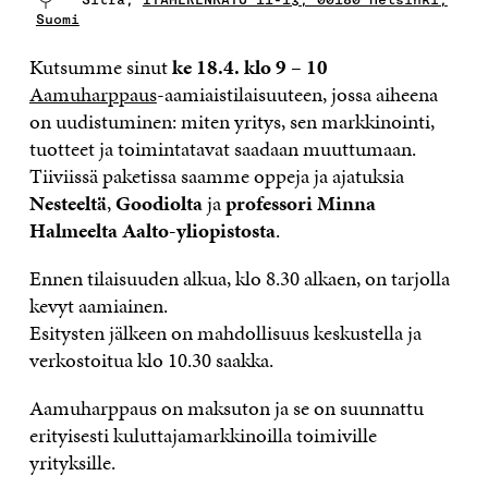
Suomi
Kutsumme sinut
ke 18.4. klo 9 – 10
Aamuharppaus
-aamiaistilaisuuteen, jossa aiheena
on uudistuminen: miten yritys, sen markkinointi,
tuotteet ja toimintatavat saadaan muuttumaan.
Tiiviissä paketissa saamme oppeja ja ajatuksia
Nesteeltä
,
Goodiolta
ja
professori Minna
Halmeelta Aalto-yliopistosta
.
Ennen tilaisuuden alkua, klo 8.30 alkaen, on tarjolla
kevyt aamiainen.
Esitysten jälkeen on mahdollisuus keskustella ja
verkostoitua klo 10.30 saakka.
Aamuharppaus on maksuton ja se on suunnattu
erityisesti kuluttajamarkkinoilla toimiville
yrityksille.