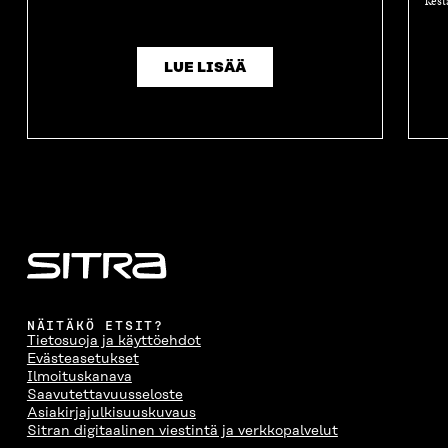
kest
LUE LISÄÄ
NÄITÄKÖ ETSIT?
Tietosuoja ja käyttöehdot
Evästeasetukset
Ilmoituskanava
Saavutettavuusseloste
Asiakirjajulkisuuskuvaus
Sitran digitaalinen viestintä ja verkkopalvelut