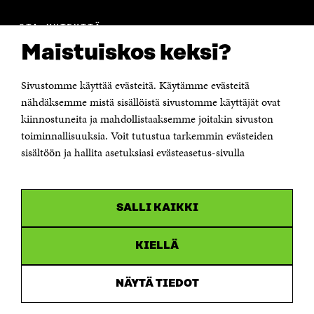
OTA YHTEYTTÄ
Suomen itsenäisyyden juhlarahasto Sitra
Maistuiskos keksi?
Itämerenkatu 11-13, PL 160,
00181 Helsinki
Sivustomme käyttää evästeitä. Käytämme evästeitä
Puhelin +358 294 618 991
Sähköpostiosoite
nähdäksemme mistä sisällöistä sivustomme käyttäjät ovat
etunimi.sukunimi@sitra.fi tai sitra@sitra.fi
kiinnostuneita ja mahdollistaaksemme joitakin sivuston
Saapumisohjeet
toiminnallisuuksia. Voit tutustua tarkemmin evästeiden
sisältöön ja hallita asetuksiasi evästeasetus-sivulla
Y-tunnus 0202132-3
OLEMME NÄISSÄ SOMEISSA
SALLI KAIKKI
Facebook
Avautuu
uudessa
Linkedin
ikkunassa
KIELLÄ
Avautuu
uudessa
Youtube
ikkunassa
Avautuu
NÄYTÄ TIEDOT
uudessa
Instagram
ikkunassa
Avautuu