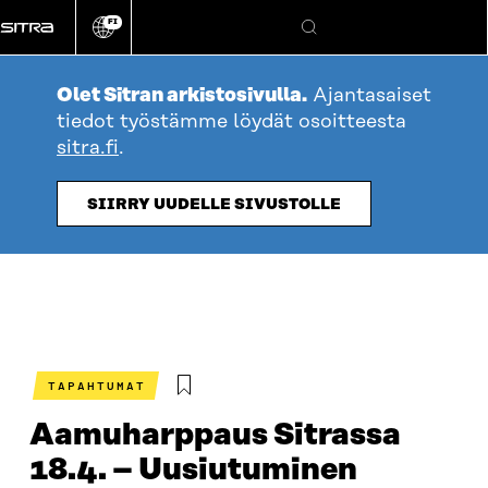
Siirry
FI
suoraan
Vaihda
Hae
sivuston
sisältöön
kieli
Olet Sitran arkistosivulla.
Ajantasaiset
tiedot työstämme löydät osoitteesta
sitra.fi
.
SIIRRY UUDELLE SIVUSTOLLE
TAPAHTUMAT
Aamuharppaus Sitrassa
18.4. – Uusiutuminen