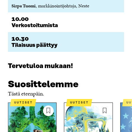
Sirpa Tuomi
, markkinointijohtaja, Neste
10.00
Verkostoitumista
10.30
Tilaisuus päättyy
Tervetuloa mukaan!
Suosittelemme
Tästä eteenpäin.
UUTISET
UUTISET
U