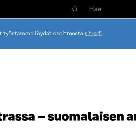
ot työstämme löydät osoitteesta
sitra.fi
.
rassa – suomalaisen a