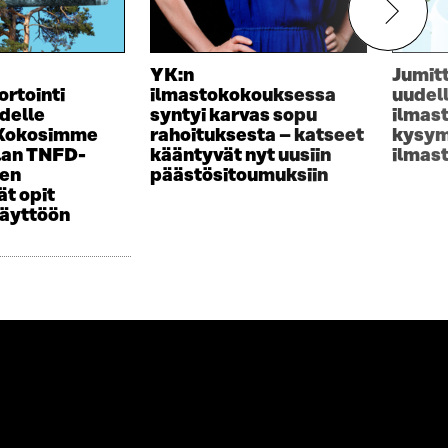
YK:n
Jumit
ortointi
ilmastokokouksessa
uudel
delle
syntyi karvas sopu
ilmas
 Kokosimme
rahoituksesta – katseet
kysym
lan TNFD-
kääntyvät nyt uusiin
ilmas
sen
päästösitoumuksiin
t opit
käyttöön