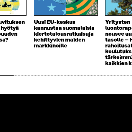
kuvituksen
Uusi EU-keskus
Yritysten
a hyötyä
kannustaa suomalaisia
luontorap
isuuden
kiertotalousratkaisuja
nousee uu
sa?
kehittyvien maiden
tasolle –
markkinoille
rahoitusa
koulutuk
tärkeimmä
kaikkien 