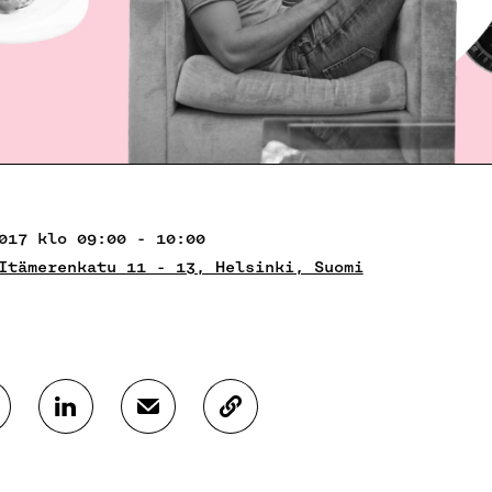
017 klo 09:00 - 10:00
Itämerenkatu 11 - 13, Helsinki, Suomi
J
J
K
A
A
O
A
A
P
L
S
I