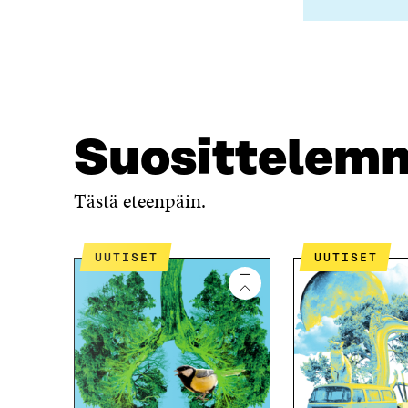
Suosittelem
Tästä eteenpäin.
UUTISET
UUTISET