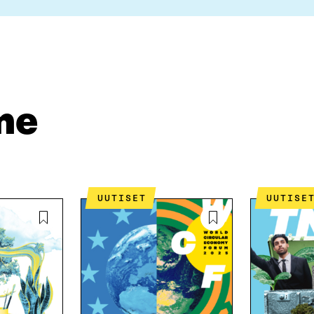
me
UUTISET
UUTISE