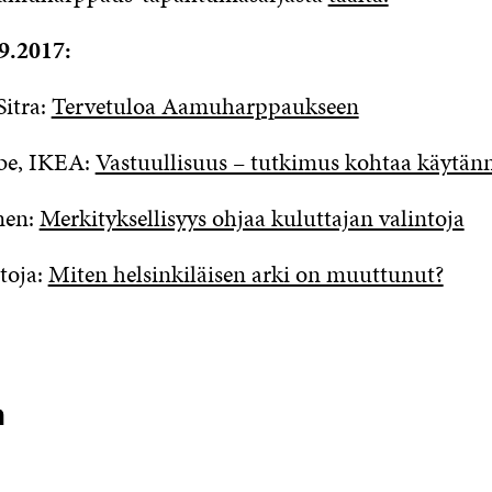
S
E
S
S
.9.2017:
A
S
I
A
K
I
itra:
Tervetuloa Aamuharppaukseen
K
K
U
K
be, IKEA:
Vastuullisuus – tutkimus kohtaa käytän
N
U
A
N
S
A
nen:
Merkityksellisyys ohjaa kuluttajan valintoja
S
S
A
S
A
toja:
Miten helsinkiläisen arki on muuttunut?
a