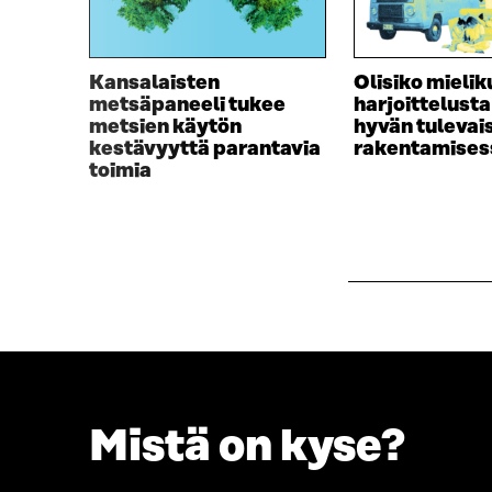
Kansalaisten
Olisiko mieli
metsäpaneeli tukee
harjoittelust
metsien käytön
hyvän tuleva
kestävyyttä parantavia
rakentamises
toimia
Mistä on kyse?