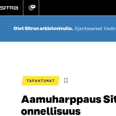
Siirry
suoraan
FI
Vaihda
sivuston
sisältöön
kieli
Olet Sitran arkistosivulla.
Ajantasaiset tied
TAPAHTUMAT
Aamuharppaus Sit
onnellisuus