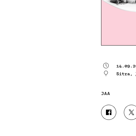
14.09.2
Sitra,
JAA
J
J
A
A
A
A
F
T