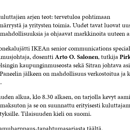
I
Ä
O
N
H
I
K
K
A
uluttajien arjen teot: tervetuloa pohtimaan
E
Ö
R
ärrystä ja yritysten toimia. Uudet tavat luovat uu
D
P
T
amahdollisuuksia ja ohjaavat markkinoita uuteen a
I
O
I
N
S
K
I
T
K
nekalujätti IKEAn senior communications special
S
I
E
kimusjohtaja, dosentti
Arto O. Salonen
, tutkija
Pir
S
L
L
Ä
L
I
singin kaupunginmuseosta sekä Sitran johtava asi
A
A
N
 Paneelin jälkeen on mahdollisuus verkostoitua ja k
V
A
L
A
V
I
.
U
A
N
T
U
K
uden alkua, klo 8.30 alkaen, on tarjolla kevyt aam
U
T
K
U
U
I
 maksuton ja se on suunnattu erityisesti kuluttaja
U
U
ityksille. Tilaisuuden kieli on suomi.
U
U
D
U
E
D
 Aamuharppaus-tapahtumasarjasta
täältä.