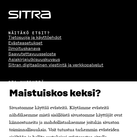
NÄITÄKÖ ETSIT?
Tietosuoja ja käyttöehdot
Evästeasetukset
Ilmoituskanava
Saavutettavuusseloste
Asiakirjajulkisuuskuvaus
Sitran digitaalinen viestintä ja verkkopalvelut
OTA YHTEYTTÄ
Suomen itsenäisyyden juhlarahasto Sitra
Maistuiskos keksi?
Itämerenkatu 11-13, PL 160,
00181 Helsinki
Sivustomme käyttää evästeitä. Käytämme evästeitä
Puhelin +358 294 618 991
Sähköpostiosoite
nähdäksemme mistä sisällöistä sivustomme käyttäjät ovat
etunimi.sukunimi@sitra.fi tai sitra@sitra.fi
kiinnostuneita ja mahdollistaaksemme joitakin sivuston
Saapumisohjeet
toiminnallisuuksia. Voit tutustua tarkemmin evästeiden
sisältöön ja hallita asetuksiasi evästeasetus-sivulla