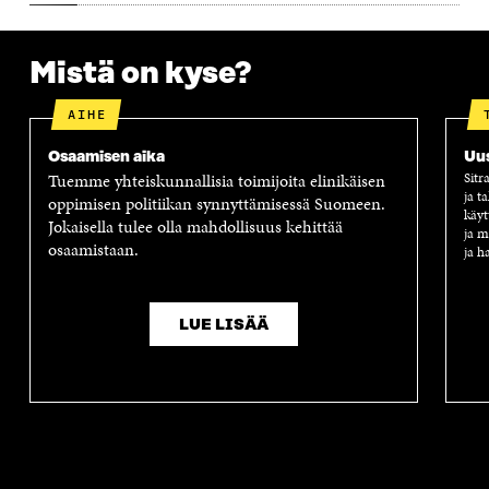
Mistä on kyse?
AIHE
Osaamisen aika
Uus
Tuemme yhteiskunnallisia toimijoita elinikäisen
Sitr
ja t
oppimisen politiikan synnyttämisessä Suomeen.
käyt
Jokaisella tulee olla mahdollisuus kehittää
ja m
osaamistaan.
ja h
LUE LISÄÄ