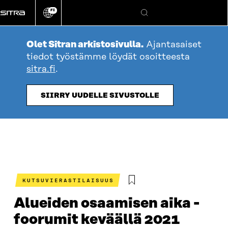
Siirry
FI
suoraan
Vaihda
Hae
sivuston
sisältöön
kieli
Olet Sitran arkistosivulla.
Ajantasaiset
tiedot työstämme löydät osoitteesta
sitra.fi
.
SIIRRY UUDELLE SIVUSTOLLE
KUTSUVIERASTILAISUUS
Alueiden osaamisen aika -
foorumit keväällä 2021