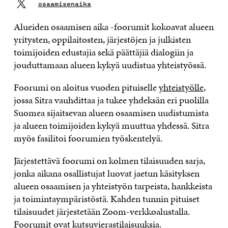
osaamisenaika
Alueiden osaamisen aika -foorumit kokoavat alueen
yritysten, oppilaitosten, järjestöjen ja julkisten
toimijoiden edustajia sekä päättäjiä dialogiin ja
jouduttamaan alueen kykyä uudistua yhteistyössä.
Foorumi on aloitus vuoden pituiselle
yhteistyölle
,
jossa Sitra vauhdittaa ja tukee yhdeksän eri puolilla
Suomea sijaitsevan alueen osaamisen uudistumista
ja alueen toimijoiden kykyä muuttua yhdessä. Sitra
myös fasilitoi foorumien työskentelyä.
Järjestettävä foorumi on kolmen tilaisuuden sarja,
jonka aikana osallistujat luovat jaetun käsityksen
alueen osaamisen ja yhteistyön tarpeista, hankkeista
ja toimintaympäristöstä.
Kahden tunnin pituiset
tilaisuudet järjestetään Zoom-verkkoalustalla.
Foorumit ovat kutsuvierastilaisuuksia.