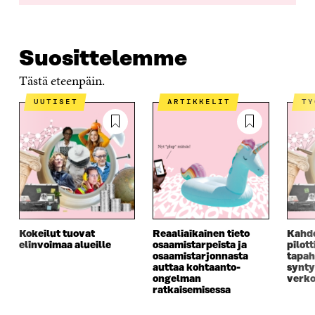
Suosittelemme
Tästä eteenpäin.
UUTISET
ARTIKKELIT
T
Kokeilut tuovat
Reaaliaikainen tieto
Kahd
elinvoimaa alueille
osaamistarpeista ja
pilot
osaamistarjonnasta
tapah
auttaa kohtaanto-
synty
ongelman
verko
ratkaisemisessa