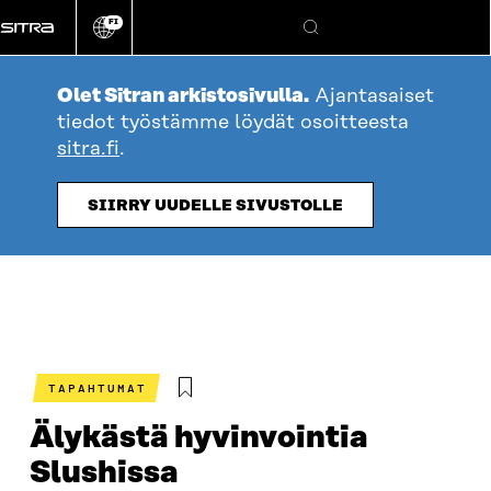
Siirry
FI
suoraan
Vaihda
Hae
sivuston
sisältöön
kieli
Olet Sitran arkistosivulla.
Ajantasaiset
tiedot työstämme löydät osoitteesta
sitra.fi
.
SIIRRY UUDELLE SIVUSTOLLE
TAPAHTUMAT
Älykästä hyvinvointia
Slushissa