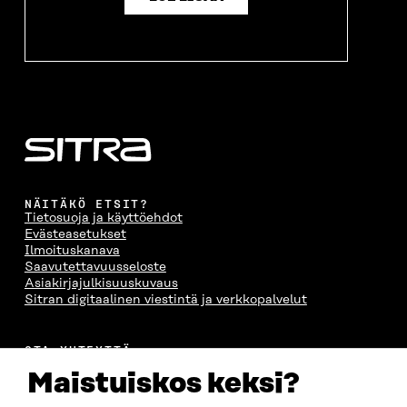
S
A
S
S
A
A
S
A
NÄITÄKÖ ETSIT?
Tietosuoja ja käyttöehdot
Evästeasetukset
Ilmoituskanava
Saavutettavuusseloste
Asiakirjajulkisuuskuvaus
Sitran digitaalinen viestintä ja verkkopalvelut
OTA YHTEYTTÄ
Suomen itsenäisyyden juhlarahasto Sitra
Maistuiskos keksi?
Itämerenkatu 11-13, PL 160,
00181 Helsinki