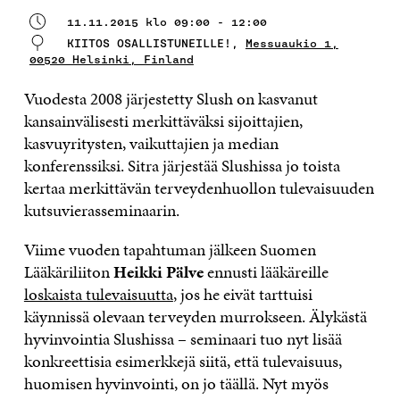
11.11.2015 klo 09:00 - 12:00
KIITOS OSALLISTUNEILLE!,
Messuaukio 1,
00520 Helsinki, Finland
Vuodesta 2008 järjestetty Slush on kasvanut
kansainvälisesti merkittäväksi sijoittajien,
kasvuyritysten, vaikuttajien ja median
konferenssiksi. Sitra järjestää Slushissa jo toista
kertaa merkittävän terveydenhuollon tulevaisuuden
kutsuvierasseminaarin.
Viime vuoden tapahtuman jälkeen Suomen
Lääkäriliiton
Heikki Pälve
ennusti lääkäreille
loskaista tulevaisuutta
, jos he eivät tarttuisi
käynnissä olevaan terveyden murrokseen. Älykästä
hyvinvointia Slushissa – seminaari tuo nyt lisää
konkreettisia esimerkkejä siitä, että tulevaisuus,
huomisen hyvinvointi, on jo täällä. Nyt myös