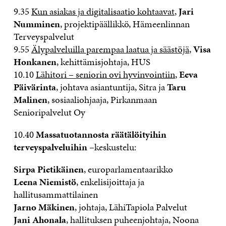
9.35
Kun asiakas ja digitalisaatio kohtaavat
,
Jari
Numminen
, projektipäällikkö, Hämeenlinnan
Terveyspalvelut
9.55
Älypalveluilla parempaa laatua ja säästöjä
,
Visa
Honkanen
, kehittämisjohtaja, HUS
10.10
Lähitori – seniorin ovi hyvinvointiin
,
Eeva
Päivärinta
, johtava asiantuntija, Sitra ja
Taru
Malinen
, sosiaaliohjaaja, Pirkanmaan
Senioripalvelut Oy
10.40
Massatuotannosta räätälöityihin
terveyspalveluihin
–keskustelu:
Sirpa Pietikäinen
, europarlamentaarikko
Leena Niemistö
, enkelisijoittaja ja
hallitusammattilainen
Jarno Mäkinen
, johtaja, LähiTapiola Palvelut
Jani Ahonala
, hallituksen puheenjohtaja, Noona