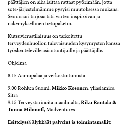
päättäjien on aika laittaa rattaat pyörimään, jotta
sote-järjestelmämme pysyisi muutoksessa mukana.
Seminaari tarjoaa tätä varten inspiroivan ja
näkemyksellinen tietopaketin.
Kutsuvierastilaisuus on tarkoitettu
terveydenhuollon tulevaisuuden kysymysten kanssa
työskenteleville asiantuntijoille ja päättäjille.
Ohjelma
8.15 Aamupalaa ja verkostoitumista
9.00 Rohkea Suomi,
Mikko Kosonen
, yliasiamies,
Sitra
9.15 Terveystarinoita maailmalta,
Riku Rantala &
Tunna Milonoff
, Madventures
Esittelyssä älykkäät palvelut ja toimintamallit: