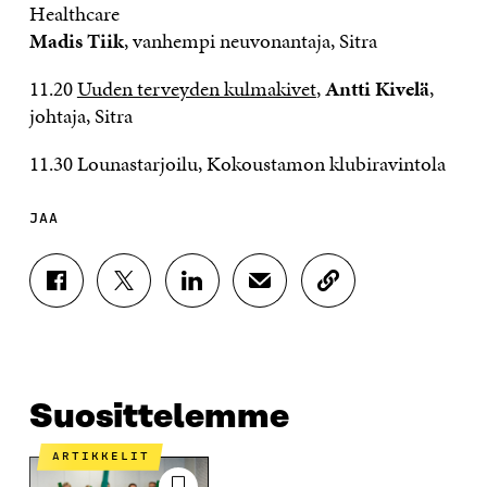
Healthcare
Madis Tiik
, vanhempi neuvonantaja, Sitra
11.20
Uuden terveyden kulmakivet
,
Antti Kivelä
,
johtaja, Sitra
11.30 Lounastarjoilu, Kokoustamon klubiravintola
JAA
J
J
J
J
K
A
A
A
A
O
A
A
A
A
P
F
T
L
S
I
A
W
I
Ä
O
C
I
N
H
I
E
T
K
K
A
Suosittelemme
B
T
E
Ö
R
O
E
D
P
T
ARTIKKELIT
O
R
I
O
I
K
I
N
S
K