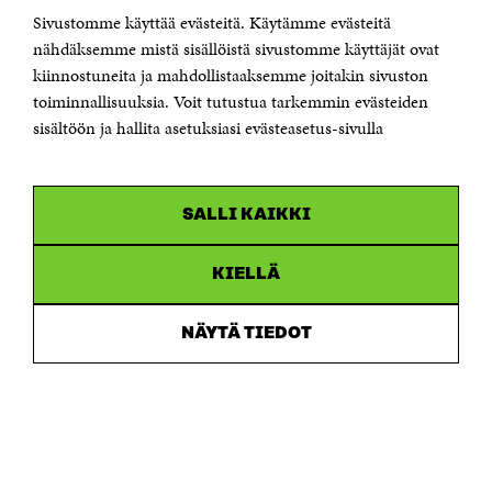
Sivustomme käyttää evästeitä. Käytämme evästeitä
Puhelin +358 294 618 991
Sähköpostiosoite
nähdäksemme mistä sisällöistä sivustomme käyttäjät ovat
etunimi.sukunimi@sitra.fi tai sitra@sitra.fi
kiinnostuneita ja mahdollistaaksemme joitakin sivuston
toiminnallisuuksia. Voit tutustua tarkemmin evästeiden
Saapumisohjeet
sisältöön ja hallita asetuksiasi evästeasetus-sivulla
Y-tunnus 0202132-3
OLEMME NÄISSÄ SOMEISSA
SALLI KAIKKI
Facebook
Avautuu
uudessa
Linkedin
ikkunassa
KIELLÄ
Avautuu
uudessa
Youtube
ikkunassa
Avautuu
NÄYTÄ TIEDOT
uudessa
Instagram
ikkunassa
Avautuu
uudessa
ikkunassa