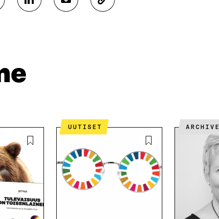
J
J
K
A
A
O
A
A
P
L
S
I
I
Ä
O
N
H
I
K
K
A
me
E
Ö
R
D
P
T
I
O
I
N
S
K
I
T
K
S
I
E
UUTISET
ARCHIV
S
L
L
Ä
L
I
A
A
N
V
A
L
A
V
I
U
A
N
T
U
K
U
T
K
U
U
I
U
U