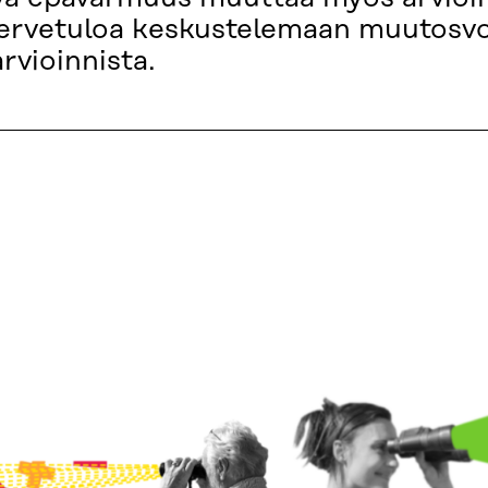
Tervetuloa keskustelemaan muutosvo
rvioinnista.