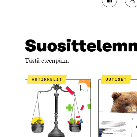
J
J
A
A
A
A
F
T
A
W
C
I
E
T
Suosittelem
B
T
O
E
O
R
Tästä eteenpäin.
K
I
I
S
S
S
ARTIKKELIT
UUTISET
S
Ä
A
A
A
V
V
A
A
U
U
T
T
U
U
U
U
U
U
U