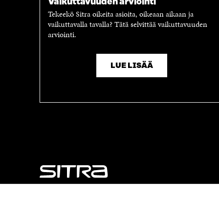
Vaikuttavuuden arviointi
Tekeekö Sitra oikeita asioita, oikeaan aikaan ja
vaikuttavalla tavalla? Tätä selvittää vaikuttavuuden
arviointi.
LUE LISÄÄ
NÄITÄKÖ ETSIT?
Tietosuoja ja käyttöehdot