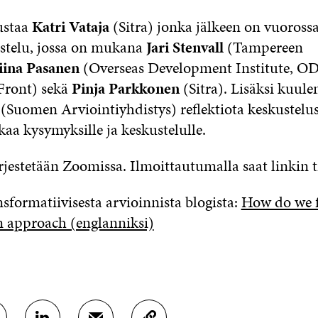
ustaa
Katri Vataja
(Sitra) jonka jälkeen on vuoross
stelu, jossa on mukana
Jari Stenvall
(Tampereen
ina Pasanen
(Overseas Development Institute, OD
Front) sekä
Pinja Parkkonen
(Sitra). Lisäksi kuu
(Suomen Arviointiyhdistys) reflektiota keskustelus
kaa kysymyksille ja keskustelulle.
jestetään Zoomissa. Ilmoittautumalla saat linkin t
nsformatiivisesta arvioinnista blogista:
How do we f
n approach (englanniksi)