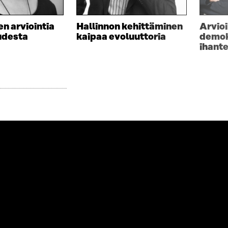
n arviointia
Hallinnon kehittäminen
Arvioi
udesta
kaipaa evoluuttoria
demok
ihante