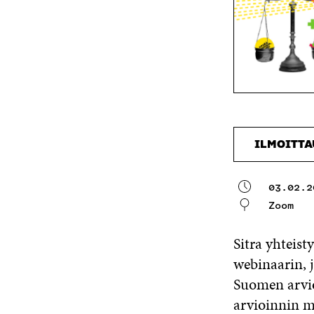
ILMOITT
03.02.2
Zoom
Sitra yhteis
webinaarin, j
Suomen arvio
arvioinnin m