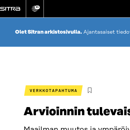
Siirry
suoraan
FI
Vaihda
sivuston
sisältöön
kieli
Olet Sitran arkistosivulla.
Ajantasaiset tied
VERKKOTAPAHTUMA
Arvioinnin tulevai
Maailman muutos ja ympäröiv