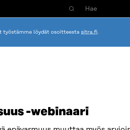
ot työstämme löydät osoitteesta
sitra.fi
.
suus -webinaari
ä epävarmuus muuttaa myös arvioinn