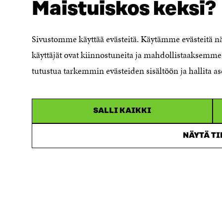
Maistuiskos keksi?
Evästeasetukset
Ilmoituskanava
Saavutettavuusseloste
Sivustomme käyttää evästeitä. Käytämme evästeitä 
Asiakirjajulkisuuskuvaus
käyttäjät ovat kiinnostuneita ja mahdollistaaksemme 
Sitran digitaalinen viestintä ja
tutustua tarkemmin evästeiden sisältöön ja hallita as
verkkopalvelut
SALLI KAIKKI
NÄYTÄ T