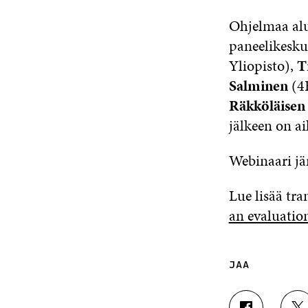
Ohjelmaa al
paneelikesku
Yliopisto),
Ti
Salminen
(4
Räkköläisen
jälkeen on ai
Webinaari jär
Lue lisää tra
an evaluatio
JAA