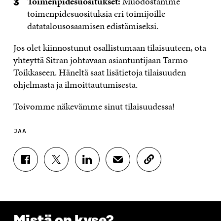
Toimenpidesuositukset:
Muodostamme
toimenpidesuosituksia eri toimijoille
datatalousosaamisen edistämiseksi.
Jos olet kiinnostunut osallistumaan tilaisuuteen, ota
yhteyttä Sitran johtavaan asiantuntijaan Tarmo
Toikkaseen. Häneltä saat lisätietoja tilaisuuden
ohjelmasta ja ilmoittautumisesta.
Toivomme näkevämme sinut tilaisuudessa!
JAA
J
J
J
J
K
A
A
A
A
O
A
A
A
A
P
F
T
L
S
I
A
W
I
Ä
O
C
I
N
H
I
E
T
K
K
A
Mistä on kyse?