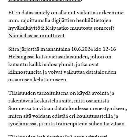
EU:n datasääntely on alkanut vaikuttaa arkeemme
mm. rajoittamalla digijättien henkilötietojen
hyväksikäyttöä:
Kaipaatko muutosta someesi?
Nämä 4 asiaa muuttuvat
.
Sitra järjestää maanantaina 10.6.2024 klo 12-16
Helsingissä kutsuvierastilaisuuden, johon on
kutsuttu kaikki sidosryhmät, jotka ovat
kiinnostuneita ja voivat vaikuttaa datatalouden
osaamisen kehittämiseen.
Tilaisuuden tarkoituksena on käydä avointa ja
rakentavaa keskustelua siitä, mitä osaamista
Suomessa tarvitaan datataloudessa menestymiseen,
miten sitä voidaan edistää eri koulutusasteilla ja
työelämässä, ja mitä toimenpiteitä siihen tarvitaan.
Tilaisuuden kohderyhmänä ovat erityisesti