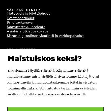
U
N
U
K
N
A
N
U
NÄITÄKÖ ETSIT?
A
S
A
N
Tietosuoja ja käyttöehdot
S
S
S
A
Evästeasetukset
S
A
S
S
Ilmoituskanava
A
A
S
Saavutettavuusseloste
A
Asiakirjajulkisuuskuvaus
Sitran digitaalinen viestintä ja verkkopalvelut
OTA YHTEYTTÄ
Suomen itsenäisyyden juhlarahasto Sitra
Maistuiskos keksi?
Itämerenkatu 11-13, PL 160,
00181 Helsinki
Sivustomme käyttää evästeitä. Käytämme evästeitä
Puhelin +358 294 618 991
Sähköpostiosoite
nähdäksemme mistä sisällöistä sivustomme käyttäjät ovat
etunimi.sukunimi@sitra.fi tai sitra@sitra.fi
kiinnostuneita ja mahdollistaaksemme joitakin sivuston
Saapumisohjeet
toiminnallisuuksia. Voit tutustua tarkemmin evästeiden
sisältöön ja hallita asetuksiasi evästeasetus-sivulla
Y-tunnus 0202132-3
OLEMME NÄISSÄ SOMEISSA