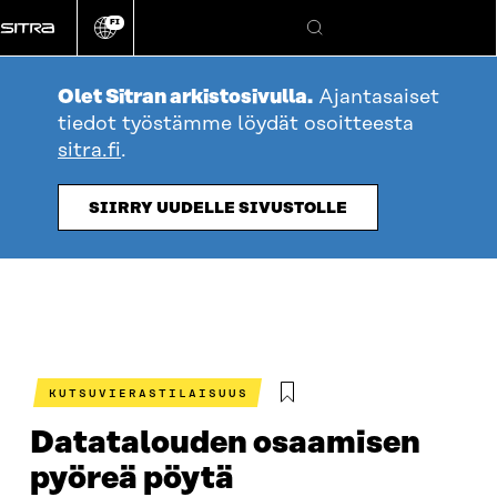
Siirry
FI
suoraan
Vaihda
Hae
sivuston
sisältöön
kieli
Olet Sitran arkistosivulla.
Ajantasaiset
tiedot työstämme löydät osoitteesta
sitra.fi
.
SIIRRY UUDELLE SIVUSTOLLE
KUTSUVIERASTILAISUUS
Datatalouden osaamisen
pyöreä pöytä