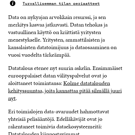
Turvallisemman tilan periaatteet
Data on nykyajan arvokkain resurssi, ja sen
merkitys kasvaa jatkuvasti. Datan tehokas ja
vastuullinen käyttö on kriittistä yritysten
menestykselle. Yritysten, ammattilaisten ja
kansalaisten datatoimijuus ja dataosaaminen on
vuosi vuodelta tärkeämpää.
Datatalous etenee nyt suurin askelin. Ensimmäiset
eurooppalaiset datan välityspalvelut ovat jo
aloittaneet toimintansa:
Kolme datatalouden
kehityssuuntaa, joita kannattaa pitää silmällä juuri
nyt
.
Eri toimialojen data-avaruudet hahmottavat
yhteisiä pelisääntöjä. Edelläkävijät ovat jo
rakentaneet toimivia dataekosysteemeitä:
Datatalouden kiinnostavimmat
.