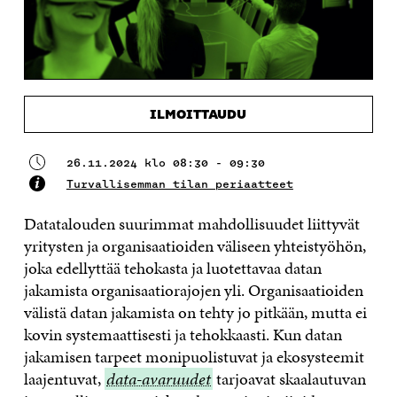
ILMOITTAUDU
26.11.2024 klo 08:30 - 09:30
Turvallisemman tilan periaatteet
Datatalouden suurimmat mahdollisuudet liittyvät
yritysten ja organisaatioiden väliseen yhteistyöhön,
joka edellyttää tehokasta ja luotettavaa datan
jakamista organisaatiorajojen yli. Organisaatioiden
välistä datan jakamista on tehty jo pitkään, mutta ei
kovin systemaattisesti ja tehokkaasti. Kun datan
jakamisen tarpeet monipuolistuvat ja ekosysteemit
laajentuvat,
data-
data-avaruudet
tarjoavat skaalautuvan