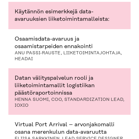
Käytännön esimerkkejä data-
avaruuksien liiketoimintamalleista:
Osaamisdata-avaruus ja
osaamistarpeiden ennakointi
ANU PASSI-RAUSTE, LIIKETOIMINTAJOHTAJA,
HEADAI
Datan välityspalvelun rooli ja
liiketoimintamallit logistiikan
päästöraportoinnissa
HENNA SUOMI, COO, STANDARDIZATION LEAD,
IOXIO
Virtual Port Arrival – arvonjakomalli
osana merenkulun data-avaruutta
ELIISA SARKKINEN, LEAD SERVICE DESIGNER