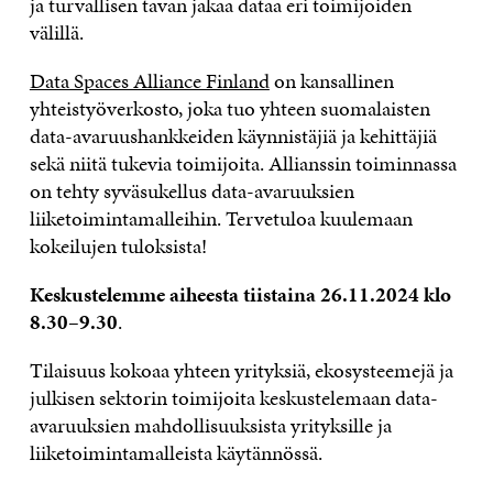
ja turvallisen tavan jakaa dataa eri toimijoiden
avaruudet
välillä.
Data Spaces Alliance Finland
on kansallinen
yhteistyöverkosto, joka tuo yhteen suomalaisten
data-avaruushankkeiden käynnistäjiä ja kehittäjiä
sekä niitä tukevia toimijoita. Allianssin toiminnassa
on tehty syväsukellus data-avaruuksien
liiketoimintamalleihin. Tervetuloa kuulemaan
kokeilujen tuloksista!
Keskustelemme aiheesta tiistaina 26.11.2024 klo
8.30–9.30
.
Tilaisuus kokoaa yhteen yrityksiä, ekosysteemejä ja
julkisen sektorin toimijoita keskustelemaan data-
avaruuksien mahdollisuuksista yrityksille ja
liiketoimintamalleista käytännössä.