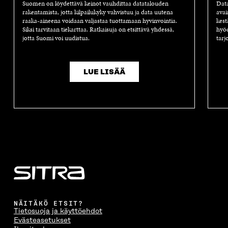
Suomen on löydettävä keinot vauhdittaa datatalouden
Dat
rakentamista, jotta kilpailukyky vahvistuu ja data uutena
avai
raaka-aineena voidaan valjastaa tuottamaan hyvinvointia.
kest
Siksi tarvitaan tiekarttaa. Ratkaisuja on etsittävä yhdessä,
hyöd
jotta Suomi voi uudistua.
tarj
LUE LISÄÄ
NÄITÄKÖ ETSIT?
Tietosuoja ja käyttöehdot
Evästeasetukset