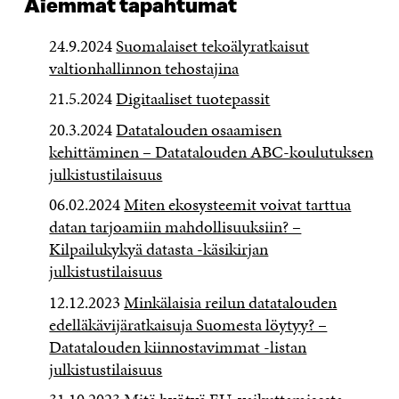
Aiemmat tapahtumat
K
K
K
I
K
U
K
K
24.9.2024
Suomalaiset tekoälyratkaisut
U
N
U
K
N
A
N
U
valtionhallinnon tehostajina
A
S
A
N
S
S
S
A
21.5.2024
Digitaaliset tuotepassit
S
A
S
S
20.3.2024
Datatalouden osaamisen
A
A
S
A
kehittäminen – Datatalouden ABC-koulutuksen
julkistustilaisuus
06.02.2024
Miten ekosysteemit voivat tarttua
datan tarjoamiin mahdollisuuksiin? –
Kilpailukykyä datasta -käsikirjan
julkistustilais
uus
12.12.2023
Minkälaisia reilun datatalouden
edelläkävijäratkaisuja Suomesta löytyy? –
Datatalouden kiinnostavimmat -listan
julkistustilaisuus