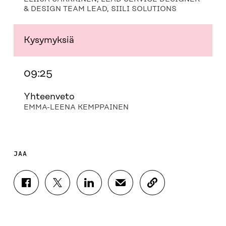
& DESIGN TEAM LEAD, SIILI SOLUTIONS
Kysymyksiä
09:25
Yhteenveto
EMMA-LEENA KEMPPAINEN
JAA
J
J
J
J
K
A
A
A
A
O
A
A
A
A
P
F
T
L
S
I
A
W
I
Ä
O