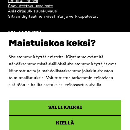
Ilmoituskanava
Saavutettavuusseloste
Asiakirjajulkisuuskuvaus
Sitran digitaalinen viestintä ja verkkopalvelut
OTA YHTEYTTÄ
Suomen itsenäisyyden juhlarahasto Sitra
Maistuiskos keksi?
Itämerenkatu 11-13, PL 160,
00181 Helsinki
Sivustomme käyttää evästeitä. Käytämme evästeitä
Puhelin +358 294 618 991
Sähköpostiosoite
nähdäksemme mistä sisällöistä sivustomme käyttäjät ovat
etunimi.sukunimi@sitra.fi tai sitra@sitra.fi
kiinnostuneita ja mahdollistaaksemme joitakin sivuston
Saapumisohjeet
toiminnallisuuksia. Voit tutustua tarkemmin evästeiden
sisältöön ja hallita asetuksiasi evästeasetus-sivulla
Y-tunnus 0202132-3
OLEMME NÄISSÄ SOMEISSA
SALLI KAIKKI
Facebook
Avautuu
uudessa
Linkedin
ikkunassa
KIELLÄ
Avautuu
uudessa