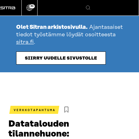
Siirry
FI
suoraan
Vaihda
Hae
sivuston
sisältöön
kieli
Olet Sitran arkistosivulla.
Ajantasaiset
tiedot työstämme löydät osoitteesta
sitra.fi
.
SIIRRY UUDELLE SIVUSTOLLE
VERKKOTAPAHTUMA
Datatalouden
tilannehuone: