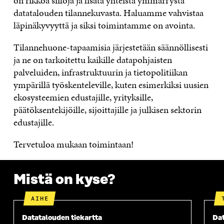
on rikkoa siiloja ja lisätä yhteistä ymmärrystä
datatalouden tilannekuvasta. Haluamme vahvistaa
läpinäkyvyyttä ja siksi toimintamme on avointa.
Tilannehuone-tapaamisia järjestetään säännöllisesti
ja ne on tarkoitettu kaikille datapohjaisten
palveluiden, infrastruktuurin ja tietopolitiikan
ympärillä työskenteleville, kuten esimerkiksi uusien
ekosysteemien edustajille, yrityksille,
päätöksentekijöille, sijoittajille ja julkisen sektorin
edustajille.
Tervetuloa mukaan toimintaan!
Mistä on kyse?
AIHE
Datatalouden tiekartta
Dat