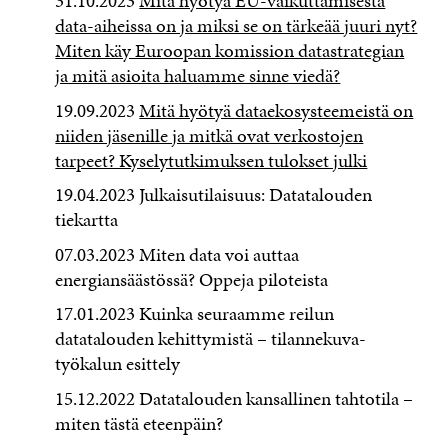
31.10.2023
Mitä hyötyä EU-vaikuttamisesta
data-aiheissa on ja miksi se on tärkeää juuri nyt?
Miten käy Euroopan komission datastrategian
ja mitä asioita haluamme sinne viedä?
19.09.2023
Mitä hyötyä dataekosysteemeistä on
niiden jäsenille ja mitkä ovat verkostojen
tarpeet? Kyselytutkimuksen tulokset julki
19.04.2023 Julkaisutilaisuus: Datatalouden
tiekartta
07.03.2023 Miten data voi auttaa
energiansäästössä? Oppeja piloteista
17.01.2023 Kuinka seuraamme reilun
datatalouden kehittymistä – tilannekuva-
työkalun esittely
15.12.2022 Datatalouden kansallinen tahtotila –
miten tästä eteenpäin?