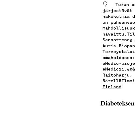
Turun a
järjestävät 
näkökulmia d
on puheenvuo
mahdollisuuk
havaittu.Til
Sensotrend9.
Auria Biopan
Terveystalo1
omahoidossa:
eMedic-proje
eMedic11.40&
Raitoharju, 
äärelläIlmo
Finland
Diabeteksen 