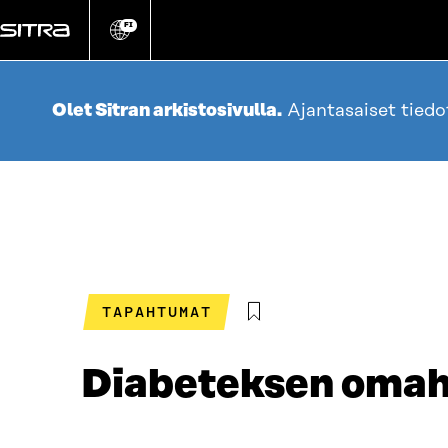
Siirry
suoraan
FI
Vaihda
sivuston
sisältöön
kieli
Olet Sitran arkistosivulla.
Ajantasaiset tied
TAPAHTUMAT
Diabeteksen omah