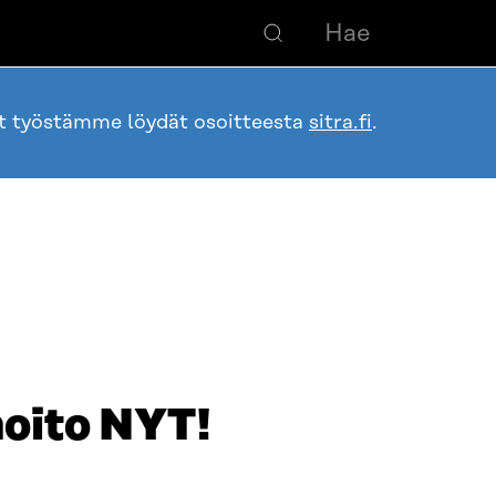
ot työstämme löydät osoitteesta
sitra.fi
.
oito NYT!