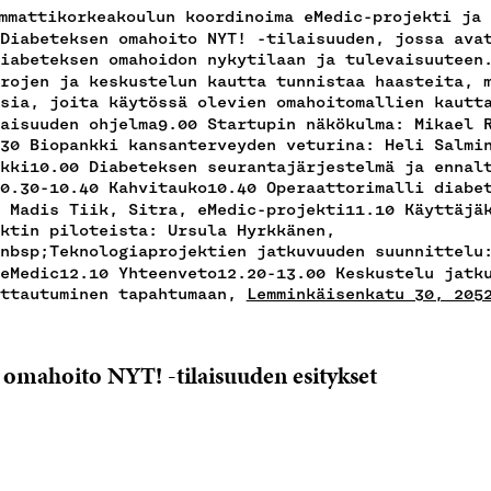
mmattikorkeakoulun koordinoima eMedic-projekti ja 
Diabeteksen omahoito NYT! -tilaisuuden, jossa ava
iabeteksen omahoidon nykytilaan ja tulevaisuuteen
rojen ja keskustelun kautta tunnistaa haasteita, 
sia, joita käytössä olevien omahoitomallien kautt
aisuuden ohjelma9.00 Startupin näkökulma: Mikael 
30 Biopankki kansanterveyden veturina: Heli Salmi
kki10.00 Diabeteksen seurantajärjestelmä ja ennal
0.30-10.40 Kahvitauko10.40 Operaattorimalli diabe
 Madis Tiik, Sitra, eMedic-projekti11.10 Käyttäjä
ktin piloteista: Ursula Hyrkkänen,
nbsp;Teknologiaprojektien jatkuvuuden suunnittelu
eMedic12.10 Yhteenveto12.20-13.00 Keskustelu jatk
ittautuminen tapahtumaan,
Lemminkäisenkatu 30, 205
omahoito NYT! -tilaisuuden esitykset