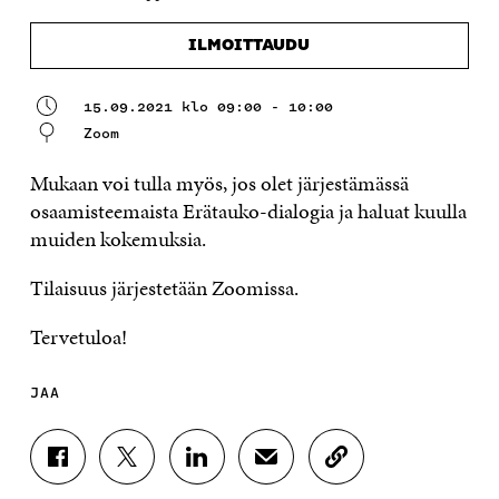
ILMOITTAUDU
15.09.2021 klo 09:00 - 10:00
Zoom
Mukaan voi tulla myös, jos olet järjestämässä
osaamisteemaista Erätauko-dialogia ja haluat kuulla
muiden kokemuksia.
Tilaisuus järjestetään Zoomissa.
Tervetuloa!
JAA
J
J
J
J
K
A
A
A
A
O