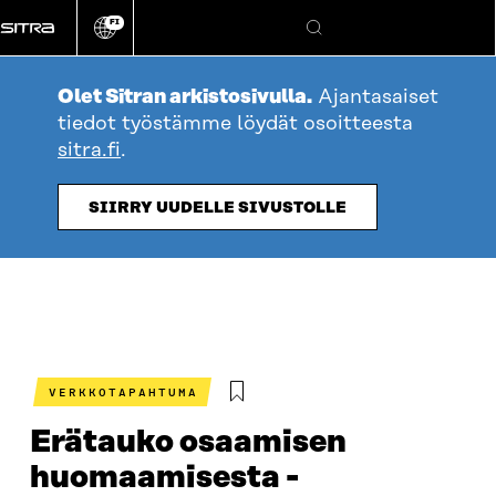
Siirry
FI
suoraan
Vaihda
Hae
sivuston
sisältöön
kieli
Olet Sitran arkistosivulla.
Ajantasaiset
tiedot työstämme löydät osoitteesta
sitra.fi
.
SIIRRY UUDELLE SIVUSTOLLE
VERKKOTAPAHTUMA
Erätauko osaamisen
huomaamisesta -