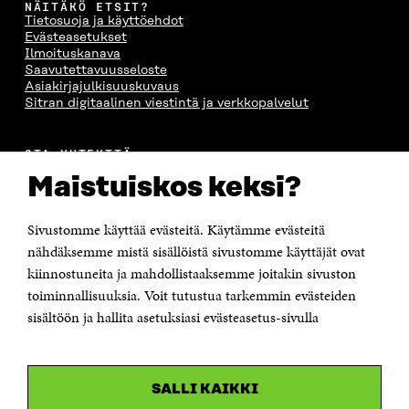
NÄITÄKÖ ETSIT?
Tietosuoja ja käyttöehdot
Evästeasetukset
Ilmoituskanava
Saavutettavuusseloste
Asiakirjajulkisuuskuvaus
Sitran digitaalinen viestintä ja verkkopalvelut
OTA YHTEYTTÄ
Suomen itsenäisyyden juhlarahasto Sitra
Maistuiskos keksi?
Itämerenkatu 11-13, PL 160,
00181 Helsinki
Sivustomme käyttää evästeitä. Käytämme evästeitä
Puhelin +358 294 618 991
Sähköpostiosoite
nähdäksemme mistä sisällöistä sivustomme käyttäjät ovat
etunimi.sukunimi@sitra.fi tai sitra@sitra.fi
kiinnostuneita ja mahdollistaaksemme joitakin sivuston
Saapumisohjeet
toiminnallisuuksia. Voit tutustua tarkemmin evästeiden
sisältöön ja hallita asetuksiasi evästeasetus-sivulla
Y-tunnus 0202132-3
OLEMME NÄISSÄ SOMEISSA
SALLI KAIKKI
Facebook
Avautuu