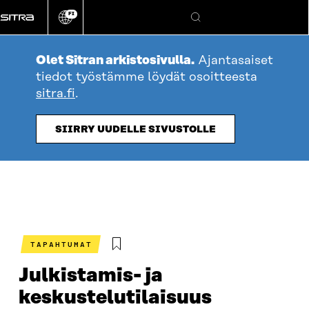
Siirry
FI
suoraan
Vaihda
Hae
sivuston
sisältöön
kieli
Olet Sitran arkistosivulla.
Ajantasaiset
tiedot työstämme löydät osoitteesta
sitra.fi
.
SIIRRY UUDELLE SIVUSTOLLE
TAPAHTUMAT
Julkistamis- ja
keskustelutilaisuus