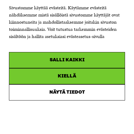
Sivustomme käyttää evästeitä. Käytämme evästeitä
Puhelin +358 294 618 991
Sähköpostiosoite
nähdäksemme mistä sisällöistä sivustomme käyttäjät ovat
etunimi.sukunimi@sitra.fi tai sitra@sitra.fi
kiinnostuneita ja mahdollistaaksemme joitakin sivuston
Saapumisohjeet
toiminnallisuuksia. Voit tutustua tarkemmin evästeiden
sisältöön ja hallita asetuksiasi evästeasetus-sivulla
Y-tunnus 0202132-3
OLEMME NÄISSÄ SOMEISSA
SALLI KAIKKI
Facebook
Avautuu
uudessa
Linkedin
ikkunassa
KIELLÄ
Avautuu
uudessa
Youtube
ikkunassa
Avautuu
NÄYTÄ TIEDOT
uudessa
Instagram
ikkunassa
Avautuu
uudessa
ikkunassa