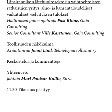
Länsirannikon jätehuoltosektorin vaihtoehtoisten
ratkaisujen yritys, alue- ja kansantaloudelliset
vaikutukset -selvityksen tulokset
Hallituksen puheenjohtaja
Pasi Rinne
, Gaia
Consulting
Senior Consultant
Ville Karttunen,
Gaia Consulting
Teollisuuden näkökulma
Asiantuntija
Jouni Lind
, Teknologiateollisuus ry
Keskustelua ja kommentteja
Yhteenveto
Johtaja
Mari Pantsar-Kallio
, Sitra
11.30 Tilaisuus päättyy