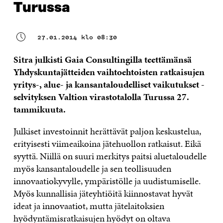
Turussa
27.01.2014 klo 08:30
Sitra julkisti Gaia Consultingilla teettämänsä
Yhdyskuntajätteiden vaihtoehtoisten ratkaisujen
yritys-, alue- ja kansantaloudelliset vaikutukset -
selvityksen Valtion virastotalolla Turussa 27.
tammikuuta.
Julkiset investoinnit herättävät paljon keskustelua,
erityisesti viimeaikoina jätehuollon ratkaisut. Eikä
syyttä. Niillä on suuri merkitys paitsi aluetaloudelle
myös kansantaloudelle ja sen teollisuuden
innovaatiokyvylle, ympäristölle ja uudistumiselle.
Myös kunnallisia jäteyhtiöitä kiinnostavat hyvät
ideat ja innovaatiot, mutta jätelaitoksien
hyödyntämisratkaisujen hyödyt on oltava