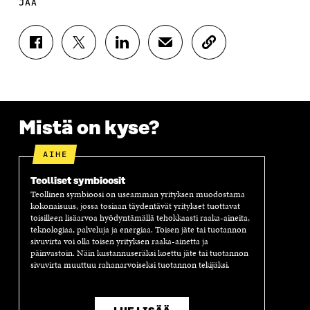
JAA
J
J
J
J
K
A
A
A
A
O
A
A
A
A
P
F
T
L
S
I
A
W
I
Ä
O
C
I
N
H
I
E
T
K
K
A
Mistä on kyse?
B
T
E
Ö
R
O
E
D
P
T
AIHE
O
R
I
O
I
K
I
N
S
K
Teolliset symbioosit
I
S
I
T
K
Teollinen symbioosi on useamman yrityksen muodostama
S
S
S
I
E
kokonaisuus, jossa tosiaan täydentävät yritykset tuottavat
S
Ä
S
L
L
toisilleen lisäarvoa hyödyntämällä tehokkaasti raaka-aineita,
A
A
Ä
L
I
teknologiaa, palveluja ja energiaa. Toisen jäte tai tuotannon
A
V
A
A
N
sivuvirta voi olla toisen yrityksen raaka-ainetta ja
V
A
V
A
L
päinvastoin. Näin kustannuseräksi koettu jäte tai tuotannon
A
U
A
V
I
sivuvirta muuttuu rahanarvoiseksi tuotannon tekijäksi.
U
T
U
A
N
T
U
T
U
K
U
U
U
T
K
U
U
U
U
I