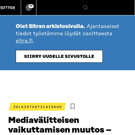
Siirry
FI
suoraan
Vaihda
Hae
sivuston
sisältöön
kieli
Olet Sitran arkistosivulla.
Ajantasaiset
tiedot työstämme löydät osoitteesta
sitra.fi
.
SIIRRY UUDELLE SIVUSTOLLE
JULKISTUSTILAISUUS
Mediavälitteisen
vaikuttamisen muutos –