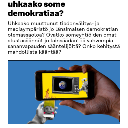
uhkaako some
demokratiaa?
Uhkaako muuttunut tiedonvälitys- ja
mediaympäristö jo länsimaisen demokratian
olemassaoloa? Ovatko someyhtiöiden omat
alustasäännöt jo lainsäädäntöä vahvempia
sananvapauden sääntelijöitä? Onko kehitystä
mahdollista kääntää?