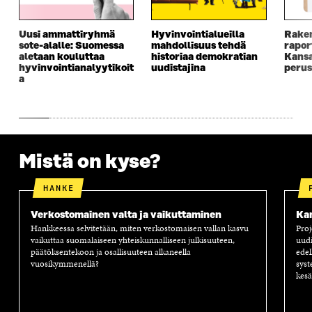
Uusi ammattiryhmä
Hyvinvointialueilla
Raken
sote-alalle: Suomessa
mahdollisuus tehdä
rapor
aletaan kouluttaa
historiaa demokratian
Kansa
hyvinvointianalyytikoit
uudistajina
perus
a
Mistä on kyse?
HANKE
Verkostomainen valta ja vaikuttaminen
Kan
Hankkeessa selvitetään, miten verkostomaisen vallan kasvu
Proj
vaikuttaa suomalaiseen yhteiskunnalliseen julkisuuteen,
uud
päätöksentekoon ja osallisuuteen alkaneella
edel
vuosikymmenellä?
syst
kesä