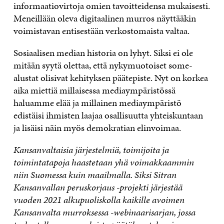
informaatiovirtoja omien tavoitteidensa mukaisesti.
Meneillään oleva digitaalinen murros näyttääkin
voimistavan entisestään verkostomaista valtaa.
Sosiaalisen median historia on lyhyt. Siksi ei ole
mitään syytä olettaa, että nykymuotoiset some-
alustat olisivat kehityksen päätepiste. Nyt on korkea
aika miettiä millaisessa mediaympäristössä
haluamme elää ja millainen mediaympäristö
edistäisi ihmisten laajaa osallisuutta yhteiskuntaan
ja lisäisi näin myös demokratian elinvoimaa.
Kansanvaltaisia järjestelmiä, toimijoita ja
toimintatapoja haastetaan yhä voimakkaammin
niin Suomessa kuin maailmalla. Siksi Sitran
Kansanvallan peruskorjaus -projekti järjestää
vuoden 2021 alkupuoliskolla kaikille avoimen
Kansanvalta murroksessa -webinaarisarjan, jossa