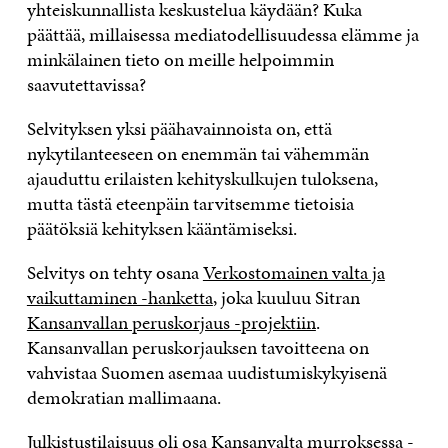
yhteiskunnallista keskustelua käydään? Kuka
päättää, millaisessa mediatodellisuudessa elämme ja
minkälainen tieto on meille helpoimmin
saavutettavissa?
Selvityksen yksi päähavainnoista on, että
nykytilanteeseen on enemmän tai vähemmän
ajauduttu erilaisten kehityskulkujen tuloksena,
mutta tästä eteenpäin tarvitsemme tietoisia
päätöksiä kehityksen kääntämiseksi.
Selvitys on tehty osana
Verkostomainen valta ja
vaikuttaminen -hanketta
, joka kuuluu Sitran
Kansanvallan peruskorjaus -projektiin
.
Kansanvallan peruskorjauksen tavoitteena on
vahvistaa Suomen asemaa uudistumiskykyisenä
demokratian mallimaana.
Julkistustilaisuus oli osa Kansanvalta murroksessa -