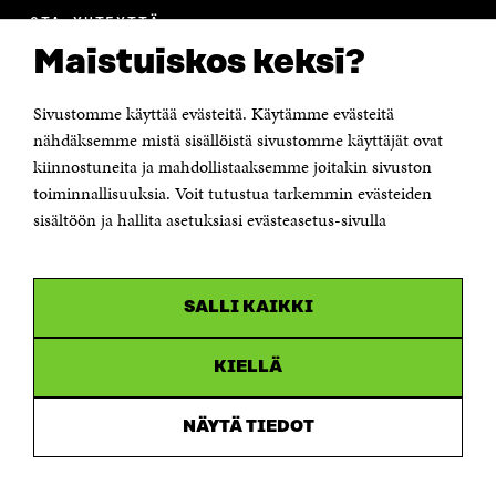
OTA YHTEYTTÄ
Suomen itsenäisyyden juhlarahasto Sitra
Maistuiskos keksi?
Itämerenkatu 11-13, PL 160,
00181 Helsinki
Sivustomme käyttää evästeitä. Käytämme evästeitä
Puhelin +358 294 618 991
Sähköpostiosoite
nähdäksemme mistä sisällöistä sivustomme käyttäjät ovat
etunimi.sukunimi@sitra.fi tai sitra@sitra.fi
kiinnostuneita ja mahdollistaaksemme joitakin sivuston
Saapumisohjeet
toiminnallisuuksia. Voit tutustua tarkemmin evästeiden
sisältöön ja hallita asetuksiasi evästeasetus-sivulla
Y-tunnus 0202132-3
OLEMME NÄISSÄ SOMEISSA
SALLI KAIKKI
Facebook
Avautuu
uudessa
Linkedin
ikkunassa
KIELLÄ
Avautuu
uudessa
Youtube
ikkunassa
Avautuu
NÄYTÄ TIEDOT
uudessa
Instagram
ikkunassa
Avautuu
uudessa