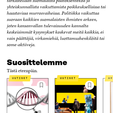
tarkastellaan suomalaista päätöksentekoa ja
yhteiskunnallista vaikuttamista poikkeuksellisissa tai
haastavissa murrosvaiheissa. Politiikka vaikuttaa
suoraan kaikkien suomalaisten ihmisten arkeen,
joten kansanvallan tulevaisuuden kannalta
keskeisimmät kysymykset koskevat meitä kaikkia, ei
vain päättäjiä, virkamiehiä, luottamushenkilöitä tai
some-aktiiveja.
Suosittelemme
Tästä eteenpäin.
UUTISET
UUTISET
A