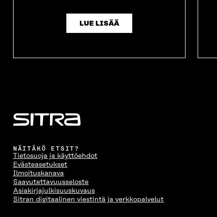
LUE LISÄÄ
NÄITÄKÖ ETSIT?
Tietosuoja ja käyttöehdot
Evästeasetukset
Ilmoituskanava
Saavutettavuusseloste
Asiakirjajulkisuuskuvaus
Sitran digitaalinen viestintä ja verkkopalvelut