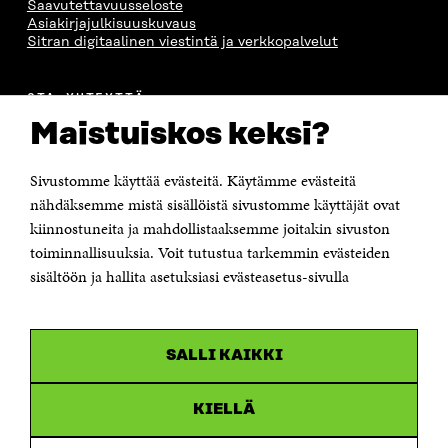
Saavutettavuusseloste
Asiakirjajulkisuuskuvaus
Sitran digitaalinen viestintä ja verkkopalvelut
OTA YHTEYTTÄ
Suomen itsenäisyyden juhlarahasto Sitra
Maistuiskos keksi?
Itämerenkatu 11-13, PL 160,
00181 Helsinki
Sivustomme käyttää evästeitä. Käytämme evästeitä
Puhelin +358 294 618 991
Sähköpostiosoite
nähdäksemme mistä sisällöistä sivustomme käyttäjät ovat
etunimi.sukunimi@sitra.fi tai sitra@sitra.fi
kiinnostuneita ja mahdollistaaksemme joitakin sivuston
Saapumisohjeet
toiminnallisuuksia. Voit tutustua tarkemmin evästeiden
sisältöön ja hallita asetuksiasi evästeasetus-sivulla
Y-tunnus 0202132-3
OLEMME NÄISSÄ SOMEISSA
SALLI KAIKKI
Facebook
Avautuu
uudessa
Linkedin
ikkunassa
KIELLÄ
Avautuu
uudessa
Youtube