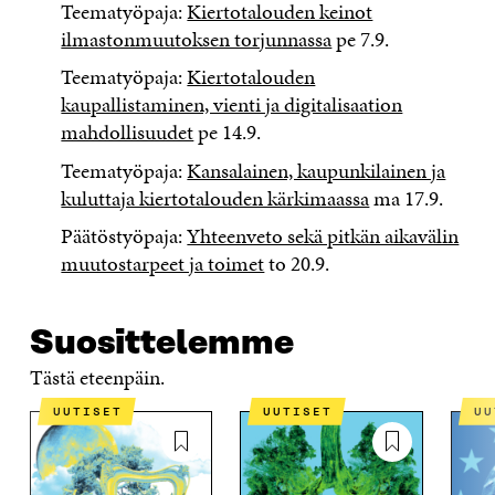
Teematyöpaja:
Kiertotalouden keinot
ilmastonmuutoksen torjunnassa
pe 7.9.
Teematyöpaja:
Kiertotalouden
kaupallistaminen, vienti ja digitalisaation
mahdollisuudet
pe 14.9.
Teematyöpaja:
Kansalainen, kaupunkilainen ja
kuluttaja kiertotalouden kärkimaassa
ma 17.9.
Päätöstyöpaja:
Yhteenveto sekä pitkän aikavälin
muutostarpeet ja toimet
to 20.9.
Suosittelemme
Tästä eteenpäin.
UUTISET
UUTISET
U