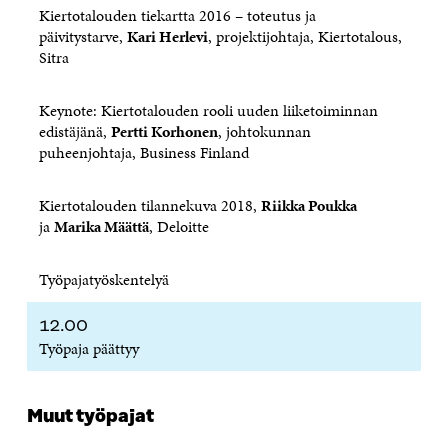
U
U
U
T
K
Kiertotalouden tiekartta 2016 – toteutus ja
U
U
U
U
I
päivitystarve,
Kari Herlevi
, projektijohtaja, Kiertotalous,
U
U
U
U
Sitra
U
D
U
U
D
E
D
U
E
S
E
D
Keynote: Kiertotalouden rooli uuden liiketoiminnan
S
S
S
E
edistäjänä,
Pertti Korhonen
, johtokunnan
S
A
S
S
A
I
A
S
puheenjohtaja, Business Finland
I
K
I
A
K
K
K
I
K
U
K
K
Kiertotalouden tilannekuva 2018,
Riikka Poukka
U
N
U
K
ja
Marika Määttä
, Deloitte
N
A
N
U
A
S
A
N
S
S
S
A
Työpajatyöskentelyä
S
A
S
S
A
A
S
12.00
A
Työpaja päättyy
Muut työpajat