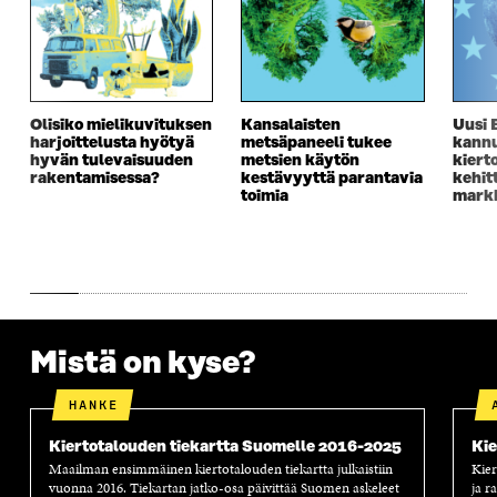
Olisiko mielikuvituksen
Kansalaisten
Uusi 
harjoittelusta hyötyä
metsäpaneeli tukee
kannu
hyvän tulevaisuuden
metsien käytön
kiert
rakentamisessa?
kestävyyttä parantavia
kehit
toimia
markk
Mistä on kyse?
HANKE
Kiertotalouden tiekartta Suomelle 2016-2025
Kie
Maailman ensimmäinen kiertotalouden tiekartta julkaistiin
Kier
vuonna 2016. Tiekartan jatko-osa päivittää Suomen askeleet
ja r