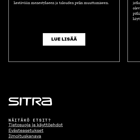
kestävään menestykseen ja talouden pelin muuttamiseen.
jatk
olev
pitk
käyt
LUE LISÄÄ
NÄITÄKÖ ETSIT?
Tietosuoja ja käyttöehdot
Evästeasetukset
Ilmoituskanava