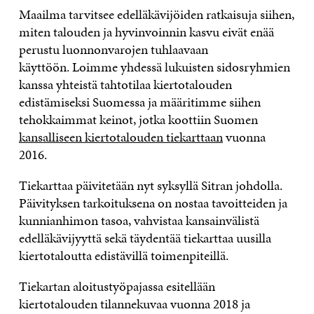
Maailma tarvitsee edelläkävijöiden ratkaisuja siihen,
miten talouden ja hyvinvoinnin kasvu eivät enää
perustu luonnonvarojen tuhlaavaan
käyttöön. Loimme yhdessä lukuisten sidosryhmien
kanssa yhteistä tahtotilaa kiertotalouden
edistämiseksi Suomessa ja määritimme siihen
tehokkaimmat keinot, jotka koottiin Suomen
kansalliseen kiertotalouden tiekarttaan
vuonna
2016.
Tiekarttaa päivitetään nyt syksyllä Sitran johdolla.
Päivityksen tarkoituksena on nostaa tavoitteiden ja
kunnianhimon tasoa, vahvistaa kansainvälistä
edelläkävijyyttä sekä täydentää tiekarttaa uusilla
kiertotaloutta edistävillä toimenpiteillä.
Tiekartan aloitustyöpajassa esitellään
kiertotalouden tilannekuvaa vuonna 2018 ja