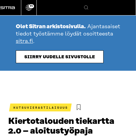
Siirry
FI
suoraan
Vaihda
Hae
sivuston
sisältöön
kieli
Olet Sitran arkistosivulla.
Ajantasaiset
tiedot työstämme löydät osoitteesta
sitra.fi
.
SIIRRY UUDELLE SIVUSTOLLE
KUTSUVIERASTILAISUUS
Kiertotalouden tiekartta
2.0 – aloitustyöpaja