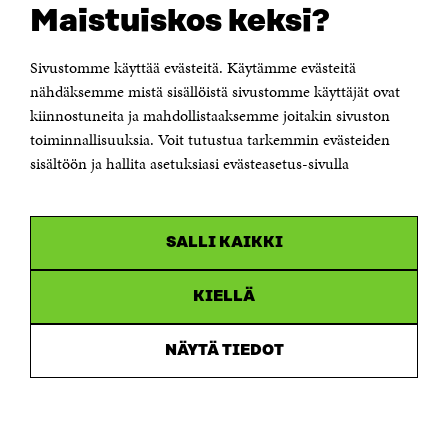
Maistuiskos keksi?
Itämerenkatu 11-13, PL 160,
00181 Helsinki
Sivustomme käyttää evästeitä. Käytämme evästeitä
Puhelin +358 294 618 991
Sähköpostiosoite
nähdäksemme mistä sisällöistä sivustomme käyttäjät ovat
etunimi.sukunimi@sitra.fi tai sitra@sitra.fi
kiinnostuneita ja mahdollistaaksemme joitakin sivuston
Saapumisohjeet
toiminnallisuuksia. Voit tutustua tarkemmin evästeiden
sisältöön ja hallita asetuksiasi evästeasetus-sivulla
Y-tunnus 0202132-3
OLEMME NÄISSÄ SOMEISSA
SALLI KAIKKI
Facebook
Avautuu
uudessa
Linkedin
ikkunassa
KIELLÄ
Avautuu
uudessa
Youtube
ikkunassa
Avautuu
NÄYTÄ TIEDOT
uudessa
Instagram
ikkunassa
Avautuu
uudessa
ikkunassa