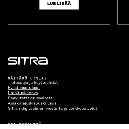
LUE LISÄÄ
NÄITÄKÖ ETSIT?
Tietosuoja ja käyttöehdot
Evästeasetukset
Ilmoituskanava
Saavutettavuusseloste
Asiakirjajulkisuuskuvaus
Sitran digitaalinen viestintä ja verkkopalvelut
OTA YHTEYTTÄ
Suomen itsenäisyyden juhlarahasto Sitra