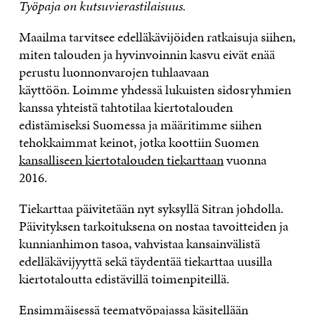
Työpaja on kutsuvierastilaisuus.
Maailma tarvitsee edelläkävijöiden ratkaisuja siihen,
miten talouden ja hyvinvoinnin kasvu eivät enää
perustu luonnonvarojen tuhlaavaan
käyttöön. Loimme yhdessä lukuisten sidosryhmien
kanssa yhteistä tahtotilaa kiertotalouden
edistämiseksi Suomessa ja määritimme siihen
tehokkaimmat keinot, jotka koottiin Suomen
kansalliseen kiertotalouden tiekarttaan
vuonna
2016.
Tiekarttaa päivitetään nyt syksyllä Sitran johdolla.
Päivityksen tarkoituksena on nostaa tavoitteiden ja
kunnianhimon tasoa, vahvistaa kansainvälistä
edelläkävijyyttä sekä täydentää tiekarttaa uusilla
kiertotaloutta edistävillä toimenpiteillä.
Ensimmäisessä teematyöpajassa käsitellään