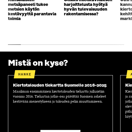
metsäpaneeli tukee
harjoittelusta hyötyä
kannu
metsien käytön
hyvän tulevaisuuden
kiert
kestävyyttä parantavia
rakentamisessa?
kehit
toimia
markk
Mistä on kyse?
HANKE
Kiertotalouden tiekartta Suomelle 2016-2025
Kie
Maailman ensimmäinen kiertotalouden tiekartta julkaistiin
Kier
vuonna 2016. Tiekartan jatko-osa päivittää Suomen askeleet
ja r
kestävään menestykseen ja talouden pelin muuttamiseen.
jatk
olev
pitk
käyt