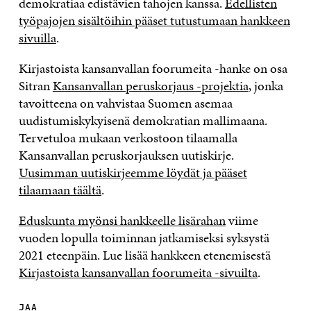
demokratiaa edistävien tahojen kanssa.
Edellisten
työpajojen sisältöihin pääset tutustumaan hankkeen
sivuilla
.
Kirjastoista kansanvallan foorumeita -hanke on osa
Sitran
Kansanvallan peruskorjaus -projektia
, jonka
tavoitteena on vahvistaa Suomen asemaa
uudistumiskykyisenä demokratian mallimaana.
Tervetuloa mukaan verkostoon tilaamalla
Kansanvallan peruskorjauksen uutiskirje.
Uusimman uutiskirjeemme löydät ja pääset
tilaamaan täältä
.
Eduskunta myönsi hankkeelle lisärahan
viime
vuoden lopulla toiminnan jatkamiseksi syksystä
2021 eteenpäin. Lue lisää hankkeen etenemisestä
Kirjastoista kansanvallan foorumeita -sivuilta
.
JAA