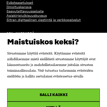
Evästeasetukset
Ilmoituskanava
Saavutettavuusseloste
Asiakirjajulkisuuskuvaus
Sitran digitaalinen viestintä ja verkkopalvelut
OTA YHTEYTTÄ
Suomen itsenäisyyden juhlarahasto Sitra
Maistuiskos keksi?
Itämerenkatu 11-13, PL 160,
00181 Helsinki
Sivustomme käyttää evästeitä. Käytämme evästeitä
Puhelin +358 294 618 991
Sähköpostiosoite
nähdäksemme mistä sisällöistä sivustomme käyttäjät ovat
etunimi.sukunimi@sitra.fi tai sitra@sitra.fi
kiinnostuneita ja mahdollistaaksemme joitakin sivuston
Saapumisohjeet
toiminnallisuuksia. Voit tutustua tarkemmin evästeiden
sisältöön ja hallita asetuksiasi evästeasetus-sivulla
Y-tunnus 0202132-3
OLEMME NÄISSÄ SOMEISSA
SALLI KAIKKI
Facebook
Avautuu
uudessa
Linkedin