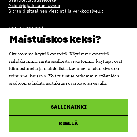
Saavutettavuusseloste
Asiakirjajulkisuuskuvaus
Sitran digitaalinen viestintä ja verkkopalvelut
OTA YHTEYTTÄ
Suomen itsenäisyyden juhlarahasto Sitra
Maistuiskos keksi?
Itämerenkatu 11-13, PL 160,
00181 Helsinki
Sivustomme käyttää evästeitä. Käytämme evästeitä
Puhelin +358 294 618 991
Sähköpostiosoite
nähdäksemme mistä sisällöistä sivustomme käyttäjät ovat
etunimi.sukunimi@sitra.fi tai sitra@sitra.fi
kiinnostuneita ja mahdollistaaksemme joitakin sivuston
Saapumisohjeet
toiminnallisuuksia. Voit tutustua tarkemmin evästeiden
sisältöön ja hallita asetuksiasi evästeasetus-sivulla
Y-tunnus 0202132-3
OLEMME NÄISSÄ SOMEISSA
SALLI KAIKKI
Facebook
Avautuu
uudessa
Linkedin
ikkunassa
KIELLÄ
Avautuu
uudessa
Youtube
ikkunassa