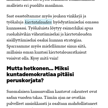
malleista eri puolilta maailmaa.
Saat osastoltamme myös joukon vinkkejä ja
työkaluja
kiertotalouden
kiertotalouden
hyödyntämiseksi omassa
kunnassasi. Työkaluista löytyy esimerkiksi apua
ruokahävikin vähentämiseksi ja kiertotalouden
sisällyttämiseksi osaksi kunnan strategiaa.
Sparraamme myös mielellämme sinua siitä,
millaisia oman kuntasi kiertotalousratkaisut
voisivat olla. Kysy mitä vain!
Mutta hetkonen… Miksi
kuntademokratiaa pitäisi
peruskorjata?
Suomalaisen kansanvallan kantavat rakenteet ovat
sadan vuoden takaa. Tämän ajan ne ovatkin
palvelleet ansiokkaasti ja osaltaan mahdollistaneet