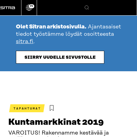
Siirry
FI
suoraan
Vaihda
Hae
sivuston
sisältöön
kieli
Olet Sitran arkistosivulla.
Ajantasaiset
tiedot työstämme löydät osoitteesta
sitra.fi
.
SIIRRY UUDELLE SIVUSTOLLE
TAPAHTUMAT
Kuntamarkkinat 2019
VAROITUS! Rakennamme kestävää ja