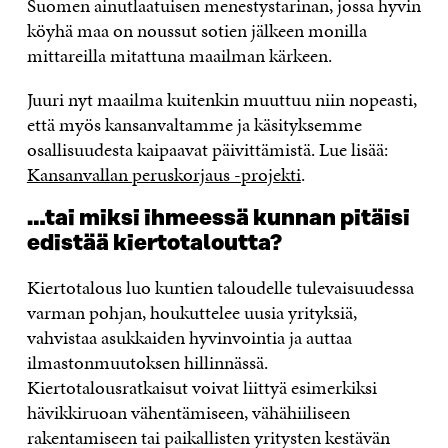
Suomen ainutlaatuisen menestystarinan, jossa hyvin
köyhä maa on noussut sotien jälkeen monilla
mittareilla mitattuna maailman kärkeen.
Juuri nyt maailma kuitenkin muuttuu niin nopeasti,
että myös kansanvaltamme ja käsityksemme
osallisuudesta kaipaavat päivittämistä. Lue lisää:
Kansanvallan peruskorjaus -projekti
.
…tai miksi ihmeessä kunnan pitäisi
edistää kiertotaloutta?
Kiertotalous luo kuntien taloudelle tulevaisuudessa
varman pohjan, houkuttelee uusia yrityksiä,
vahvistaa asukkaiden hyvinvointia ja auttaa
ilmastonmuutoksen hillinnässä.
Kiertotalousratkaisut voivat liittyä esimerkiksi
hävikkiruoan vähentämiseen, vähähiiliseen
rakentamiseen tai paikallisten yritysten kestävän