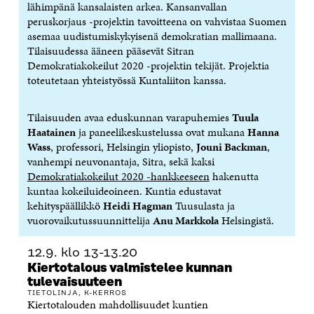
lähimpänä kansalaisten arkea. Kansanvallan
peruskorjaus -projektin tavoitteena on vahvistaa Suomen
asemaa uudistumiskykyisenä demokratian mallimaana.
Tilaisuudessa ääneen pääsevät Sitran
Demokratiakokeilut 2020 -projektin tekijät. Projektia
toteutetaan yhteistyössä Kuntaliiton kanssa.
Tilaisuuden avaa eduskunnan varapuhemies
Tuula
Haatainen
ja paneelikeskustelussa ovat mukana
Hanna
Wass
, professori, Helsingin yliopisto,
Jouni Backman
,
vanhempi neuvonantaja, Sitra, sekä kaksi
Demokratiakokeilut 2020 -hankkeeseen
hakenutta
kuntaa kokeiluideoineen. Kuntia edustavat
kehityspäällikkö
Heidi Hagman
Tuusulasta ja
vuorovaikutussuunnittelija
Anu Markkola
Helsingistä.
12.9. klo 13-13.20
Kiertotalous valmistelee kunnan
tulevaisuuteen
TIETOLINJA, K-KERROS
Kiertotalouden mahdollisuudet kuntien