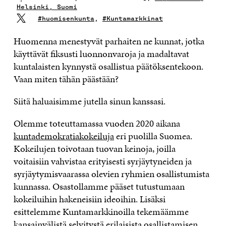
Helsinki, Suomi
#huomisenkunta
,
#Kuntamarkkinat
Huomenna menestyvät parhaiten ne kunnat, jotka
käyttävät fiksusti luonnonvaroja ja madaltavat
kuntalaisten kynnystä osallistua päätöksentekoon.
Vaan miten tähän päästään?
Siitä haluaisimme jutella sinun kanssasi.
Olemme toteuttamassa vuoden 2020 aikana
kuntademokratiakokeiluja
eri puolilla Suomea.
Kokeilujen toivotaan tuovan keinoja, joilla
voitaisiin vahvistaa erityisesti syrjäytyneiden ja
syrjäytymisvaarassa olevien ryhmien osallistumista
kunnassa. Osastollamme pääset tutustumaan
kokeiluihin hakeneisiin ideoihin. Lisäksi
esittelemme Kuntamarkkinoilla tekemäämme
kansainvälistä selvitystä erilaisista osallistamisen