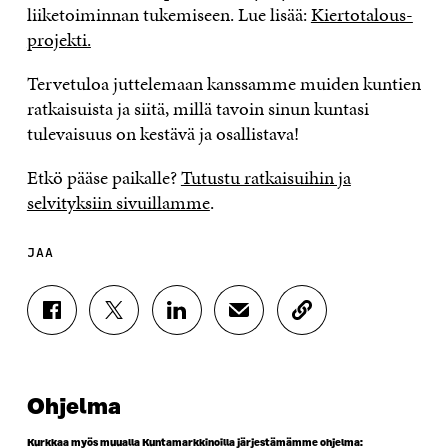
liiketoiminnan tukemiseen. Lue lisää:
Kiertotalous-
projekti.
Tervetuloa juttelemaan kanssamme muiden kuntien
ratkaisuista ja siitä, millä tavoin sinun kuntasi
tulevaisuus on kestävä ja osallistava!
Etkö pääse paikalle?
Tutustu ratkaisuihin ja
selvityksiin sivuillamme
.
JAA
J
J
J
J
K
A
A
A
A
O
A
A
A
A
P
F
T
L
S
I
A
W
I
Ä
O
Ohjelma
C
I
N
H
I
E
T
K
K
A
B
T
E
Ö
R
Kurkkaa myös muualla Kuntamarkkinoilla järjestämämme ohjelma: