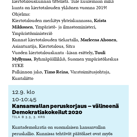
kiertotalouskunnan tittelistä. Tule kuulemaan mikä
N
A
N
U
kunta on kiertotalouden ykkönen vuonna 2019!
A
S
A
N
Ohjelma:
S
S
S
A
Kiertotalouden merkitys yhteiskunnassa,
Krista
S
A
S
S
Mikkonen
, Ympäristö- ja ilmastoministeri,
A
A
S
Ympäristöministeriö
A
Kunnat kiertotalouden tiekartalla,
Marleena Ahonen
,
Asiantuntija, Kiertotalous, Sitra
Vuoden kiertotalouskunta -kisan esittely
, Tuuli
Myllymaa
, Ryhmäpäällikkö, Suomen ympäristökeskus
SYKE
Palkinnon jako,
Timo Reina
, Varatoimitusjohtaja,
Kuntaliitto
12.9. klo
10-10:45
Kansanvallan peruskorjaus
– välineenä
Demokratiakokeilut 2020
TILA B 3.3, 3. KRS
Kuntademokratia on suomalaisen kansanvallan
peruskallio. Kunnissa tehtävät päätökset ovat myös