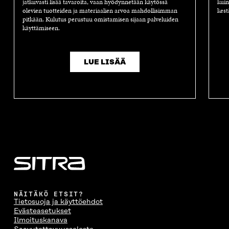
jatkuvasti lisää tavaroita, vaan hyödynnetään käytössä
kuin
olevien tuotteiden ja materiaalien arvoa mahdollisimman
kest
pitkään. Kulutus perustuu omistamisen sijaan palveluiden
käyttämiseen.
LUE LISÄÄ
NÄITÄKÖ ETSIT?
Tietosuoja ja käyttöehdot
Evästeasetukset
Ilmoituskanava