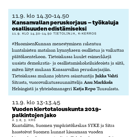
O
E
D
P
T
O
R
I
O
I
K
I
N
S
K
11.9. klo 14.30-14.50
I
S
I
T
K
Kansanvallan peruskorjaus – työkaluja
S
S
S
I
E
osallisuuden edistämiseksi
S
Ä
S
L
L
11.9. KLO 14.30-14.50 TIETOLINJA, K-KERROS
A
A
Ä
L
I
#HuomisenKunnan menestyminen rakentuu
A
V
A
A
N
V
A
V
A
L
kuntalaisten matalaan kynnykseen osallistua ja vaikuttaa
A
U
A
V
I
päätöksentekoon. Tietoiskussa kuulet esimerkkejä
U
T
U
A
N
uusista demokratia- ja osallistamiskokeiluideoista ja siitä,
T
U
T
U
K
miten liityt mukaan Kansanvallan peruskorjaajiin.
U
U
U
T
K
Tietoiskussa mukana johtava asiantuntija
Jukka Vahti
U
U
U
U
I
Sitrasta, vuorovaikutussuunnittelija
Anu Markkola
U
U
U
U
U
D
U
U
Helsingistä ja yhteisömanageri
Katja Repo
Tuusulasta.
D
E
D
U
E
S
E
D
11.9. klo 13-13.45
S
S
S
E
S
A
S
S
Vuoden kiertotalouskunta 2019-
A
I
A
S
palkintojen jako
I
K
I
A
A 3.8, 3. KRS
Kuntaliitto, Suomen ympäristökeskus SYKE ja Sitra
K
K
K
I
haastoivat Suomen kunnat kisaamaan vuoden
K
U
K
K
U
N
U
K