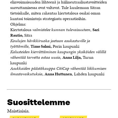
elinvoimaisuuden lähteenä ja hiilineutraaliustavoitteiden
saavuttamisessa ovat valtavat. Tule kuulemaan Sitran
tietoiskulle, miten rakentaa kiertotalous osaksi oman
kuntasi toimintoja strategiasta operaatioihin.
Ohjelma:
Kiertotalous
valmistelee kunnan tulevaisuuteen
,
Sari
Rautio,
Sitra
Koulujen hävikkiruoka jaetaan asukastuville ja
työttömille
,
Timo Salmi,
Porin kaupunki
Kalusteiden kierrättäminen kaupungin yksiköiden välillä
vähentää tarvetta ostaa uusia,
Anna Lilja,
Turun
kaupunki
Asukkaiden päästökauppa CitiCap vähentää liikkumisen
ilmastovaikutuksia
,
Anna Huttunen
, Lahden kaupunki
Suosittelemme
Maistiaisia.