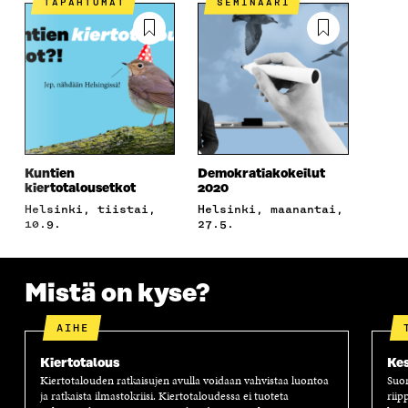
TAPAHTUMAT
SEMINAARI
Kuntien
Demokratiakokeilut
kiertotalousetkot
2020
Helsinki, tiistai,
Helsinki, maanantai,
10.9.
27.5.
Mistä on kyse?
AIHE
Kiertotalous
Kes
Kiertotalouden ratkaisujen avulla voidaan vahvistaa luontoa
Suom
ja ratkaista ilmastokriisi. Kiertotaloudessa ei tuoteta
riip