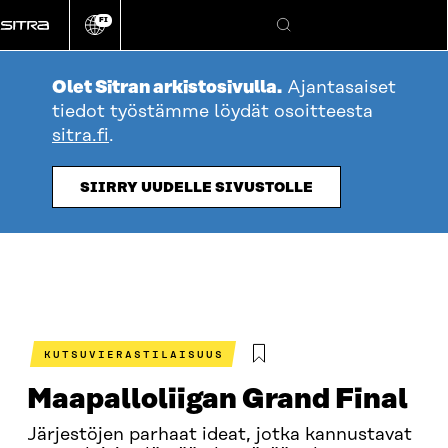
Siirry
FI
suoraan
Vaihda
Hae
sivuston
sisältöön
kieli
Olet Sitran arkistosivulla.
Ajantasaiset
tiedot työstämme löydät osoitteesta
sitra.fi
.
SIIRRY UUDELLE SIVUSTOLLE
KUTSUVIERASTILAISUUS
Maapalloliigan Grand Final
Järjestöjen parhaat ideat, jotka kannustavat