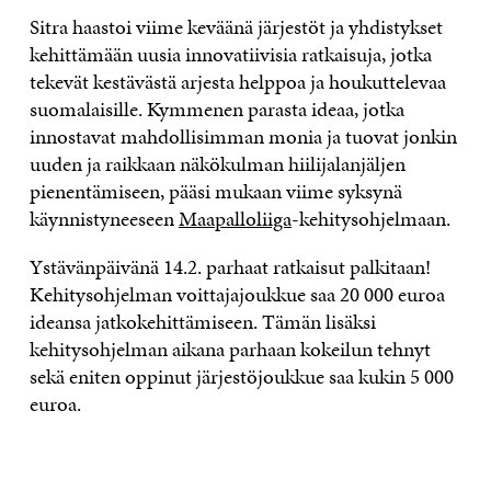
Sitra haastoi viime keväänä järjestöt ja yhdistykset
kehittämään uusia innovatiivisia ratkaisuja, jotka
tekevät kestävästä arjesta helppoa ja houkuttelevaa
suomalaisille. Kymmenen parasta ideaa, jotka
innostavat mahdollisimman monia ja tuovat jonkin
uuden ja raikkaan näkökulman hiilijalanjäljen
pienentämiseen, pääsi mukaan viime syksynä
käynnistyneeseen
Maapalloliiga
-kehitysohjelmaan.
Ystävänpäivänä 14.2. parhaat ratkaisut palkitaan!
Kehitysohjelman voittajajoukkue saa 20 000 euroa
ideansa jatkokehittämiseen. Tämän lisäksi
kehitysohjelman aikana parhaan kokeilun tehnyt
sekä eniten oppinut järjestöjoukkue saa kukin 5 000
euroa.