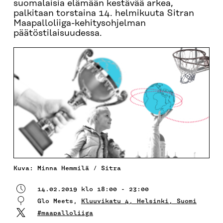
suomalaisia elämään kestävää arkea,
palkitaan torstaina 14. helmikuuta Sitran
Maapalloliiga-kehitysohjelman
päätöstilaisuudessa.
Kuva: Minna Hemmilä / Sitra
14.02.2019 klo 18:00 - 23:00
Glo Meets,
Kluuvikatu 4, Helsinki, Suomi
#maapalloliiga