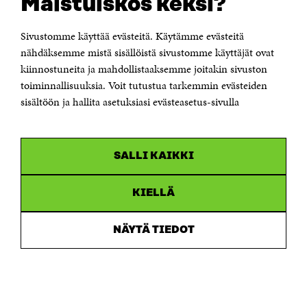
Maistuiskos keksi?
Itämerenkatu 11-13, PL 160,
00181 Helsinki
Sivustomme käyttää evästeitä. Käytämme evästeitä
Puhelin +358 294 618 991
Sähköpostiosoite
nähdäksemme mistä sisällöistä sivustomme käyttäjät ovat
etunimi.sukunimi@sitra.fi tai sitra@sitra.fi
kiinnostuneita ja mahdollistaaksemme joitakin sivuston
Saapumisohjeet
toiminnallisuuksia. Voit tutustua tarkemmin evästeiden
sisältöön ja hallita asetuksiasi evästeasetus-sivulla
Y-tunnus 0202132-3
OLEMME NÄISSÄ SOMEISSA
SALLI KAIKKI
Facebook
Avautuu
uudessa
Linkedin
ikkunassa
KIELLÄ
Avautuu
uudessa
Youtube
ikkunassa
Avautuu
NÄYTÄ TIEDOT
uudessa
Instagram
ikkunassa
Avautuu
uudessa
ikkunassa