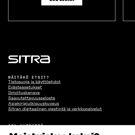
NÄITÄKÖ ETSIT?
Tietosuoja ja käyttöehdot
Evästeasetukset
Ilmoituskanava
Saavutettavuusseloste
Asiakirjajulkisuuskuvaus
Sitran digitaalinen viestintä ja verkkopalvelut
OTA YHTEYTTÄ
Suomen itsenäisyyden juhlarahasto Sitra