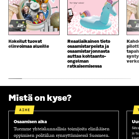
Kokeilut tuovat
Reaaliaikainen tieto
Kahd
elinvoimaa alueille
osaamistarpeista ja
pilot
osaamistarjonnasta
tapah
auttaa kohtaanto-
synty
ongelman
verko
ratkaisemisessa
Mistä on kyse?
AIHE
Osaamisen aika
Uus
Tuemme yhteiskunnallisia toimijoita elinikäisen
Sitr
ja t
oppimisen politiikan synnyttämisessä Suomeen.
käyt