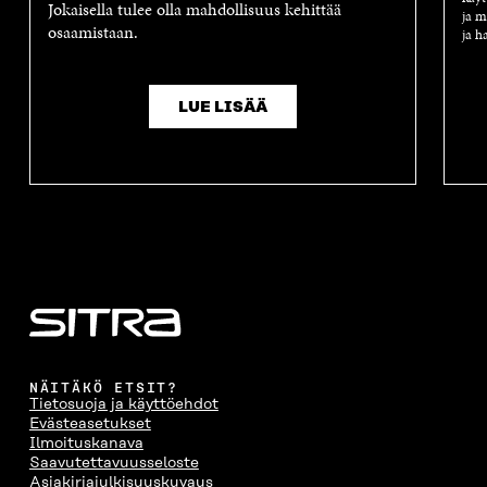
Jokaisella tulee olla mahdollisuus kehittää
ja m
osaamistaan.
ja h
LUE LISÄÄ
NÄITÄKÖ ETSIT?
Tietosuoja ja käyttöehdot
Evästeasetukset
Ilmoituskanava
Saavutettavuusseloste
Asiakirjajulkisuuskuvaus