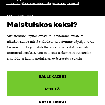
Sitran digitaalinen viestintä ja verkkopalvelut
OTA YHTEYTTÄ
Suomen itsenäisyyden juhlarahasto Sitra
Maistuiskos keksi?
Itämerenkatu 11-13, PL 160,
00181 Helsinki
Sivustomme käyttää evästeitä. Käytämme evästeitä
Puhelin +358 294 618 991
Sähköpostiosoite
nähdäksemme mistä sisällöistä sivustomme käyttäjät ovat
etunimi.sukunimi@sitra.fi tai sitra@sitra.fi
kiinnostuneita ja mahdollistaaksemme joitakin sivuston
Saapumisohjeet
toiminnallisuuksia. Voit tutustua tarkemmin evästeiden
sisältöön ja hallita asetuksiasi evästeasetus-sivulla
Y-tunnus 0202132-3
OLEMME NÄISSÄ SOMEISSA
SALLI KAIKKI
Facebook
Avautuu
uudessa
Linkedin
ikkunassa
KIELLÄ
Avautuu
uudessa
Youtube
ikkunassa
Avautuu
NÄYTÄ TIEDOT
uudessa