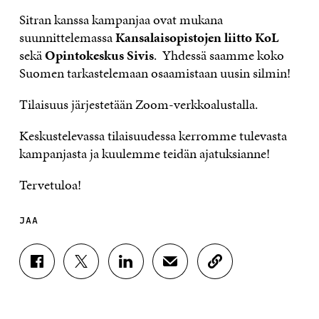
Sitran kanssa kampanjaa ovat mukana
suunnittelemassa
Kansalaisopistojen liitto KoL
sekä
Opintokeskus Sivis
. Yhdessä saamme koko
Suomen tarkastelemaan osaamistaan uusin silmin!
Tilaisuus järjestetään Zoom-verkkoalustalla.
Keskustelevassa tilaisuudessa kerromme tulevasta
kampanjasta ja kuulemme teidän ajatuksianne!
Tervetuloa!
JAA
J
J
J
J
K
A
A
A
A
O
A
A
A
A
P
F
T
L
S
I
A
W
I
Ä
O