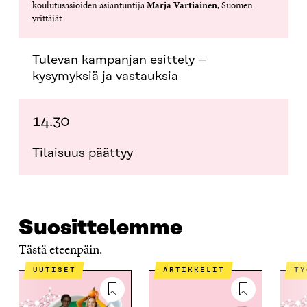
I
K
I
A
koulutusasioiden asiantuntija
Marja Vartiainen
, Suomen
K
K
K
I
yrittäjät
K
U
K
K
U
N
U
K
N
A
N
U
Tulevan kampanjan esittely –
A
S
A
N
S
S
S
A
kysymyksiä ja vastauksia
S
A
S
S
A
A
S
A
14.30
Tilaisuus päättyy
Suosittelemme
Tästä eteenpäin.
UUTISET
ARTIKKELIT
T