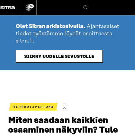
Siirry
FI
suoraan
Vaihda
Hae
sivuston
sisältöön
kieli
Olet Sitran arkistosivulla.
Ajantasaiset
tiedot työstämme löydät osoitteesta
sitra.fi
.
SIIRRY UUDELLE SIVUSTOLLE
VERKKOTAPAHTUMA
Miten saadaan kaikkien
osaaminen näkyviin? Tule