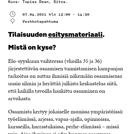
Kuva: Topias Dean, Sitra.
07.04.2021 klo 13:00 - 14:30
Verkkotapahtuma
Tilaisuuden
esitysmateriaali
.
Mistä on kyse?
Elo-syyskuun vaihteessa (vkoilla 35 ja 36)
järjestettävän osaamisen tunnistamisen kampanjan
tarkoitus on auttaa ihmisiä näkemään osaamisensa
uusin silmin ja herättää julkista keskustelua siitä,
että kaikilla tavoilla hankittu osaaminen on
arvokasta.
Osaamista kertyy jokaiselle monissa ympäristöissä:
työelämässä, arjessa, vapaa-ajalla, opinnoissa,
kursseilla, harrastuksissa, perhe-elämässä – missä
vain. Aina ihminen ei edes huomaa osaavansa.