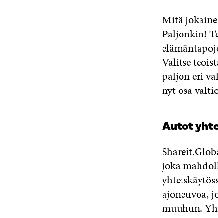
Mitä jokaine
Paljonkin! Te
elämäntapojen
Valitse teois
paljon eri va
nyt osa valt
Autot yht
Shareit.Glob
joka mahdoll
yhteiskäytöss
ajoneuvoa, jo
muuhun. Yhte