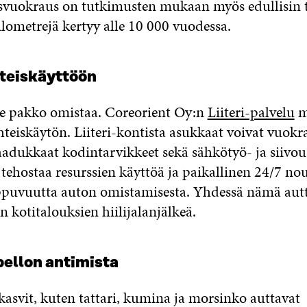
svuokraus on tutkimusten mukaan myös edullisin t
ilometrejä kertyy alle 10 000 vuodessa.
hteiskäyttöön
le pakko omistaa. Coreorient Oy:n
Liiteri-palvelu
m
teiskäytön. Liiteri-kontista asukkaat voivat vuokr
aadukkaat kodintarvikkeet sekä sähkötyö- ja siivou
tehostaa resurssien käyttöä ja paikallinen 24/7 no
ppuvuutta auton omistamisesta. Yhdessä nämä aut
 kotitalouksien hiilijalanjälkeä.
ellon antimista
kasvit, kuten tattari, kumina ja morsinko auttavat