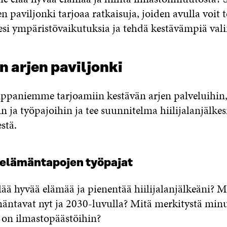
n paviljonki tarjoaa ratkaisuja, joiden avulla voit 
si ympäristövaikutuksia ja tehdä kestävämpiä vali
 arjen paviljonki
paniemme tarjoamiin kestävän arjen palveluihin, 
n ja työpajoihin ja tee suunnitelma hiilijalanjälkes
stä.
 elämäntapojen työpajat
ää hyvää elämää ja pienentää hiilijalanjälkeäni? Mi
mäntavat nyt ja 2030-luvulla? Mitä merkitystä min
i on ilmastopäästöihin?