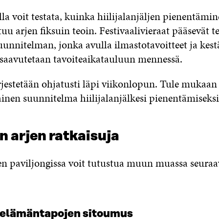
lla voit testata, kuinka hiilijalanjäljen pienentämin
tuu arjen fiksuin teoin. Festivaalivieraat pääsevät
uunnitelman, jonka avulla ilmastotavoitteet ja kest
saavutetaan tavoiteaikatauluun mennessä.
rjestetään ohjatusti läpi viikonlopun. Tule mukaa
inen suunnitelma hiilijalanjälkesi pienentämiseksi
 arjen ratkaisuja
en paviljongissa voit tutustua muun muassa seuraa
 elämäntapojen sitoumus