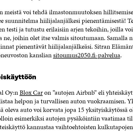
n meistä voi tehdä ilmastonmuutoksen hillitsemise
e suunnitelma hiilijalanjälkesi pienentämisestä! T
 testi ja tutustu erilaisiin arjen tekoihin, joilla vo
ta ne, joihin olet itse valmis sitoutumaan. Samalla 
linnat pienentävät hiilijalanjälkeäsi. Sitran Elämän
ioneuvoston kanslian
sitoumus2050.fi-palvelua
.
eiskäyttöön
al Oy:n
Blox Car
on ”autojen Airbnb” eli yhteiskäyt
istaa helpon ja turvallisen auton vuokraamisen. Y
ä oleva auto voi korvata jopa 15 yksityiskäytössä o
lloin esimerkiksi autojen pysäköintiin vaatimaa til
iskäyttö kannustaa vaihtoehtoisten kulkutapojen