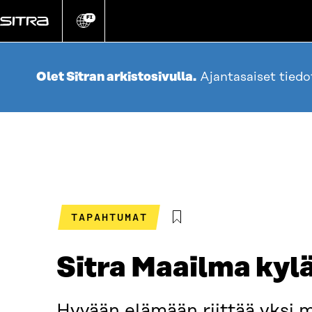
Siirry
suoraan
FI
Vaihda
sivuston
sisältöön
kieli
Olet Sitran arkistosivulla.
Ajantasaiset tied
TAPAHTUMAT
Sitra Maailma kylä
Hyvään elämään riittää yksi m