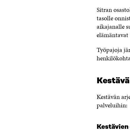
Sitran osasto
tasolle onnis
aikajanalle s
elämäntavat 
Työpajoja jä
henkilökohta
Kestävän
Kestävän arj
palveluihin:
Kestävien