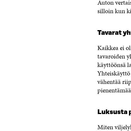
Auton vertai
silloin kun k
Tavarat y
Kaikkea ei o
tavaroiden yh
käyttöönsä l
Yhteiskäyttö 
vähentää rii
pienentämään
Luksusta p
Miten viljely