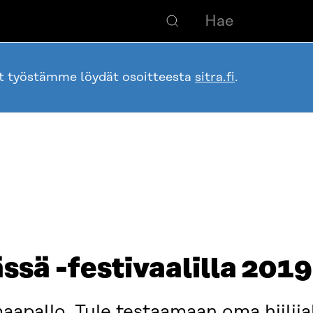
ot työstämme löydät osoitteesta
sitra.fi
.
ssä -festivaalilla 2019
aapallo. Tule testaamaan oma hiilijal