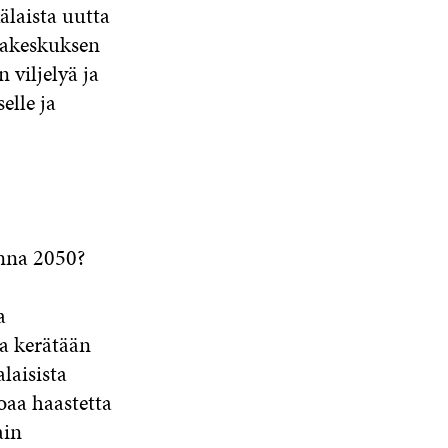
laista uutta
rakeskuksen
 viljelyä ja
elle ja
nna 2050?
a
ja kerätään
laisista
joaa haastetta
ain