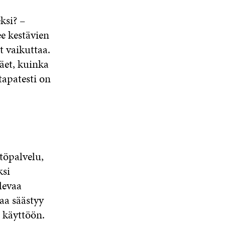
ksi? –
ee kestävien
it vaikuttaa.
näet, kuinka
tapatesti on
töpalvelu,
ksi
levaa
aa säästyy
 käyttöön.