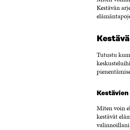
Kestävän arje
elämäntapoje
Kestävän
Tutustu kump
keskusteluihi
pienentämise
Kestävien
Miten voin el
kestävät elä
valinnoillan