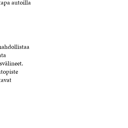
apa autoilla
ahdollistaa
ata
svälineet.
utopiste
tavat