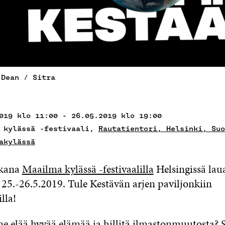
 Dean / Sitra
019 klo 11:00 - 26.05.2019 klo 19:00
 kylässä -festivaali,
Rautatientori, Helsinki, Suo
akylässä
kana
Maailma kylässä -festivaalilla
Helsingissä lau
25.-26.5.2019. Tule Kestävän arjen paviljonkiin
lla!
 elää hyvää elämää ja hillitä ilmastonmuutosta? S