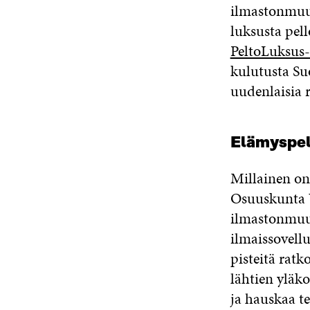
ilmastonmuut
luksusta pel
PeltoLuksus
kulutusta Suo
uudenlaisia r
Elämyspel
Millainen o
Osuuskunta 
ilmastonmuuto
ilmaissovellu
pisteitä ratk
lähtien yläko
ja hauskaa te