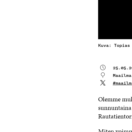
Kuva: Topias
25.05.2
Maailma
#maailm
Olemme mu
sunnuntaina 
Rautatientori
Miten voimme