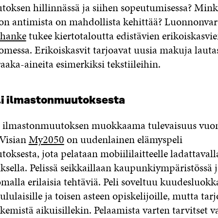
oksen hillinnässä ja siihen sopeutumisessa? Minkä
lon antimista on mahdollista kehittää? Luonnonva
-hanke
tukee kiertotaloutta edistävien erikoiskasvien
messa. Erikoiskasvit tarjoavat uusia makuja lautas
aaka-aineita esimerkiksi tekstiileihin.
i ilmastonmuutoksesta
n ilmastonmuutoksen muokkaama tulevaisuus vuo
Visian
My2050
on uudenlainen elämyspeli
ksesta, jota pelataan mobiililaitteelle ladattavall
ksella. Pelissä seikkaillaan kaupunkiympäristössä 
omalla erilaisia tehtäviä. Peli soveltuu kuudesluokka
ululaisille ja toisen asteen opiskelijoille, mutta tar
kemistä aikuisillekin. Pelaamista varten tarvitset v