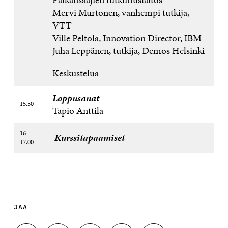
Mervi Murtonen, vanhempi tutkija,
VTT
Ville Peltola, Innovation Director, IBM
Juha Leppänen, tutkija, Demos Helsinki
Keskustelua
Loppusanat
15.50
Tapio Anttila
16-
Kurssitapaamiset
17.00
JAA