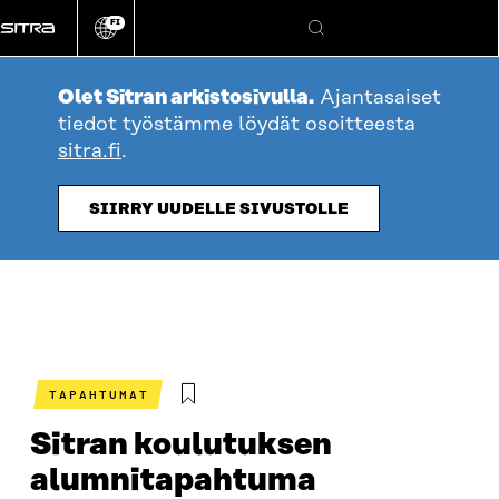
Siirry
FI
suoraan
Vaihda
Hae
sivuston
sisältöön
kieli
Olet Sitran arkistosivulla.
Ajantasaiset
tiedot työstämme löydät osoitteesta
sitra.fi
.
SIIRRY UUDELLE SIVUSTOLLE
TAPAHTUMAT
Sitran koulutuksen
alumnitapahtuma