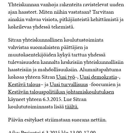
Yhteiskunnan vanhoja rakenteita ravistelevat uuden
ajan haasteet. Miten niihin vastataan? Tarvitaan
ainakin vahvaa visiota, pitkäjänteistä kehittämistä ja
kokeilevaa yhdessä tekemistä.
Sitran yhteiskunnallinen koulutustoiminta
vahvistaa suomalaisten päättäjien ja
muutoksentekijöiden kykyä tarttua yhdessä
tulevaisuuden kannalta keskeisiin yhteiskunnallisiin
haasteisiin ja mahdollisuuksiin. Alumnitapahtuma
kokoaa yhteen Sitran
Uusi työ
-,
Uusi demokratia
-,
Kestävä talous
– ja
Uusi turvallisuus
-foorumien ja
Kestävän talouspolitiikan johtamiskoulutuksen
käyneet yhteen 6.3.2015. Lue Sitran
koulututoiminnasta lisää
täältä.
Päivän esitykset striimataan suorana nettiin.
Aika: Perjantai 6.3.2015 klo 13.00-17.00