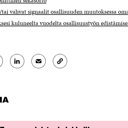
iittinen sekasorto
/tai vahvat signaalit osallisuuden muutoksessa oma
esi kuluneelta vuodelta osallisuustyön edistämise
J
J
K
A
A
O
A
A
P
L
S
I
I
Ä
O
N
H
I
K
K
A
MA
E
Ö
R
D
P
T
I
O
I
N
S
K
I
T
K