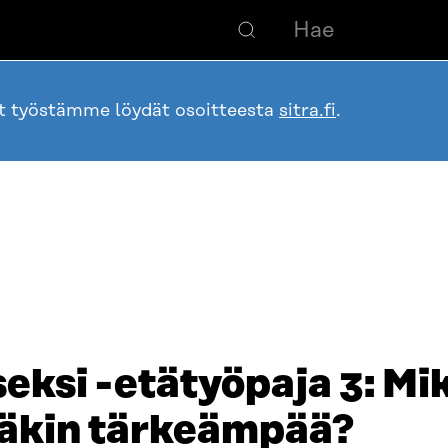
ot työstämme löydät osoitteesta
sitra.fi
.
seksi -etätyöpaja 3: Mi
täkin tärkeämpää?