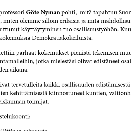
professori
Göte Nyman
pohti, mitä tapahtuu Suo
 miten olemme silloin erilaisia ja mitä mahdollisu
uttunut käyttäytyminen tuo osallisuustyöhön. K
n kokemuksia Demokratiakokeiluista.
aettiin parhaat kokemukset pienistä tekemisen muu
ntamalleihin, jotka mielestäsi olivat edistäneet osa
den aikana.
vat tervetulleita kaikki osallisuuden edistämisestä
ien kehittämisestä kiinnostunee
t kuntien, valtionh
eiskunnan toimijat.
telukoonti: