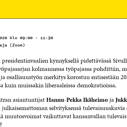
020 klo 09:00 - 11:30
aja (Zoom)
presidentinvaalien kynnyksellä pidettävässä Sivull
työpajasarjan kolmannessa työpajassa pohdittiin, m
 ja osallisuustyön merkitys korostuu entisestään 2
a kuin muissakin liberaaleissa demokratioissa.
itran asiantuntijat
Hannu-Pekka Ikäheimo
ja
Jukk
lä julkaisemattoman selvityksensä tulevaisuuskuvia 
tkä muutosvoimat vaikuttavat kansanvallan tulevai
?