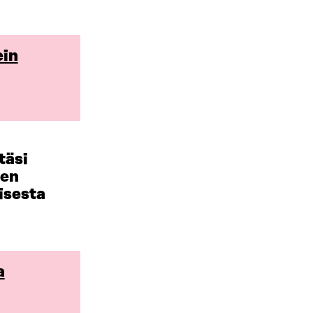
ein
täsi
den
isesta
a