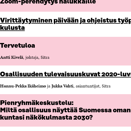
Zoom-perehdytys halukkaille
S
I
E
S
L
L
Ä
L
I
Virittäytyminen päivään ja ohjeistus työ
A
A
N
kulusta
V
A
L
A
V
I
U
A
N
Tervetuloa
T
U
K
U
T
K
Antti Kivelä
, johtaja, Sitra
U
U
I
U
U
U
U
Osallisuuden tulevaisuuskuvat 2020-luv
D
U
E
D
Hannu-Pekka Ikäheimo
ja
Jukka Vahti
, asiantuntijat, Sitra
S
E
S
S
A
S
Pienryhmäkeskustelu:
I
A
Miltä osallisuus näyttää Suomessa oman 
K
I
K
K
kuntasi näkökulmasta 2030?
U
K
N
U