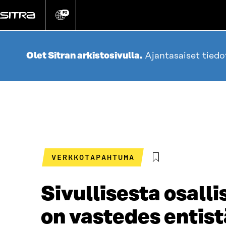
Siirry
suoraan
FI
Vaihda
sivuston
sisältöön
kieli
Olet Sitran arkistosivulla.
Ajantasaiset tied
VERKKOTAPAHTUMA
Sivullisesta osalli
on vastedes entis