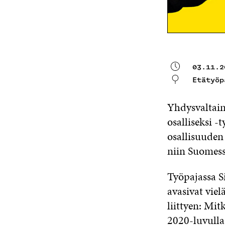
03.11.2
Etätyöp
Yhdysvaltain 
osalliseksi -
osallisuuden
niin Suomess
Työpajassa S
avasivat vie
liittyen: Mi
2020-luvulla