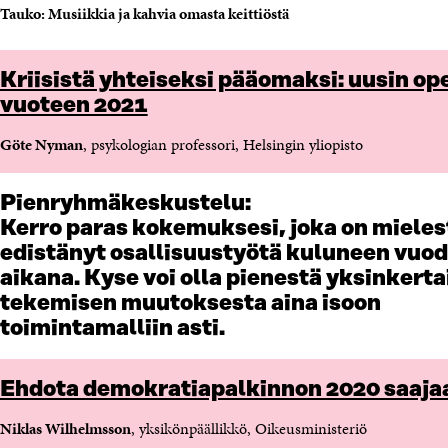
A
N
Tauko: Musiikkia ja kahvia omasta keittiöstä
S
A
S
S
A
S
Kriisistä yhteiseksi pääomaksi: uusin op
A
vuoteen 2021
Göte Nyman
, psykologian professori, Helsingin yliopisto
Pienryhmäkeskustelu:
Kerro paras kokemuksesi, joka on mieles
edistänyt osallisuustyötä kuluneen vuo
aikana. Kyse voi olla pienestä yksinkerta
tekemisen muutoksesta aina isoon
toimintamalliin asti.
Ehdota demokratiapalkinnon 2020 saaja
Niklas Wilhelmsson
, yksikönpäällikkö, Oikeusministeriö ​​