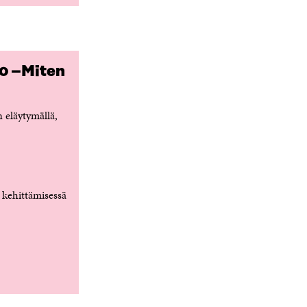
0 –Miten
 eläytymällä,
 kehittämisessä