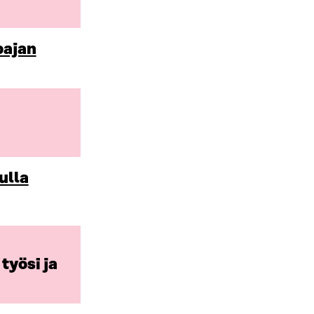
pajan
ulla
työsi ja