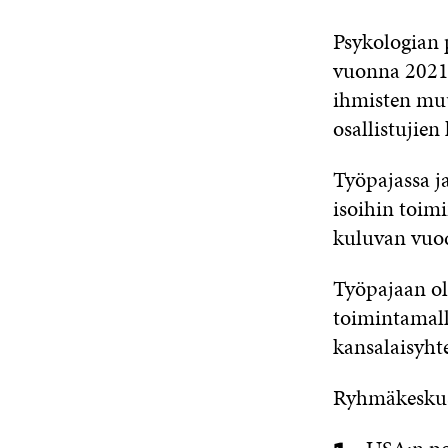
Psykologian 
vuonna 2021,
ihmisten mu
osallistujie
Työpajassa j
isoihin toimi
kuluvan vuo
Työpajaan oli
toimintamall
kansalaisyht
Ryhmäkeskus