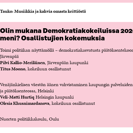
Tauko: Musiikkia ja kahvia omasta keittiöstä
Olin mukana Demokratiakokeiluissa 202
meni? Osallistujien kokemuksia
Toimi politiikan näyttämöllä – demokratiakasvatusta päätöksentekoon
Järvenpää
Pilvi Kallio-Meriläinen
, Järvenpään kaupunki
Titus Moono
, kokeiluun osallistunut
Venäjänkielisen väestön äänen vahvistaminen kaupungin palveluiden
ja päätöksenteossa, Helsinki
Veli-Matti Hurtiq
Helsingin kaupunki
Olesia Khusnimardanova
, kokeiluun osallistunut
Nuorten politiikkakoulu, Oulu