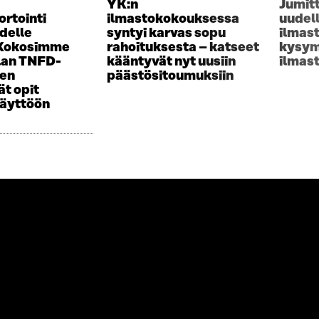
YK:n
Jumit
ortointi
ilmastokokouksessa
uudel
delle
syntyi karvas sopu
ilmas
 Kokosimme
rahoituksesta – katseet
kysym
lan TNFD-
kääntyvät nyt uusiin
ilmas
sen
päästösitoumuksiin
t opit
käyttöön