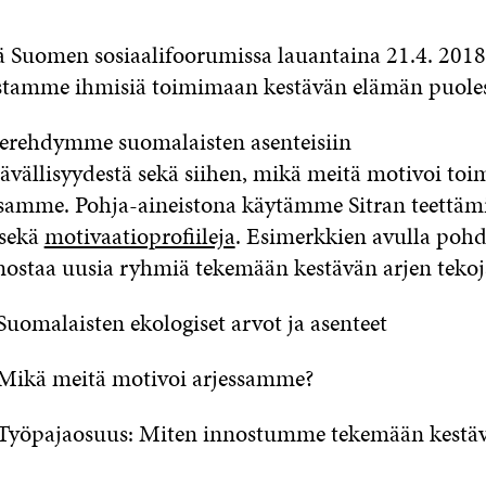
tää Suomen sosiaalifoorumissa lauantaina 21.4. 201
tamme ihmisiä toimimaan kestävän elämän puoles
erehdymme suomalaisten asenteisiin
ävällisyydestä sekä siihen, mikä meitä motivoi to
samme. Pohja-aineistona käytämme Sitran teettäm
 sekä
motivaatioprofiileja
. Esimerkkien avulla poh
ostaa uusia ryhmiä tekemään kestävän arjen tekoj
Suomalaisten ekologiset arvot ja asenteet
 Mikä meitä motivoi arjessamme?
 Työpajaosuus: Miten innostumme tekemään kestäv