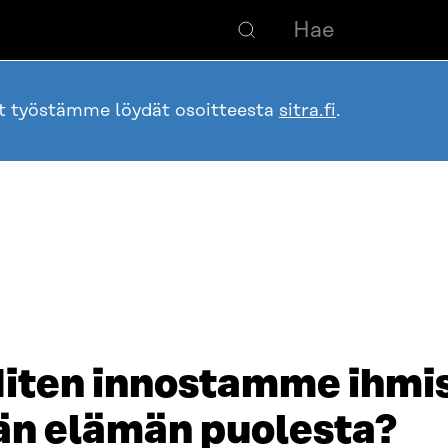
ot työstämme löydät osoitteesta
sitra.fi
.
Miten innostamme ihmi
än elämän puolesta?