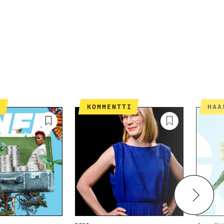
T
KOMMENTTI
HA