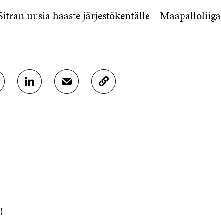
itran uusia haaste järjestökentälle – Maapalloliiga
J
J
K
A
A
O
A
A
P
L
S
I
I
Ä
O
N
H
I
K
K
A
E
Ö
R
D
P
T
I
O
I
N
S
K
I
T
K
S
I
E
!
S
L
L