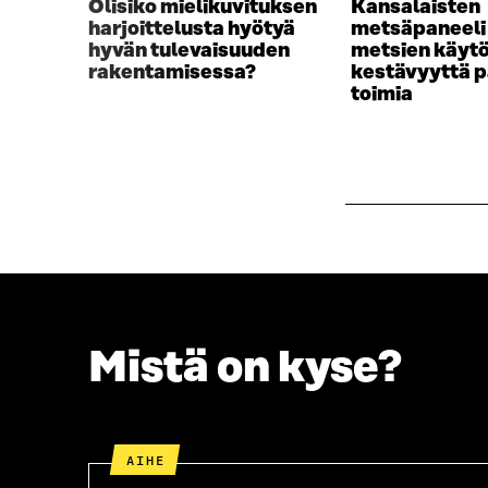
Olisiko mielikuvituksen
Kansalaisten
A
harjoittelusta hyötyä
metsäpaneeli
hyvän tulevaisuuden
metsien käyt
rakentamisessa?
kestävyyttä p
toimia
Mistä on kyse?
AIHE