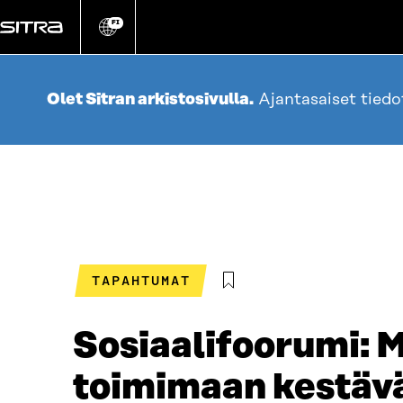
Siirry
suoraan
FI
Vaihda
sivuston
sisältöön
kieli
Olet Sitran arkistosivulla.
Ajantasaiset tied
TAPAHTUMAT
Sosiaalifoorumi: 
toimimaan kestäv