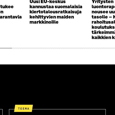
Uusi EU-keskus
Yritysten
A
S
 tukee
kannustaa suomalaisia
luontorap
A
ön
kiertotalousratkaisuja
nousee uu
arantavia
kehittyvien maiden
tasolle –
markkinoille
rahoitusa
koulutuk
tärkeimmä
kaikkien 
TEEMA