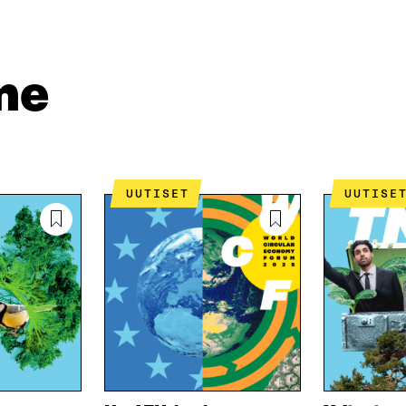
Ä
L
I
A
A
N
V
A
L
A
V
I
me
U
A
N
T
U
K
U
T
K
U
U
I
U
U
U
U
D
U
UUTISET
UUTISE
E
D
S
E
S
S
A
S
I
A
K
I
K
K
U
K
N
U
A
N
S
A
S
S