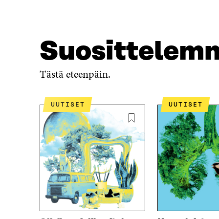
A
A
A
V
V
A
A
U
Suosittelem
U
T
T
U
U
U
Tästä eteenpäin.
U
U
U
U
U
D
D
E
UUTISET
UUTISET
E
S
S
S
S
A
A
I
I
K
K
K
K
U
U
N
N
A
A
S
S
S
S
A