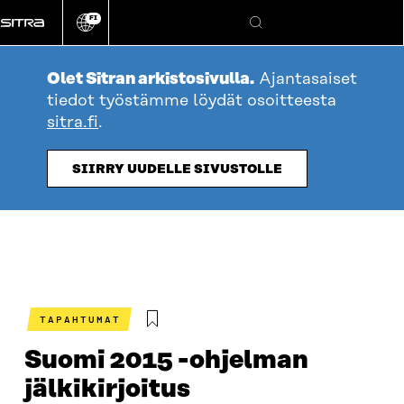
Siirry
FI
suoraan
Vaihda
Hae
sivuston
sisältöön
kieli
Olet Sitran arkistosivulla.
Ajantasaiset
tiedot työstämme löydät osoitteesta
sitra.fi
.
SIIRRY UUDELLE SIVUSTOLLE
TAPAHTUMAT
Suomi 2015 -ohjelman
jälkikirjoitus