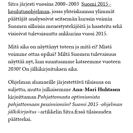
Sitra järjesti vuosina 2000–2003
Suomi 2015 -
koulutusohjelman
, jossa yhteiskunnan ylimmät
päättäjät analysoivat seitsemän kurssin voimin
Suomen silloisia menestystekijöitä ja haasteita sekä
visioivat tulevaisuutta ankkurina vuosi 2015.
Mitä aika on näyttänyt toteen ja mitä ei? Mistä
voimme ottaa opiksi? Miltä Suomen tulevaisuus
näyttää nyt, kun suuntaamme katseemme vuoteen
2030? On jälkikirjoituksen aika.
Ohjelman alumneille järjestettävä tilaisuus on
suljettu, mutta julkaisemme
Ann-Mari Huhtasen
kirjoittaman
Pohjattomasta optimismista
pohjattomaan pessimismiin? Suomi 2015 -ohjelman
jälkikirjoitus –
artikkelin Sitra.fi:ssä tilaisuuden
päätteeksi.