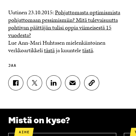
Uutinen 23.10.2015:
Pohjattomasta optimismista
pohjattomaan pessimismiin? Mitä tulevaisuutta
pohtivan päättäjän tulisi oppia viimeisestä 15
vuodesta?
Lue Ann-Mari Huhtasen mielenkiintoinen
verkkoartikkeli
tästä
ja kuuntele
tästä
.
JAA
J
J
J
J
K
A
A
A
A
O
A
A
A
A
P
F
T
L
S
I
A
W
I
Ä
O
C
I
N
H
I
E
T
K
K
A
Mistä on kyse?
B
T
E
Ö
R
O
E
D
P
T
AIHE
O
R
I
O
I