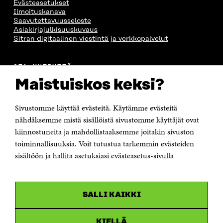
Evästeasetukset
S
S
S
A
Ilmoituskanava
S
A
S
S
Saavutettavuusseloste
A
A
S
Asiakirjajulkisuuskuvaus
A
Sitran digitaalinen viestintä ja verkkopalvelut
OTA YHTEYTTÄ
Suomen itsenäisyyden juhlarahasto Sitra
Maistuiskos keksi?
Itämerenkatu 11-13, PL 160,
00181 Helsinki
Sivustomme käyttää evästeitä. Käytämme evästeitä
Puhelin +358 294 618 991
Sähköpostiosoite
nähdäksemme mistä sisällöistä sivustomme käyttäjät ovat
etunimi.sukunimi@sitra.fi tai sitra@sitra.fi
kiinnostuneita ja mahdollistaaksemme joitakin sivuston
Saapumisohjeet
toiminnallisuuksia. Voit tutustua tarkemmin evästeiden
sisältöön ja hallita asetuksiasi evästeasetus-sivulla
Y-tunnus 0202132-3
OLEMME NÄISSÄ SOMEISSA
SALLI KAIKKI
Facebook
Avautuu
uudessa
Linkedin
ikkunassa
KIELLÄ