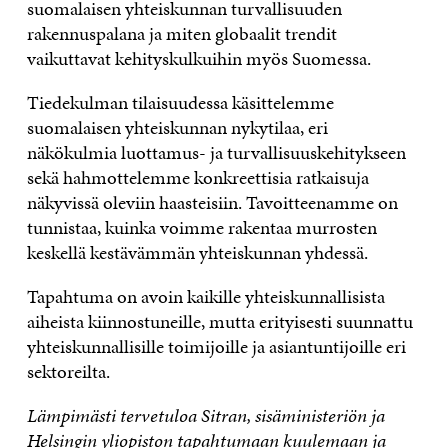
suomalaisen yhteiskunnan turvallisuuden
rakennuspalana ja miten globaalit trendit
vaikuttavat kehityskulkuihin myös Suomessa.
Tiedekulman tilaisuudessa käsittelemme
suomalaisen yhteiskunnan nykytilaa, eri
näkökulmia luottamus- ja turvallisuuskehitykseen
sekä hahmottelemme konkreettisia ratkaisuja
näkyvissä oleviin haasteisiin. Tavoitteenamme on
tunnistaa, kuinka voimme rakentaa murrosten
keskellä kestävämmän yhteiskunnan yhdessä.
Tapahtuma on avoin kaikille yhteiskunnallisista
aiheista kiinnostuneille, mutta erityisesti suunnattu
yhteiskunnallisille toimijoille ja asiantuntijoille eri
sektoreilta.
Lämpimästi tervetuloa Sitran, sisäministeriön ja
Helsingin yliopiston tapahtumaan kuulemaan ja