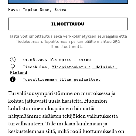
Kuva: Topias Dean, Sitra
ILMOITTAUDU
Tästä voit ilmoittautua sekä verkkolähetyksen seuraajaksi että
Tiedekulmaan. Tapahtumaan paikan päälle mahtuu 250
ilmoittautunutta.
11.06.2025 klo 09:15 - 11:00
Tiedekulma,
Yliopistonkatu 4, Helsinki,
Finland
Turvallisemman tilan periaatteet
Turvallisuusympäristömme on murroksessa ja
kohtaa jatkuvasti uusia haasteita. Huomion
kohdistuminen ulospäin voi hämärtää
näkymäämme sisäisten tekijöiden vaikutuksesta
turvallisuuteen. Tule mukaan kuulemaan ja
keskustelemaan siitä, mikä rooli luottamuksella on