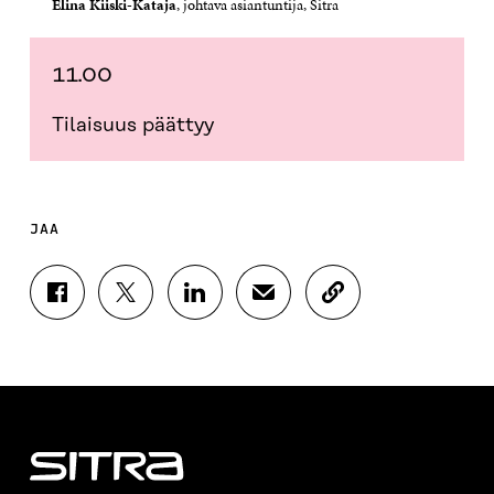
Elina Kiiski-Kataja
, johtava asiantuntija, Sitra
11.00
Tilaisuus päättyy
JAA
J
J
J
J
K
A
A
A
A
O
A
A
A
A
P
F
T
L
S
I
A
W
I
Ä
O
C
I
N
H
I
E
T
K
K
A
B
T
E
Ö
R
O
E
D
P
T
O
R
I
O
I