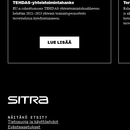
TEHDAS-yhteistoimintahanke
Te
EU:n rahoittamassa TEHDAS-yhteistoimintahankkeessa
Rake
kehittiin 2021–2023 yhteisiä toimintaperiaatteita
ja s
terveysdatan hyödyntämiseen.
hyö
terv
LUE LISÄÄ
NÄITÄKÖ ETSIT?
Tietosuoja ja käyttöehdot
Evästeasetukset