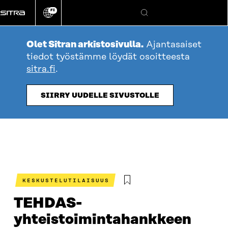
Siirry
FI
suoraan
Vaihda
Hae
sivuston
sisältöön
kieli
Olet Sitran arkistosivulla.
Ajantasaiset
tiedot työstämme löydät osoitteesta
sitra.fi
.
SIIRRY UUDELLE SIVUSTOLLE
KESKUSTELUTILAISUUS
TEHDAS-
yhteistoimintahankkeen