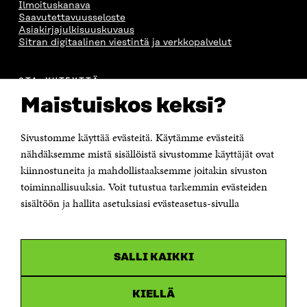
Ilmoituskanava
Saavutettavuusseloste
Asiakirjajulkisuuskuvaus
Sitran digitaalinen viestintä ja verkkopalvelut
OTA YHTEYTTÄ
Suomen itsenäisyyden juhlarahasto Sitra
Maistuiskos keksi?
Itämerenkatu 11-13, PL 160,
00181 Helsinki
Sivustomme käyttää evästeitä. Käytämme evästeitä
Puhelin +358 294 618 991
Sähköpostiosoite
nähdäksemme mistä sisällöistä sivustomme käyttäjät ovat
etunimi.sukunimi@sitra.fi tai sitra@sitra.fi
kiinnostuneita ja mahdollistaaksemme joitakin sivuston
Saapumisohjeet
toiminnallisuuksia. Voit tutustua tarkemmin evästeiden
sisältöön ja hallita asetuksiasi evästeasetus-sivulla
Y-tunnus 0202132-3
OLEMME NÄISSÄ SOMEISSA
SALLI KAIKKI
Facebook
Avautuu
uudessa
Linkedin
ikkunassa
KIELLÄ
Avautuu