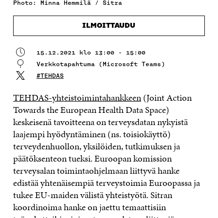
Photo: Minna Hemmilä / Sitra
ILMOITTAUDU
15.12.2021 klo 13:00 - 15:00
Verkkotapahtuma (Microsoft Teams)
#TEHDAS
TEHDAS-yhteistoimintahankkeen
(Joint Action
Towards the European Health Data Space)
keskeisenä tavoitteena on terveysdatan nykyistä
laajempi hyödyntäminen (ns. toisiokäyttö)
terveydenhuollon, yksilöiden, tutkimuksen ja
päätöksenteon tueksi. Euroopan komission
terveysalan toimintaohjelmaan liittyvä hanke
edistää yhtenäisempiä terveystoimia Euroopassa ja
tukee EU-maiden välistä yhteistyötä. Sitran
koordinoima hanke on jaettu temaattisiin