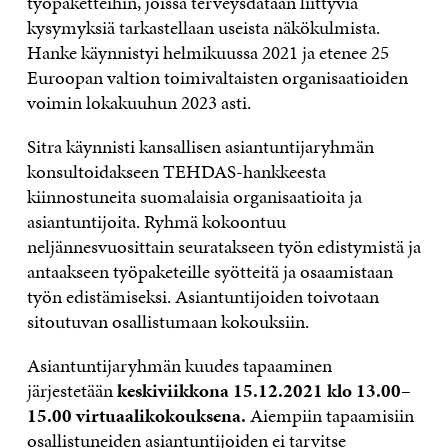
työpaketteihin, joissa terveysdataan liittyviä
kysymyksiä tarkastellaan useista näkökulmista.
Hanke käynnistyi helmikuussa 2021 ja etenee 25
Euroopan valtion toimivaltaisten organisaatioiden
voimin lokakuuhun 2023 asti.
Sitra käynnisti kansallisen asiantuntijaryhmän
konsultoidakseen TEHDAS-hankkeesta
kiinnostuneita suomalaisia organisaatioita ja
asiantuntijoita. Ryhmä kokoontuu
neljännesvuosittain seuratakseen työn edistymistä ja
antaakseen työpaketeille syötteitä ja osaamistaan
työn edistämiseksi. Asiantuntijoiden toivotaan
sitoutuvan osallistumaan kokouksiin.
Asiantuntijaryhmän kuudes tapaaminen
järjestetään
keskiviikkona 15.12.2021 klo 13.00–
15.00 virtuaalikokouksena.
Aiempiin tapaamisiin
osallistuneiden asiantuntijoiden ei tarvitse