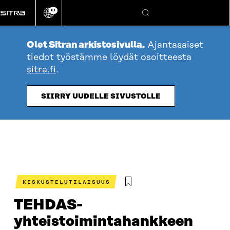
Siirry
FI
suoraan
Vaihda
Hae
sivuston
sisältöön
kieli
Olet Sitran arkistosivulla.
Ajantasaiset
tiedot työstämme löydät osoitteesta
sitra.fi
.
SIIRRY UUDELLE SIVUSTOLLE
KESKUSTELUTILAISUUS
TEHDAS-
yhteistoimintahankkeen