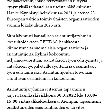
työpaketteihin, joissa terveysdataan liittyviä
kysymyksiä tarkastellaan useista näkökulmista.
Hanke käynnistyi helmikuussa 2021 ja etenee 25
Euroopan valtion toimivaltaisten organisaatioiden
voimin lokakuuhun 2023 asti.
Sitra käynnisti kansallisen asiantuntijaryhmän
konsultoidakseen TEHDAS-hankkeesta
kiinnostuneita suomalaisia organisaatioita ja
asiantuntijoita. Ryhmä kokoontuu
neljännesvuosittain seuratakseen työn edistymistä ja
antaakseen työpaketeille syötteitä ja osaamistaan
työn edistämiseksi. Asiantuntijoiden toivotaan
sitoutuvan osallistumaan kokouksiin.
Asiantuntijaryhmän seitsemäs tapaaminen
järjestetään
keskiviikkona 30.3.2022 klo 13.00–
15.00 virtuaalikokouksena.
Aiempiin tapaamisiin
osallistuneiden asiantuntijoiden ei tarvitse