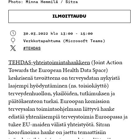
Photo: Minna Hemmilä / Sitra
ILMOITTAUDU
30.03.2022 klo 13:00 - 15:00
Verkkotapahtuma (Microsoft Teams)
#TEHDAS
TEHDAS-yhteistoimintahankkeen
(Joint Action
Towards the European Health Data Space)
keskeisenä tavoitteena on terveysdatan nykyistä
laajempi hyödyntäminen (ns. toisiokäyttö)
terveydenhuollon, yksilöiden, tutkimuksen ja
päätöksenteon tueksi. Euroopan komission
terveysalan toimintaohjelmaan liittyvä hanke
edistää yhtenäisempiä terveystoimia Euroopassa ja
tukee EU-maiden välistä yhteistyötä. Sitran
koordinoima hanke on jaettu temaattisiin