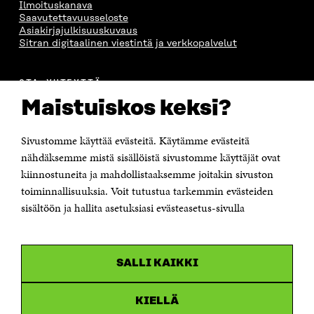
Ilmoituskanava
Saavutettavuusseloste
Asiakirjajulkisuuskuvaus
Sitran digitaalinen viestintä ja verkkopalvelut
OTA YHTEYTTÄ
Suomen itsenäisyyden juhlarahasto Sitra
Maistuiskos keksi?
Itämerenkatu 11-13, PL 160,
00181 Helsinki
Sivustomme käyttää evästeitä. Käytämme evästeitä
Puhelin +358 294 618 991
Sähköpostiosoite
nähdäksemme mistä sisällöistä sivustomme käyttäjät ovat
etunimi.sukunimi@sitra.fi tai sitra@sitra.fi
kiinnostuneita ja mahdollistaaksemme joitakin sivuston
Saapumisohjeet
toiminnallisuuksia. Voit tutustua tarkemmin evästeiden
sisältöön ja hallita asetuksiasi evästeasetus-sivulla
Y-tunnus 0202132-3
OLEMME NÄISSÄ SOMEISSA
SALLI KAIKKI
Facebook
Avautuu
uudessa
Linkedin
ikkunassa
KIELLÄ
Avautuu