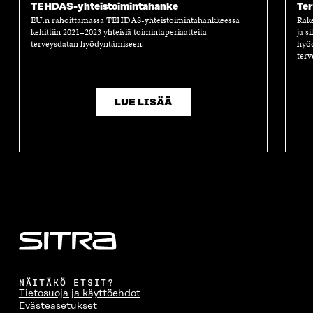
TEHDAS-yhteistoimintahanke
Te
EU:n rahoittamassa TEHDAS-yhteistoimintahankkeessa
Rake
kehittiin 2021–2023 yhteisiä toimintaperiaatteita
ja s
terveysdatan hyödyntämiseen.
hyö
terv
LUE LISÄÄ
NÄITÄKÖ ETSIT?
Tietosuoja ja käyttöehdot
Evästeasetukset