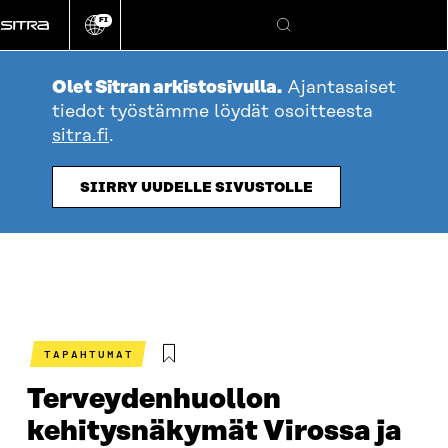
Siirry
FI
suoraan
Vaihda
Hae
sivuston
sisältöön
kieli
Olet Sitran arkistosivulla.
Ajantasaiset
tiedot työstämme löydät osoitteesta
sitra.fi
.
SIIRRY UUDELLE SIVUSTOLLE
TAPAHTUMAT
Terveydenhuollon
kehitysnäkymät Virossa ja