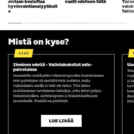
aletaan kouluttaa
vaatii edelleen töitä
Turus
hyvinvointianalyytikoit
valok
a
fakta
Mistä on kyse?
AIHE
Ihminen edellä - Valintakokeilut sote-
Uu
palveluissa
Tekn
Suunniteltu asiakkaiden valinnanvapauden laajentaminen
vauh
sote-palveluissa oli merkittävästä uudistus, jonka
ja k
vaikutuksista meillä ei vielä ole tietoa. Tätä tietoa
tarv
saadaksemme tarvitsimme kokeiluja, jotka loivat pohjaa
kump
toimintamallien, ajattelutapojen ja toimintakulttuurin
ihmi
muutokselle. Projekti on päättynyt.
työs
LUE LISÄÄ