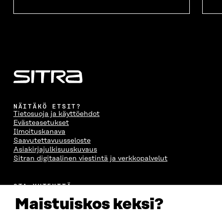
NÄITÄKÖ ETSIT?
Tietosuoja ja käyttöehdot
Evästeasetukset
Ilmoituskanava
Saavutettavuusseloste
Asiakirjajulkisuuskuvaus
Sitran digitaalinen viestintä ja verkkopalvelut
OTA YHTEYTTÄ
Suomen itsenäisyyden juhlarahasto Sitra
Maistuiskos keksi?
Itämerenkatu 11-13, PL 160,
00181 Helsinki