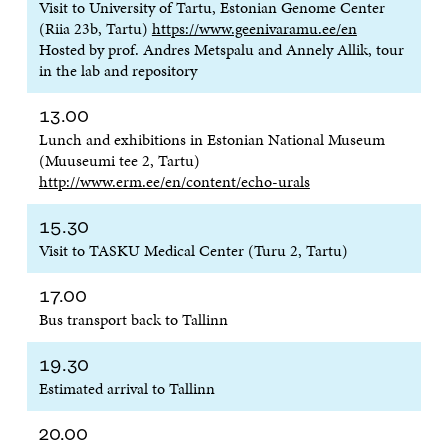
Visit to University of Tartu, Estonian Genome Center
E
S
E
D
(Riia 23b, Tartu)
https://www.geenivaramu.ee/en
S
S
S
E
Hosted by prof. Andres Metspalu and Annely Allik, tour
S
A
S
S
A
I
A
S
in the lab and repository
I
K
I
A
K
K
K
I
13.00
K
U
K
K
Lunch and exhibitions in Estonian National Museum
U
N
U
K
N
A
N
U
(Muuseumi tee 2, Tartu)
A
S
A
N
http://www.erm.ee/en/content/echo-urals
S
S
S
A
S
A
S
S
15.30
A
A
S
A
Visit to TASKU Medical Center (Turu 2, Tartu)
17.00
Bus transport back to Tallinn
19.30
Estimated arrival to Tallinn
20.00