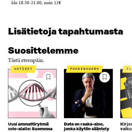
klo 18.30-21.00, noin 12€
Lisätietoja tapahtumasta
Suosittelemme
Tästä eteenpäin.
UUTISET
PUHEENVUORO
I
Uusi ammattiryhmä
Data on raaka-aine,
Kirja
sote-alalle: Suomessa
jonka käytön sääntely
vaiku