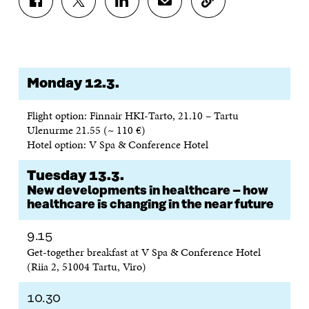
J
J
J
J
K
A
A
A
A
O
A
A
A
A
P
F
T
L
S
I
A
W
I
Ä
O
C
I
N
H
I
E
T
K
K
A
Monday 12.3.
B
T
E
Ö
R
O
E
D
P
T
Flight option: Finnair HKI-Tarto, 21.10 – Tartu
O
R
I
O
I
Ulenurme 21.55 (~ 110 €)
K
I
N
S
K
Hotel option: V Spa & Conference Hotel
I
S
I
T
K
S
S
S
I
E
S
Ä
S
L
L
Tuesday 13.3.
A
A
Ä
L
I
New developments in healthcare – how
A
V
A
A
N
healthcare is changing in the near future
V
A
V
A
L
A
U
A
V
I
U
T
U
A
N
9.15
T
U
T
U
K
Get-together breakfast at V Spa & Conference Hotel
U
U
U
T
K
(Riia 2, 51004 Tartu, Viro)
U
U
U
U
I
U
U
U
U
U
D
U
U
10.30
D
E
D
U