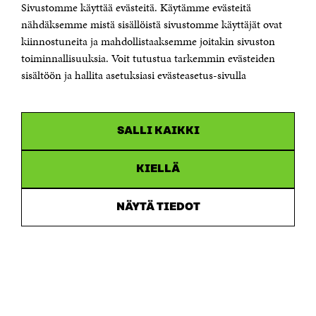
Sivustomme käyttää evästeitä. Käytämme evästeitä
Puhelin +358 294 618 991
Sähköpostiosoite
nähdäksemme mistä sisällöistä sivustomme käyttäjät ovat
etunimi.sukunimi@sitra.fi tai sitra@sitra.fi
kiinnostuneita ja mahdollistaaksemme joitakin sivuston
toiminnallisuuksia. Voit tutustua tarkemmin evästeiden
Saapumisohjeet
sisältöön ja hallita asetuksiasi evästeasetus-sivulla
Y-tunnus 0202132-3
OLEMME NÄISSÄ SOMEISSA
SALLI KAIKKI
Facebook
Avautuu
uudessa
Linkedin
ikkunassa
KIELLÄ
Avautuu
uudessa
Youtube
ikkunassa
Avautuu
NÄYTÄ TIEDOT
uudessa
Instagram
ikkunassa
Avautuu
uudessa
ikkunassa