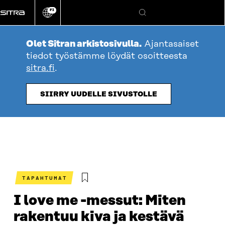
Siirry
FI
suoraan
Vaihda
Hae
sivuston
sisältöön
kieli
Olet Sitran arkistosivulla.
Ajantasaiset
tiedot työstämme löydät osoitteesta
sitra.fi
.
SIIRRY UUDELLE SIVUSTOLLE
TAPAHTUMAT
I love me -messut: Miten
rakentuu kiva ja kestävä