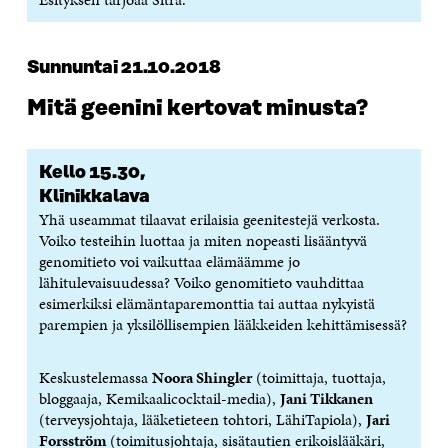
Sunnuntai 21.10.2018
Mitä geenini kertovat minusta?
Kello 15.30,
Klinikkalava
Yhä useammat tilaavat erilaisia geenitestejä verkosta.
Voiko testeihin luottaa ja miten nopeasti lisääntyvä
genomitieto voi vaikuttaa elämäämme jo
lähitulevaisuudessa? Voiko genomitieto vauhdittaa
esimerkiksi elämäntaparemonttia tai auttaa nykyistä
parempien ja yksilöllisempien lääkkeiden kehittämisessä?
Keskustelemassa
Noora Shingler
(toimittaja, tuottaja,
bloggaaja, Kemikaalicocktail-media),
Jani Tikkanen
(terveysjohtaja, lääketieteen tohtori, LähiTapiola),
Jari
Forsström
(toimitusjohtaja, sisätautien erikoislääkäri,