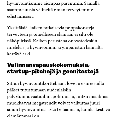
hyvinvointiamme aiempaa paremmin. Samalla
saamme uusia välineitä oman terveytemme
edistämiseen.
Yksittäisiä, kaiken ratkaisevia poppakonsteja
terveyteen ja onnelliseen elämään ei silti ole
näköpiirissä. Kaiken perustana on vastedeskin
mielekäs ja hyvinvoinnin ja ympäristön kannalta
kestävä arki.
Valinnanvapauskokemuksia,
startup-pitchejä ja geenitestejä
Sitran hyvinvointikorttelissa I love me -messuilla
pääset tutustumaan uudenlaisiin
palveluinnovaatioihin, pohtimaan, miten maailmaa
muokkaavat megatrendit voivat vaikuttaa juuri
sinun hyvinvointiisi sekä testaamaan, kuinka kestävä
elämäntapasi on.