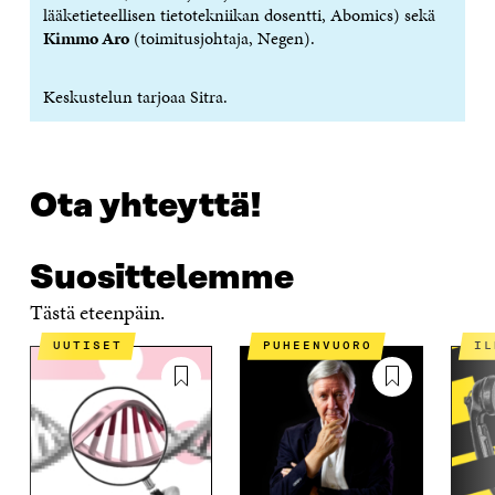
lääketieteellisen tietotekniikan dosentti, Abomics) sekä
Kimmo Aro
(toimitusjohtaja, Negen).
Keskustelun tarjoaa Sitra.
Ota yhteyttä!
Suosittelemme
Tästä eteenpäin.
UUTISET
PUHEENVUORO
I