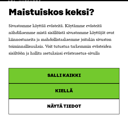
OTA YHTEYTTÄ
Suomen itsenäisyyden juhlarahasto Sitra
Maistuiskos keksi?
Itämerenkatu 11-13, PL 160,
00181 Helsinki
Sivustomme käyttää evästeitä. Käytämme evästeitä
Puhelin +358 294 618 991
Sähköpostiosoite
nähdäksemme mistä sisällöistä sivustomme käyttäjät ovat
etunimi.sukunimi@sitra.fi tai sitra@sitra.fi
kiinnostuneita ja mahdollistaaksemme joitakin sivuston
Saapumisohjeet
toiminnallisuuksia. Voit tutustua tarkemmin evästeiden
sisältöön ja hallita asetuksiasi evästeasetus-sivulla
Y-tunnus 0202132-3
OLEMME NÄISSÄ SOMEISSA
SALLI KAIKKI
Facebook
Avautuu
uudessa
Linkedin
ikkunassa
KIELLÄ
Avautuu
uudessa
Youtube
ikkunassa
Avautuu
NÄYTÄ TIEDOT
uudessa
Instagram
ikkunassa
Avautuu
uudessa
ikkunassa