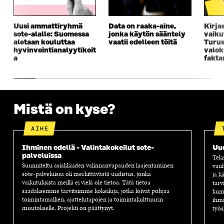
Uusi ammattiryhmä
Data on raaka-aine,
Kirja
sote-alalle: Suomessa
jonka käytön sääntely
vaiku
aletaan kouluttaa
vaatii edelleen töitä
Turus
hyvinvointianalyytikoit
valok
a
fakta
Mistä on kyse?
AIHE
Ihminen edellä - Valintakokeilut sote-
Uu
palveluissa
Tekn
Suunniteltu asiakkaiden valinnanvapauden laajentaminen
vauh
sote-palveluissa oli merkittävästä uudistus, jonka
ja k
vaikutuksista meillä ei vielä ole tietoa. Tätä tietoa
tarv
saadaksemme tarvitsimme kokeiluja, jotka loivat pohjaa
kump
toimintamallien, ajattelutapojen ja toimintakulttuurin
ihmi
muutokselle. Projekti on päättynyt.
työs