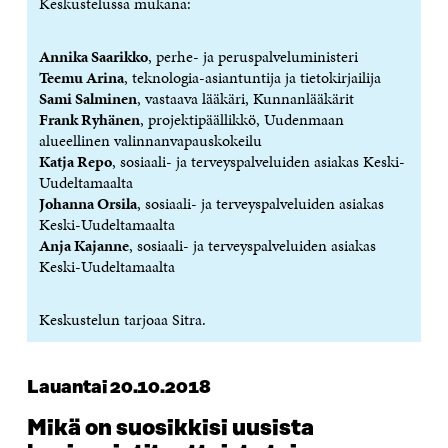
Keskustelussa mukana:
D
E
D
U
E
S
E
D
S
S
S
E
Annika Saarikko
, perhe- ja peruspalveluministeri
S
A
S
S
Teemu Arina
, teknologia-asiantuntija ja tietokirjailija
A
I
A
S
Sami Salminen
, vastaava lääkäri, Kunnanlääkärit
I
K
I
A
Frank Ryhänen
, projektipäällikkö, Uudenmaan
K
K
K
I
alueellinen valinnanvapauskokeilu
K
U
K
K
U
N
U
K
Katja Repo
, sosiaali- ja terveyspalveluiden asiakas Keski-
N
A
N
U
Uudeltamaalta​
A
S
A
N
Johanna Orsila
, sosiaali- ja terveyspalveluiden asiakas
S
S
S
A
Keski-Uudeltamaalta​
S
A
S
S
Anja Kajanne
, sosiaali- ja terveyspalveluiden asiakas
A
A
S
Keski-Uudeltamaalta​
A
Keskustelun tarjoaa Sitra.
Lauantai 20.10.2018
Mikä on suosikkisi uusista