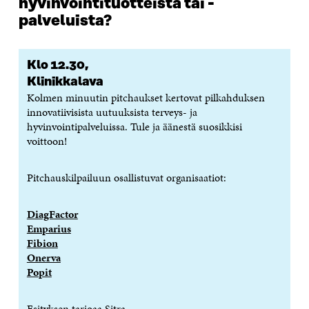
hyvinvointituotteista tai -
palveluista?
Klo 12.30,
Klinikka
lava
Kolmen minuutin pitchaukset kertovat pilkahduksen
innovatiivisista uutuuksista terveys- ja
hyvinvointipalveluissa. Tule ja äänestä suosikkisi
voittoon!
Pitchauskilpailuun osallistuvat organisaatiot:
DiagFactor
Emparius
Fibion
Onerva
Popit
Esityksen tarjoaa Sitra.