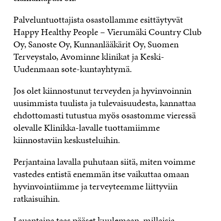
Palveluntuottajista osastollamme esittäytyvät
Happy Healthy People – Vierumäki Country Club
Oy, Sanoste Oy, Kunnanlääkärit Oy, Suomen
Terveystalo, Avominne klinikat ja Keski-
Uudenmaan sote-kuntayhtymä.
Jos olet kiinnostunut terveyden ja hyvinvoinnin
uusimmista tuulista ja tulevaisuudesta, kannattaa
ehdottomasti tutustua myös osastomme vieressä
olevalle Klinikka-lavalle tuottamiimme
kiinnostaviin keskusteluihin.
Perjantaina lavalla puhutaan siitä, miten voimme
vastedes entistä enemmän itse vaikuttaa omaan
hyvinvointiimme ja terveyteemme liittyviin
ratkaisuihin.
Lauantaina taas pääset kuulemaan, millaisia