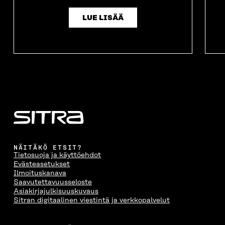
LUE LISÄÄ
NÄITÄKÖ ETSIT?
Tietosuoja ja käyttöehdot
Evästeasetukset
Ilmoituskanava
Saavutettavuusseloste
Asiakirjajulkisuuskuvaus
Sitran digitaalinen viestintä ja verkkopalvelut