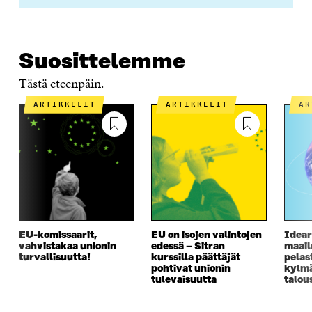
K
U
K
K
U
N
U
K
N
A
N
U
A
S
A
N
Suosittelemme
S
S
S
A
S
A
S
S
Tästä eteenpäin.
A
A
S
A
ARTIKKELIT
ARTIKKELIT
A
EU-komissaarit,
EU on isojen valintojen
Idear
vahvistakaa unionin
edessä – Sitran
maai
turvallisuutta!
kurssilla päättäjät
pelas
pohtivat unionin
kylm
tulevaisuutta
talou