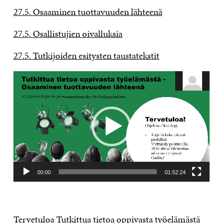
27.5. Osaaminen tuottavuuden lähteenä
27.5. Osallistujien oivalluksia
27.5. Tutkijoiden esitysten taustatekstit
Videotoistin
00:00
01:52:24
Tervetuloa Tutkittua tietoa oppivasta työelämästä