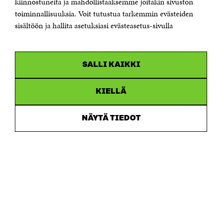
kiinnostuneita ja mahdollistaaksemme joitakin sivuston
Saapumisohjeet
toiminnallisuuksia. Voit tutustua tarkemmin evästeiden
sisältöön ja hallita asetuksiasi evästeasetus-sivulla
Y-tunnus 0202132-3
OLEMME NÄISSÄ SOMEISSA
SALLI KAIKKI
Facebook
Avautuu
uudessa
Linkedin
ikkunassa
KIELLÄ
Avautuu
uudessa
Youtube
ikkunassa
Avautuu
NÄYTÄ TIEDOT
uudessa
Instagram
ikkunassa
Avautuu
uudessa
ikkunassa