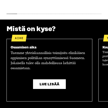
Mistä on kyse?
AIHE
Osaamisen aika
Ko
Tuemme yhteiskunnallisia toimijoita elinikäisen
Tämä
päät
oppimisen politiikan synnyttämisessä Suomeen.
tule
Jokaisella tulee olla mahdollisuus kehittää
haas
osaamistaan.
LUE LISÄÄ