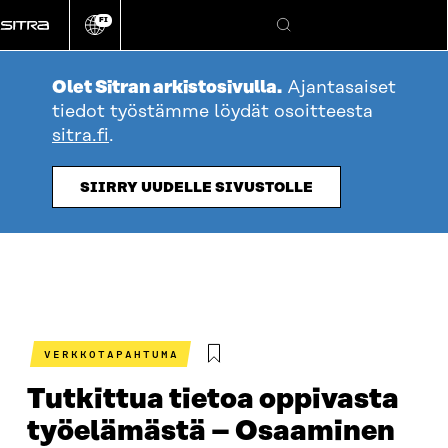
Siirry
FI
suoraan
Vaihda
Hae
sivuston
sisältöön
kieli
Olet Sitran arkistosivulla.
Ajantasaiset
tiedot työstämme löydät osoitteesta
sitra.fi
.
SIIRRY UUDELLE SIVUSTOLLE
VERKKOTAPAHTUMA
Tutkittua tietoa oppivasta
työelämästä – Osaaminen