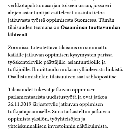
verkkotapahtumasarjan toiseen osaan, jossa eri
alojen asiantuntijat esittelevät uusinta tietoa
jatkuvasta työssä oppimisesta Suomessa. Tämän
tilaisuuden teemana on
Osaaminen tuottavuuden
lähteenä
.
Zoomissa toteutettava tilaisuus on suunnattu
kaikille jatkuvan oppimisen kysymysten parissa
työskenteleville päättäjille, asiantuntijoille ja
tutkijoille. Ilmoittaudu mukaan ylläolevasta linkistä.
Osallistumislinkin tilaisuuteen saat sähköpostitse.
Tilaisuudet tukevat jatkuvan oppimisen
parlamentaarista uudistustyötä ja ovat jatkoa
26.11.2019 järjestetylle jatkuvan oppimisen
tutkijatapaamiselle. Siinä tarkasteltiin jatkuvaa
oppimista yksilön, työyhteisöjen ja
yhteiskunnallisen investoinnin näkökulmista.