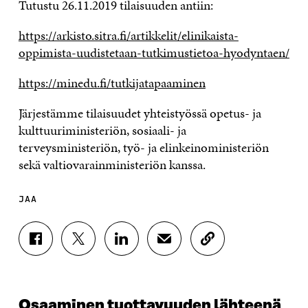
Tutustu 26.11.2019 tilaisuuden antiin:
https://arkisto.sitra.fi/artikkelit/elinikaista-
oppimista-uudistetaan-tutkimustietoa-hyodyntaen/
https://minedu.fi/tutkijatapaaminen
Järjestämme tilaisuudet yhteistyössä opetus- ja
kulttuuriministeriön, sosiaali- ja
terveysministeriön, työ- ja elinkeinoministeriön
sekä valtiovarainministeriön kanssa.
JAA
J
J
J
J
K
A
A
A
A
O
A
A
A
A
P
F
T
L
S
I
A
W
I
Ä
O
Osaaminen tuottavuuden lähteenä
C
I
N
H
I