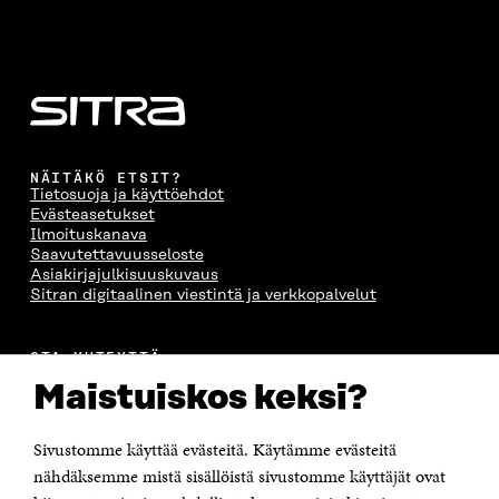
NÄITÄKÖ ETSIT?
Tietosuoja ja käyttöehdot
Evästeasetukset
Ilmoituskanava
Saavutettavuusseloste
Asiakirjajulkisuuskuvaus
Sitran digitaalinen viestintä ja verkkopalvelut
OTA YHTEYTTÄ
Suomen itsenäisyyden juhlarahasto Sitra
Maistuiskos keksi?
Itämerenkatu 11-13, PL 160,
00181 Helsinki
Sivustomme käyttää evästeitä. Käytämme evästeitä
Puhelin +358 294 618 991
Sähköpostiosoite
nähdäksemme mistä sisällöistä sivustomme käyttäjät ovat
etunimi.sukunimi@sitra.fi tai sitra@sitra.fi