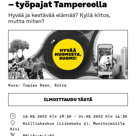
– työpajat Tampereella
Hyvää ja kestävää elämää? Kyllä kiitos,
mutta miten?
Kuva: Topias Dean, Sitra
ILMOITTAUDU TÄSTÄ
19.05.2022 klo 16:30 - 21.05.2022 klo 14:30
Koilliskeskus (Liikekatu 3), Monitoimitila
Kivi
PSLifestyleEU