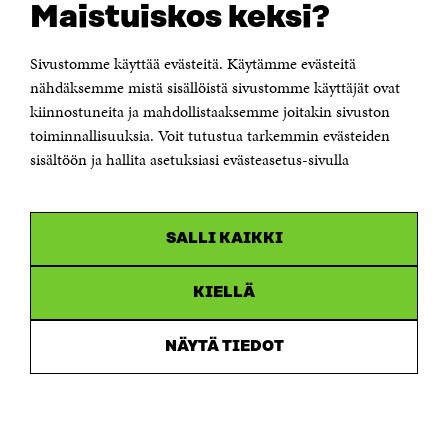
Maistuiskos keksi?
Itämerenkatu 11-13, PL 160,
00181 Helsinki
Sivustomme käyttää evästeitä. Käytämme evästeitä
Puhelin +358 294 618 991
Sähköpostiosoite
nähdäksemme mistä sisällöistä sivustomme käyttäjät ovat
etunimi.sukunimi@sitra.fi tai sitra@sitra.fi
kiinnostuneita ja mahdollistaaksemme joitakin sivuston
Saapumisohjeet
toiminnallisuuksia. Voit tutustua tarkemmin evästeiden
sisältöön ja hallita asetuksiasi evästeasetus-sivulla
Y-tunnus 0202132-3
OLEMME NÄISSÄ SOMEISSA
SALLI KAIKKI
Facebook
Avautuu
uudessa
Linkedin
ikkunassa
KIELLÄ
Avautuu
uudessa
Youtube
ikkunassa
Avautuu
NÄYTÄ TIEDOT
uudessa
Instagram
ikkunassa
Avautuu
uudessa
ikkunassa