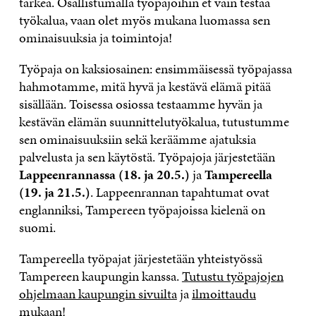
tärkeä. Osallistumalla työpajoihin et vain testaa
työkalua, vaan olet myös mukana luomassa sen
ominaisuuksia ja toimintoja!
Työpaja on kaksiosainen: ensimmäisessä työpajassa
hahmotamme, mitä hyvä ja kestävä elämä pitää
sisällään. Toisessa osiossa testaamme hyvän ja
kestävän elämän suunnittelutyökalua, tutustumme
sen ominaisuuksiin sekä keräämme ajatuksia
palvelusta ja sen käytöstä. Työpajoja järjestetään
Lappeenrannassa (18. ja 20.5.)
ja
Tampereella
(19. ja 21.5.)
. Lappeenrannan tapahtumat ovat
englanniksi, Tampereen työpajoissa kielenä on
suomi.
Tampereella työpajat järjestetään yhteistyössä
Tampereen kaupungin kanssa.
Tutustu työpajojen
ohjelmaan kaupungin sivuilta
ja
ilmoittaudu
mukaan!