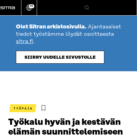
Siirry
FI
suoraan
Vaihda
Hae
sivuston
sisältöön
kieli
Olet Sitran arkistosivulla.
Ajantasaiset
tiedot työstämme löydät osoitteesta
sitra.fi
.
SIIRRY UUDELLE SIVUSTOLLE
TYÖPAJA
Työkalu hyvän ja kestävän
elämän suunnittelemiseen