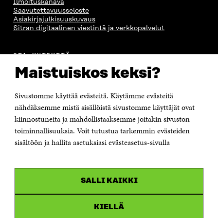
Ilmoituskanava
Saavutettavuusseloste
Asiakirjajulkisuuskuvaus
Sitran digitaalinen viestintä ja verkkopalvelut
OTA YHTEYTTÄ
Suomen itsenäisyyden juhlarahasto Sitra
Maistuiskos keksi?
Itämerenkatu 11-13, PL 160,
00181 Helsinki
Sivustomme käyttää evästeitä. Käytämme evästeitä
Puhelin +358 294 618 991
Sähköpostiosoite
nähdäksemme mistä sisällöistä sivustomme käyttäjät ovat
etunimi.sukunimi@sitra.fi tai sitra@sitra.fi
kiinnostuneita ja mahdollistaaksemme joitakin sivuston
Saapumisohjeet
toiminnallisuuksia. Voit tutustua tarkemmin evästeiden
sisältöön ja hallita asetuksiasi evästeasetus-sivulla
Y-tunnus 0202132-3
OLEMME NÄISSÄ SOMEISSA
SALLI KAIKKI
Facebook
Avautuu
uudessa
Linkedin
ikkunassa
KIELLÄ
Avautuu
uudessa