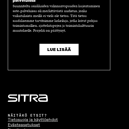
palveluissa
Suunniteltu asiakkaiden valinnanvapauden laajentaminen
sote-palveluissa oli merkittävästä uudistus, jonka
vaikutuksista meillä ei vielä ole tietoa. Tätä tietoa
saadaksemme tarvitsimme kokeiluja, jotka loivat pohjaa
toimintamallien, ajattelutapojen ja toimintakulttuurin
muutokselle. Projekti on päättynyt.
LUE LISÄÄ
NÄITÄKÖ ETSIT?
Tietosuoja ja käyttöehdot
Evästeasetukset