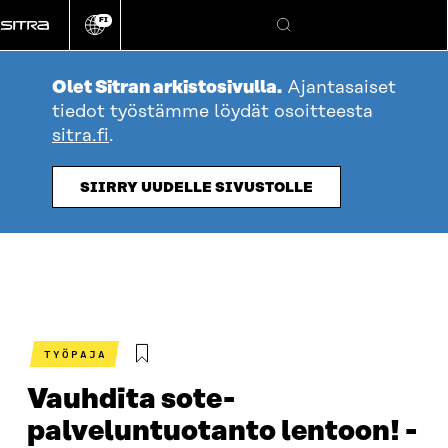
Siirry
FI
suoraan
Vaihda
Hae
sivuston
sisältöön
kieli
Olet Sitran arkistosivulla.
Ajantasaiset
tiedot työstämme löydät osoitteesta
sitra.fi
.
SIIRRY UUDELLE SIVUSTOLLE
TYÖPAJA
Vauhdita sote-
palveluntuotanto lentoon! -