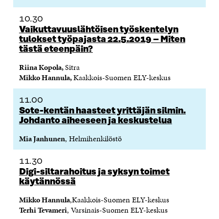
S
A
S
S
A
I
A
S
10.30
I
K
I
A
Vaikuttavuuslähtöisen työskentelyn
K
K
K
I
K
U
K
K
tulokset työpajasta 22.5.2019 – Miten
U
N
U
K
tästä eteenpäin?
N
A
N
U
A
S
A
N
Riina Kopola,
Sitra
S
S
S
A
Mikko Hannula,
Kaakkois-Suomen ELY-keskus
S
A
S
S
A
A
S
11.00
A
Sote-kentän haasteet yrittäjän silmin.
Johdanto aiheeseen ja keskustelua
Mia Janhunen
, Helmihenkilöstö
11.30
Digi-siltarahoitus ja syksyn toimet
käytännössä
Mikko Hannula
,
Kaakkois-Suomen ELY-keskus
Terhi Tevameri
, Varsinais-Suomen ELY-keskus