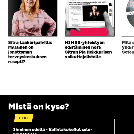
Sitra Lääkäripäivillä:
HIMSS-yhteistyön
Mitä 
Millainen on
edistäminen nosti
yhdis
jonottoman
Sitran Pia Heikkurisen
Sote
terveyskeskuksen
vaikuttajalistalle
resepti?
Mistä on kyse?
AIHE
Ihminen edellä - Valintakokeilut sote-