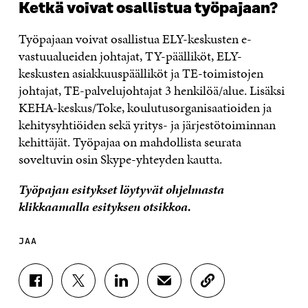
Ketkä voivat osallistua työpajaan?
Työpajaan voivat osallistua ELY-keskusten e-
vastuualueiden johtajat, TY-päälliköt, ELY-
keskusten asiakkuuspäälliköt ja TE-toimistojen
johtajat, TE-palvelujohtajat 3 henkilöä/alue. Lisäksi
KEHA-keskus/Toke, koulutusorganisaatioiden ja
kehitysyhtiöiden sekä yritys- ja järjestötoiminnan
kehittäjät. Työpajaa on mahdollista seurata
soveltuvin osin Skype-yhteyden kautta.
Työpajan esitykset löytyvät ohjelmasta
klikkaamalla esityksen otsikkoa.
JAA
J
J
J
J
K
A
A
A
A
O