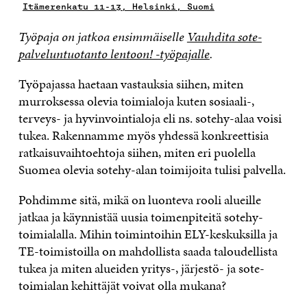
Itämerenkatu 11-13, Helsinki, Suomi
Työpaja on jatkoa ensimmäiselle
Vauhdita sote-
palveluntuotanto lentoon! -työpajalle
.
Työpajassa haetaan vastauksia siihen, miten
murroksessa olevia toimialoja kuten sosiaali-,
terveys- ja hyvinvointialoja eli ns. sotehy-alaa voisi
tukea. Rakennamme myös yhdessä konkreettisia
ratkaisuvaihtoehtoja siihen, miten eri puolella
Suomea olevia sotehy-alan toimijoita tulisi palvella.
Pohdimme sitä, mikä on luonteva rooli alueille
jatkaa ja käynnistää uusia toimenpiteitä sotehy-
toimialalla. Mihin toimintoihin ELY-keskuksilla ja
TE-toimistoilla on mahdollista saada taloudellista
tukea ja miten alueiden yritys-, järjestö- ja sote-
toimialan kehittäjät voivat olla mukana?