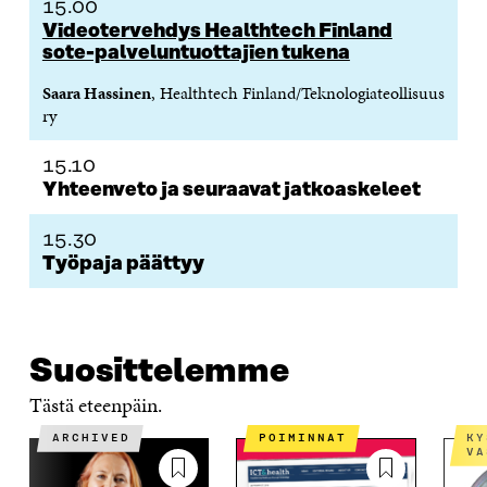
15.00
Videotervehdys Healthtech Finland
sote-palveluntuottajien tukena
Saara Hassinen
, Healthtech Finland/Teknologiateollisuus
ry
15.10
Yhteenveto ja seuraavat jatkoaskeleet
15.30
Työpaja päättyy
Suosittelemme
Tästä eteenpäin.
ARCHIVED
POIMINNAT
KYSYMYKSIÄ JA
VA