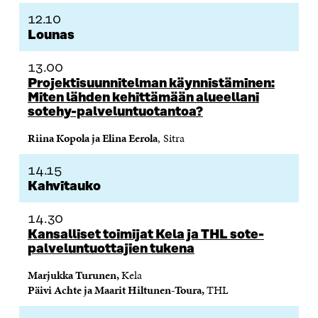
12.10
Lounas
13.00
Projektisuunnitelman käynnistäminen:
Miten lähden kehittämään alueellani
sotehy-palveluntuotantoa?
Riina Kopola ja Elina Eerola
, Sitra
14.15
Kahvitauko
14.30
Kansalliset toimijat Kela ja THL sote-
palveluntuottajien tukena
Marjukka Turunen,
Kela
Päivi Achte ja Maarit Hiltunen-Toura,
THL