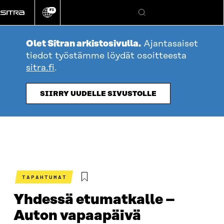
Siirry
FI
suoraan
Vaihda
Hae
sivuston
sisältöön
kieli
Olet Sitran arkistosivulla.
Ajantasaiset
tiedot työstämme löydät osoitteesta
sitra.fi
.
SIIRRY UUDELLE SIVUSTOLLE
TAPAHTUMAT
Yhdessä etumatkalle –
Auton vapaapäivä