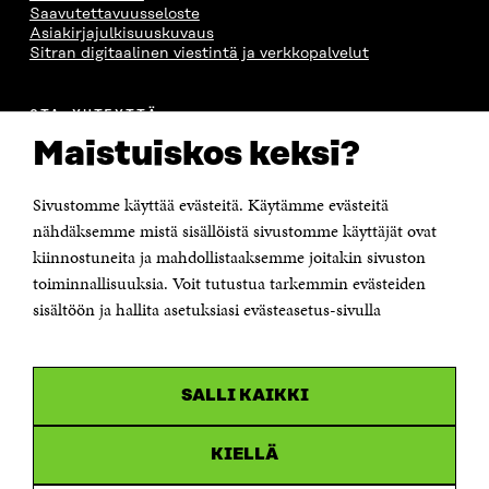
Saavutettavuusseloste
Asiakirjajulkisuuskuvaus
Sitran digitaalinen viestintä ja verkkopalvelut
OTA YHTEYTTÄ
Suomen itsenäisyyden juhlarahasto Sitra
Maistuiskos keksi?
Itämerenkatu 11-13, PL 160,
00181 Helsinki
Sivustomme käyttää evästeitä. Käytämme evästeitä
Puhelin +358 294 618 991
Sähköpostiosoite
nähdäksemme mistä sisällöistä sivustomme käyttäjät ovat
etunimi.sukunimi@sitra.fi tai sitra@sitra.fi
kiinnostuneita ja mahdollistaaksemme joitakin sivuston
toiminnallisuuksia. Voit tutustua tarkemmin evästeiden
Saapumisohjeet
sisältöön ja hallita asetuksiasi evästeasetus-sivulla
Y-tunnus 0202132-3
OLEMME NÄISSÄ SOMEISSA
SALLI KAIKKI
Facebook
Avautuu
uudessa
Linkedin
ikkunassa
KIELLÄ
Avautuu
uudessa