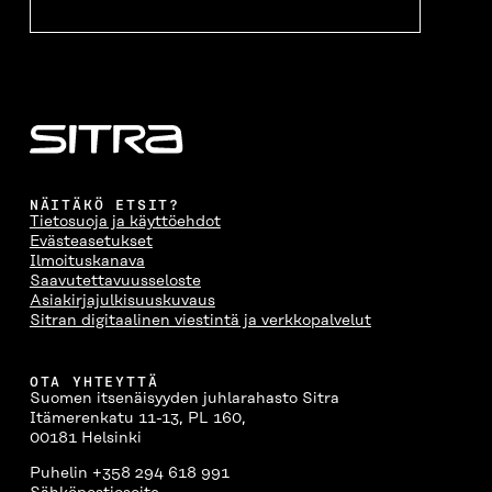
NÄITÄKÖ ETSIT?
Tietosuoja ja käyttöehdot
Evästeasetukset
Ilmoituskanava
Saavutettavuusseloste
Asiakirjajulkisuuskuvaus
Sitran digitaalinen viestintä ja verkkopalvelut
OTA YHTEYTTÄ
Suomen itsenäisyyden juhlarahasto Sitra
Itämerenkatu 11-13, PL 160,
00181 Helsinki
Puhelin +358 294 618 991