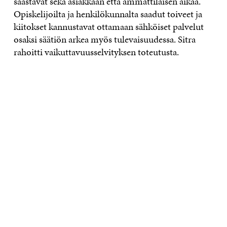
säästävät sekä asiakkaan että ammattilaisen aikaa.
Opiskelijoilta ja henkilökunnalta saadut toiveet ja
kiitokset kannustavat ottamaan sähköiset palvelut
osaksi säätiön arkea myös tulevaisuudessa. Sitra
rahoitti vaikuttavuusselvityksen toteutusta.