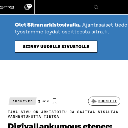
Siirry
FI
suoraan
Vaihda
Hae
sivuston
sisältöön
kieli
Olet Sitran arkistosivulla.
Ajantasaiset tiedo
työstämme löydät osoitteesta
sitra.fi
.
SIIRRY UUDELLE SIVUSTOLLE
Arvioitu
3 min
KUUNTELE
ARCHIVED
lukuaika
TÄMÄ SIVU ON ARKISTOITU JA SAATTAA SISÄLTÄÄ
VANHENTUNUTTA TIETOA
Digivallankumous etenee: