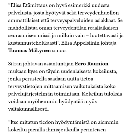
”Elisa Etämittaus on hyvä esimerkki uudesta
palvelusta, josta hyötyvät sekä terveydenhuollon
ammattilaiset että terveyspalveluiden asiakkaat. Se
mahdollistaa oman terveydentilan reaaliaikaisen
seuraamisen missä ja milloin vain – luotettavasti ja
kustannustehokkaasti”, Elisa Appelsiinin johtaja
Tuomas Mäkynen
sanoo.
Sitran johtavan asiantuntijan
Eero Raunion
mukaan kyse on täysin uudenlaisesta kokeilusta,
jonka perusteella saadaan uutta tietoa
terveystietojen mittaamisen vaikutuksista koko
palvelujärjestelmän toimintaan. Kokeilun tuloksia
voidaan myöhemmin hyödyntää myös
valtakunnallisesti.
”Itse mitatun tiedon hyödyntämistä on aiemmin
kokeiltu pienillä ihmisjoukoilla perinteisen