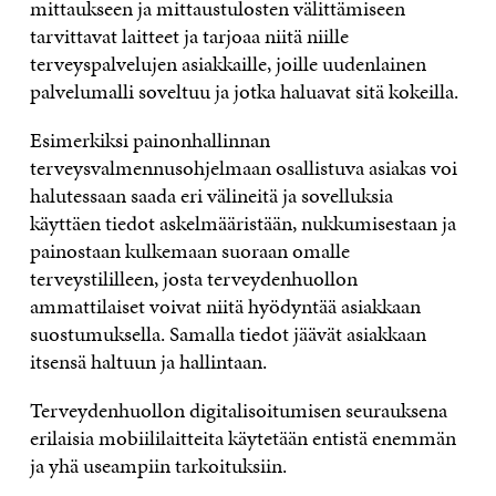
mittaukseen ja mittaustulosten välittämiseen
tarvittavat laitteet ja tarjoaa niitä niille
terveyspalvelujen asiakkaille, joille uudenlainen
palvelumalli soveltuu ja jotka haluavat sitä kokeilla.
Esimerkiksi painonhallinnan
terveysvalmennusohjelmaan osallistuva asiakas voi
halutessaan saada eri välineitä ja sovelluksia
käyttäen tiedot askelmääristään, nukkumisestaan ja
painostaan kulkemaan suoraan omalle
terveystililleen, josta terveydenhuollon
ammattilaiset voivat niitä hyödyntää asiakkaan
suostumuksella. Samalla tiedot jäävät asiakkaan
itsensä haltuun ja hallintaan.
Terveydenhuollon digitalisoitumisen seurauksena
erilaisia mobiililaitteita käytetään entistä enemmän
ja yhä useampiin tarkoituksiin.