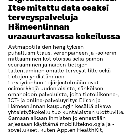
Itse mitattu data osaksi
terveyspalveluja
Hämeenlinnan
uraauurtavassa kokeilussa
Astmapotilaiden hengityksen
puhallusmittaus, verenpaineen ja -sokerin
mittaaminen kotioloissa sekä painon
seuraaminen ja näiden tietojen
tallentaminen omalle terveystilille sekä
tietojen yhdistäminen
terveydenhuoltojärjestelmään ovat
esimerkkejä uudenlaisista, sähköisen
omahoidon palveluista, joita tietoliikenne-,
ICT- ja online-palveluyritys Elisan ja
Hämeenlinnan kaupungin kesällä alkava
yhteistyökokeilu tuo kuntalaisten ulottuville.
Samaan aikaan ihmisten jo ennestään
arjessaan käyttämä mobiiliteknologia ja -
sovellukset, kuten Applen HealthKit,