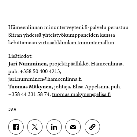
Hämeenlinnan minunterveyteni.fi-palvelu perustuu
Sitran yhdessä yhteistyökumppaneiden kanssa
kehittämään
virtuaaliklinikan toimintamalliin
.
Lisätiedot:
Jari Numminen
, projektipäällikkö, Hämeenlinna,
puh.
+358 50 400 4213
,
jari.numminen@hameenlinna.fi
Tuomas Mäkynen
, johtaja, Elisa Appelsiini, puh.
+358 44 331 58 74
,
tuomas.makynen@elisa.fi
JAA
J
J
J
J
K
A
A
A
A
O