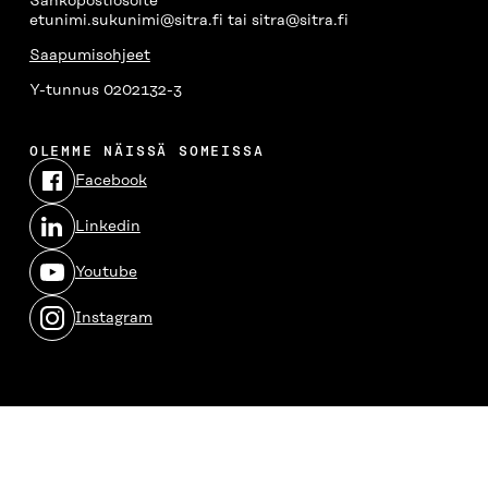
Sähköpostiosoite
etunimi.sukunimi@sitra.fi tai sitra@sitra.fi
Saapumisohjeet
Y-tunnus 0202132-3
OLEMME NÄISSÄ SOMEISSA
Facebook
Avautuu
uudessa
Linkedin
ikkunassa
Avautuu
uudessa
Youtube
ikkunassa
Avautuu
uudessa
Instagram
ikkunassa
Avautuu
uudessa
ikkunassa