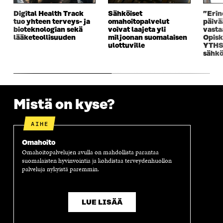
S
A
S
S
Digital Health Track
Sähköiset
”Erin
A
I
A
S
tuo yhteen terveys- ja
omahoitopalvelut
päivä
I
K
I
A
bioteknologian sekä
voivat laajeta yli
vasta
K
K
K
I
lääketeollisuuden
miljoonan suomalaisen
Opisk
K
U
K
K
ulottuville
YTHS:
U
N
U
K
sähkö
N
A
N
U
A
S
A
N
S
S
S
A
S
A
S
S
A
A
S
Mistä on kyse?
A
AIHE
Omahoito
Omahoitopalvelujen avulla on mahdollista parantaa
suomalaisten hyvinvointia ja kohdistaa terveydenhuollon
palveluja nykyistä paremmin.
LUE LISÄÄ