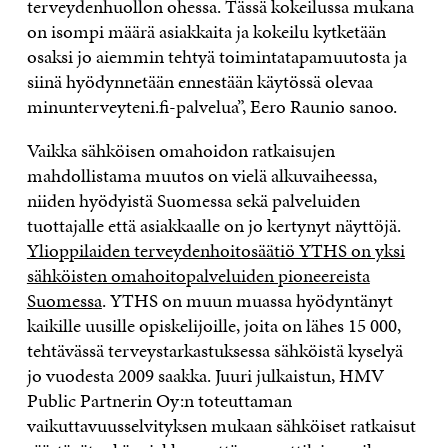
terveydenhuollon ohessa. Tässä kokeilussa mukana
on isompi määrä asiakkaita ja kokeilu kytketään
osaksi jo aiemmin tehtyä toimintatapamuutosta ja
siinä hyödynnetään ennestään käytössä olevaa
minunterveyteni.fi-palvelua”, Eero Raunio sanoo.
Vaikka sähköisen omahoidon ratkaisujen
mahdollistama muutos on vielä alkuvaiheessa,
niiden hyödyistä Suomessa sekä palveluiden
tuottajalle että asiakkaalle on jo kertynyt näyttöjä.
Ylioppilaiden terveydenhoitosäätiö YTHS on yksi
sähköisten omahoitopalveluiden pioneereista
Suomessa
. YTHS on muun muassa hyödyntänyt
kaikille uusille opiskelijoille, joita on lähes 15 000,
tehtävässä terveystarkastuksessa sähköistä kyselyä
jo vuodesta 2009 saakka. Juuri julkaistun, HMV
Public Partnerin Oy:n toteuttaman
vaikuttavuusselvityksen mukaan sähköiset ratkaisut