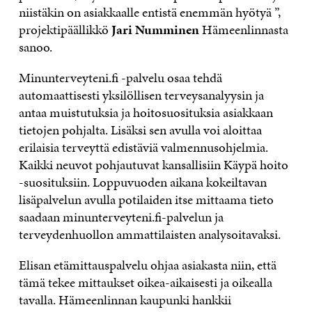
niistäkin on asiakkaalle entistä enemmän hyötyä ”,
projektipäällikkö
Jari Numminen
Hämeenlinnasta
sanoo.
Minunterveyteni.fi -palvelu osaa tehdä
automaattisesti yksilöllisen terveysanalyysin ja
antaa muistutuksia ja hoitosuosituksia asiakkaan
tietojen pohjalta. Lisäksi sen avulla voi aloittaa
erilaisia terveyttä edistäviä valmennusohjelmia.
Kaikki neuvot pohjautuvat kansallisiin Käypä hoito
-suosituksiin. Loppuvuoden aikana kokeiltavan
lisäpalvelun avulla potilaiden itse mittaama tieto
saadaan minunterveyteni.fi-palvelun ja
terveydenhuollon ammattilaisten analysoitavaksi.
Elisan etämittauspalvelu ohjaa asiakasta niin, että
tämä tekee mittaukset oikea-aikaisesti ja oikealla
tavalla. Hämeenlinnan kaupunki hankkii