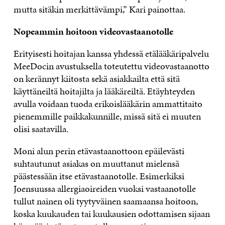
mutta sitäkin merkittävämpi,” Kari painottaa.
Nopeammin hoitoon videovastaanotolle
Erityisesti hoitajan kanssa yhdessä etälääkäripalvelu
MeeDocin avustuksella toteutettu videovastaanotto
on kerännyt kiitosta sekä asiakkailta että sitä
käyttäneiltä hoitajilta ja lääkäreiltä. Etäyhteyden
avulla voidaan tuoda erikoislääkärin ammattitaito
pienemmille paikkakunnille, missä sitä ei muuten
olisi saatavilla.
Moni alun perin etävastaanottoon epäilevästi
suhtautunut asiakas on muuttanut mielensä
päästessään itse etävastaanotolle. Esimerkiksi
Joensuussa allergiaoireiden vuoksi vastaanotolle
tullut nainen oli tyytyväinen saamaansa hoitoon,
koska kuukauden tai kuukausien odottamisen sijaan