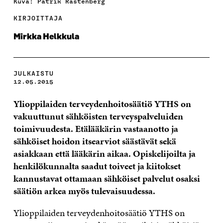
Kuva: Patrik Rastenberg
KIRJOITTAJA
Mirkka Helkkula
JULKAISTU
12.05.2015
Ylioppilaiden terveydenhoitosäätiö YTHS on
vakuuttunut sähköisten terveyspalveluiden
toimivuudesta. Etälääkärin vastaanotto ja
sähköiset hoidon itsearviot säästävät sekä
asiakkaan että lääkärin aikaa. Opiskelijoilta ja
henkilökunnalta saadut toiveet ja kiitokset
kannustavat ottamaan sähköiset palvelut osaksi
säätiön arkea myös tulevaisuudessa.
Ylioppilaiden terveydenhoitosäätiö YTHS on