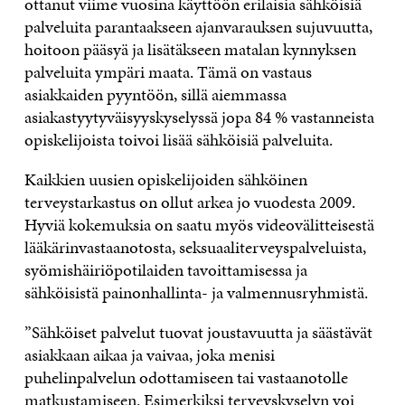
ottanut viime vuosina käyttöön erilaisia sähköisiä
palveluita parantaakseen ajanvarauksen sujuvuutta,
hoitoon pääsyä ja lisätäkseen matalan kynnyksen
palveluita ympäri maata. Tämä on vastaus
asiakkaiden pyyntöön, sillä aiemmassa
asiakastyytyväisyyskyselyssä jopa 84 % vastanneista
opiskelijoista toivoi lisää sähköisiä palveluita.
Kaikkien uusien opiskelijoiden sähköinen
terveystarkastus on ollut arkea jo vuodesta 2009.
Hyviä kokemuksia on saatu myös videovälitteisestä
lääkärinvastaanotosta, seksuaaliterveyspalveluista,
syömishäiriöpotilaiden tavoittamisessa ja
sähköisistä painonhallinta- ja valmennusryhmistä.
”Sähköiset palvelut tuovat joustavuutta ja säästävät
asiakkaan aikaa ja vaivaa, joka menisi
puhelinpalvelun odottamiseen tai vastaanotolle
matkustamiseen. Esimerkiksi terveyskyselyn voi