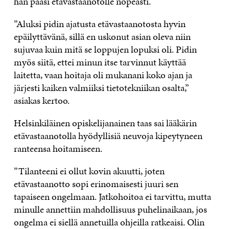
hän pääsi etävastaanotolle nopeasti.
”Aluksi pidin ajatusta etävastaanotosta hyvin
epäilyttävänä, sillä en uskonut asian oleva niin
sujuvaa kuin mitä se loppujen lopuksi oli. Pidin
myös siitä, ettei minun itse tarvinnut käyttää
laitetta, vaan hoitaja oli mukanani koko ajan ja
järjesti kaiken valmiiksi tietotekniikan osalta,”
asiakas kertoo.
Helsinkiläinen opiskelijanainen taas sai lääkärin
etävastaanotolla hyödyllisiä neuvoja kipeytyneen
ranteensa hoitamiseen.
”Tilanteeni ei ollut kovin akuutti, joten
etävastaanotto sopi erinomaisesti juuri sen
tapaiseen ongelmaan. Jatkohoitoa ei tarvittu, mutta
minulle annettiin mahdollisuus puhelinaikaan, jos
ongelma ei siellä annetuilla ohjeilla ratkeaisi. Olin