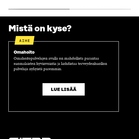
U
N
U
K
N
A
N
U
A
S
A
N
S
S
S
A
S
A
S
S
Mistä on kyse?
A
A
S
A
AIHE
Omahoito
Omahoitopalvelujen avulla on mahdollista parantaa
suomalaisten hyvinvointia ja kohdistaa terveydenhuollon
palveluja nykyistä paremmin.
LUE LISÄÄ