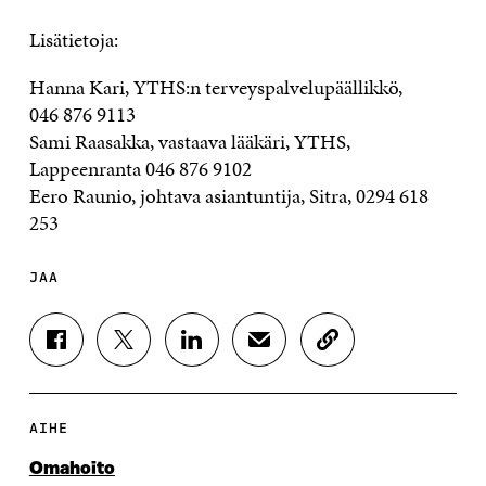
Lisätietoja:
Hanna Kari, YTHS:n terveyspalvelupäällikkö,
046 876 9113
Sami Raasakka, vastaava lääkäri, YTHS,
Lappeenranta 046 876 9102
Eero Raunio, johtava asiantuntija, Sitra, 0294 618
253
JAA
J
J
J
J
K
A
A
A
A
O
A
A
A
A
P
F
T
L
S
I
A
W
I
Ä
O
AIHE
C
I
N
H
I
E
T
K
K
A
Omahoito
B
T
E
Ö
R