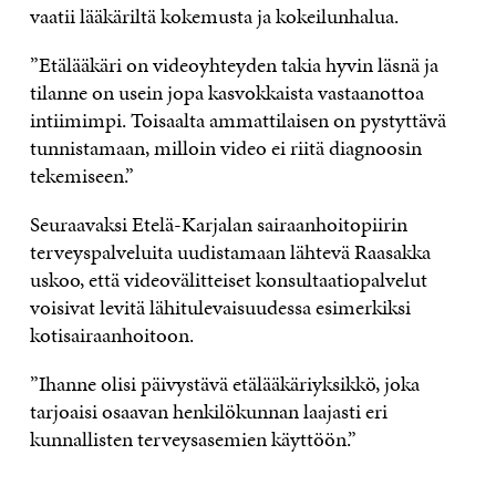
vaatii lääkäriltä kokemusta ja kokeilunhalua.
”Etälääkäri on videoyhteyden takia hyvin läsnä ja
tilanne on usein jopa kasvokkaista vastaanottoa
intiimimpi. Toisaalta ammattilaisen on pystyttävä
tunnistamaan, milloin video ei riitä diagnoosin
tekemiseen.”
Seuraavaksi Etelä-Karjalan sairaanhoitopiirin
terveyspalveluita uudistamaan lähtevä Raasakka
uskoo, että videovälitteiset konsultaatiopalvelut
voisivat levitä lähitulevaisuudessa esimerkiksi
kotisairaanhoitoon.
”Ihanne olisi päivystävä etälääkäriyksikkö, joka
tarjoaisi osaavan henkilökunnan laajasti eri
kunnallisten terveysasemien käyttöön.”