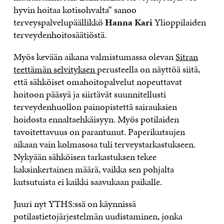
hyvin hoitaa kotisohvalta” sanoo
terveyspalvelupäällikkö
Hanna Kari
Ylioppilaiden
terveydenhoitosäätiöstä.
Myös kevään aikana valmistumassa olevan
Sitran
teettämän selvityksen
perusteella on näyttöä siitä,
että sähköiset omahoitopalvelut nopeuttavat
hoitoon pääsyä ja siirtävät suunnitellusti
terveydenhuollon painopistettä sairauksien
hoidosta ennaltaehkäisyyn. Myös potilaiden
tavoitettavuus on parantunut. Paperikutsujen
aikaan vain kolmasosa tuli terveystarkastukseen.
Nykyään sähköisen tarkastuksen tekee
kaksinkertainen määrä, vaikka sen pohjalta
kutsutuista ei kaikki saavukaan paikalle.
Juuri nyt YTHS:ssä on käynnissä
potilastietojärjestelmän uudistaminen, jonka