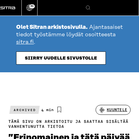
Siirry
FI
suoraan
Vaihda
Hae
sivuston
sisältöön
kieli
Olet Sitran arkistosivulla.
Ajantasaiset
tiedot työstämme löydät osoitteesta
sitra.fi
.
SIIRRY UUDELLE SIVUSTOLLE
Arvioitu
4 min
KUUNTELE
ARCHIVED
lukuaika
TÄMÄ SIVU ON ARKISTOITU JA SAATTAA SISÄLTÄÄ
VANHENTUNUTTA TIETOA
”Erinomainen ja tätä päivää