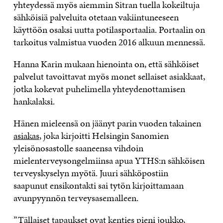
yhteydessä myös aiemmin Sitran tuella kokeiltuja
sähköisiä palveluita otetaan vakiintuneeseen
käyttöön osaksi uutta potilasportaalia. Portaalin on
tarkoitus valmistua vuoden 2016 alkuun mennessä.
Hanna Karin mukaan hienointa on, että sähköiset
palvelut tavoittavat myös monet sellaiset asiakkaat,
jotka kokevat puhelimella yhteydenottamisen
hankalaksi.
Hänen mieleensä on jäänyt parin vuoden takainen
asiakas
, joka kirjoitti Helsingin Sanomien
yleisönosastolle saaneensa vihdoin
mielenterveysongelmiinsa apua YTHS:n sähköisen
terveyskyselyn myötä. Juuri sähköpostiin
saapunut ensikontakti sai tytön kirjoittamaan
avunpyynnön terveysasemalleen.
”Tällaiset tapaukset ovat kenties pieni joukko,