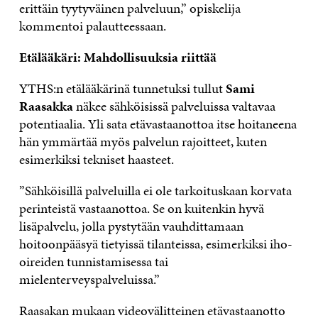
erittäin tyytyväinen palveluun,” opiskelija
kommentoi palautteessaan.
Etälääkäri: Mahdollisuuksia riittää
YTHS:n etälääkärinä tunnetuksi tullut
Sami
Raasakka
näkee sähköisissä palveluissa valtavaa
potentiaalia. Yli sata etävastaanottoa itse hoitaneena
hän ymmärtää myös palvelun rajoitteet, kuten
esimerkiksi tekniset haasteet.
”Sähköisillä palveluilla ei ole tarkoituskaan korvata
perinteistä vastaanottoa. Se on kuitenkin hyvä
lisäpalvelu, jolla pystytään vauhdittamaan
hoitoonpääsyä tietyissä tilanteissa, esimerkiksi iho-
oireiden tunnistamisessa tai
mielenterveyspalveluissa.”
Raasakan mukaan videovälitteinen etävastaanotto