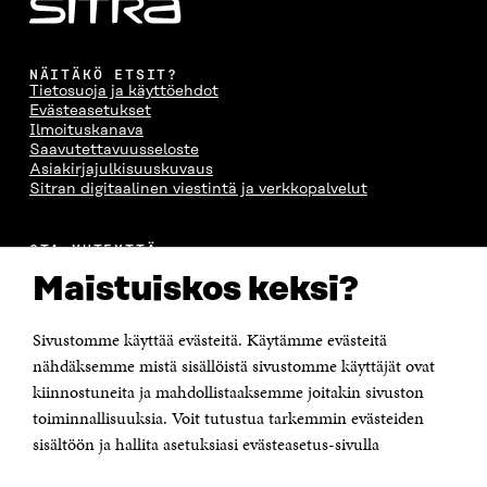
NÄITÄKÖ ETSIT?
Tietosuoja ja käyttöehdot
Evästeasetukset
Ilmoituskanava
Saavutettavuusseloste
Asiakirjajulkisuuskuvaus
Sitran digitaalinen viestintä ja verkkopalvelut
OTA YHTEYTTÄ
Suomen itsenäisyyden juhlarahasto Sitra
Maistuiskos keksi?
Itämerenkatu 11-13, PL 160,
00181 Helsinki
Sivustomme käyttää evästeitä. Käytämme evästeitä
Puhelin +358 294 618 991
Sähköpostiosoite
nähdäksemme mistä sisällöistä sivustomme käyttäjät ovat
etunimi.sukunimi@sitra.fi tai sitra@sitra.fi
kiinnostuneita ja mahdollistaaksemme joitakin sivuston
toiminnallisuuksia. Voit tutustua tarkemmin evästeiden
Saapumisohjeet
sisältöön ja hallita asetuksiasi evästeasetus-sivulla
Y-tunnus 0202132-3