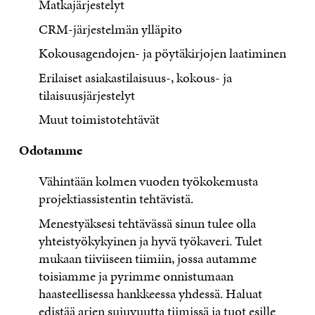
Matkajärjestelyt
CRM-järjestelmän ylläpito
Kokousagendojen- ja pöytäkirjojen laatiminen
Erilaiset asiakastilaisuus-, kokous- ja
tilaisuusjärjestelyt
Muut toimistotehtävät
Odotamme
Vähintään kolmen vuoden työkokemusta
projektiassistentin tehtävistä.
Menestyäksesi tehtävässä sinun tulee olla
yhteistyökykyinen ja hyvä työkaveri. Tulet
mukaan tiiviiseen tiimiin, jossa autamme
toisiamme ja pyrimme onnistumaan
haasteellisessa hankkeessa yhdessä. Haluat
edistää arjen sujuvuutta tiimissä ja tuot esille