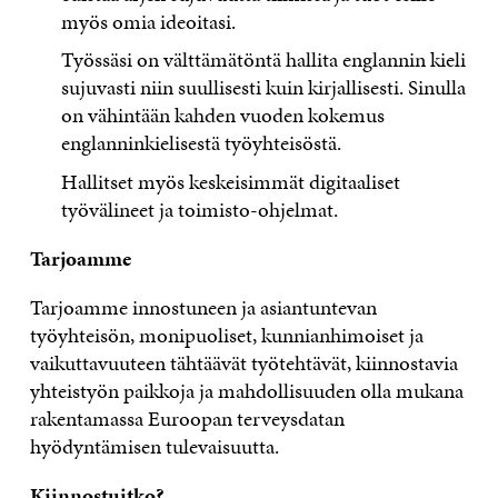
myös omia ideoitasi.
Työssäsi on välttämätöntä hallita englannin kieli
sujuvasti niin suullisesti kuin kirjallisesti. Sinulla
on vähintään kahden vuoden kokemus
englanninkielisestä työyhteisöstä.
Hallitset myös keskeisimmät digitaaliset
työvälineet ja toimisto-ohjelmat.
Tarjoamme
Tarjoamme innostuneen ja asiantuntevan
työyhteisön, monipuoliset, kunnianhimoiset ja
vaikuttavuuteen tähtäävät työtehtävät, kiinnostavia
yhteistyön paikkoja ja mahdollisuuden olla mukana
rakentamassa Euroopan terveysdatan
hyödyntämisen tulevaisuutta.
Kiinnostuitko?