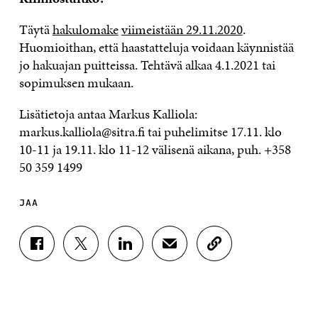
Täytä
hakulomake
viimeistään 29.11.2020
.
Huomioithan, että haastatteluja voidaan käynnistää
jo hakuajan puitteissa. Tehtävä alkaa 4.1.2021 tai
sopimuksen mukaan.
Lisätietoja antaa Markus Kalliola:
markus.kalliola@sitra.fi tai puhelimitse 17.11. klo
10-11 ja 19.11. klo 11-12 välisenä aikana, puh. +358
50 359 1499
JAA
J
J
J
J
K
A
A
A
A
O
A
A
A
A
P
F
T
L
S
I
A
W
I
Ä
O
C
I
N
H
I