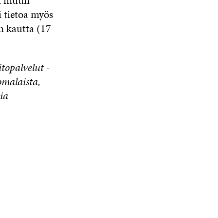
ai muun
i tietoa myös
n kautta (17
topalvelut -
malaista,
ia