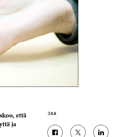
skoo, että
JAA
ttä ja
J
J
J