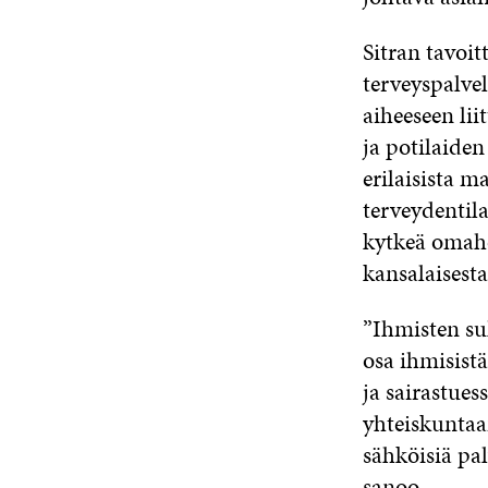
Sitran tavoit
terveyspalvel
aiheeseen lii
ja potilaiden
erilaisista m
terveydentila
kytkeä omaho
kansalaisesta
”Ihmisten su
osa ihmisistä
ja sairastue
yhteiskuntaa
sähköisiä pa
sanoo.