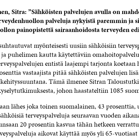
en, Sitra: ”Sähköisten palvelujen avulla on mahdo
rveydenhuollon palveluja nykyistä paremmin ja si
llon painopistettä sairaanhoidosta terveyden ed
suhtautuvat myönteisesti uusiin sähköisiin terveys
in ja puhelimen kautta käytettäviin omahoitopalvelu
erveyspalvelujen entistä laajempi tarjonta koetaan
osenttia vastaajista pitää sähköisten palvelujen lis
kehityssuuntana. Tämä ilmenee Sitran Taloustutk
kyselytutkimuksesta, johon haastateltiin 1085 suom
an lähes joka toinen suomalainen, 43 prosenttia,
sähköisiä terveyspalveluja seuraavan vuoden aikan
 runsaan 20 prosentin kasvua tähän hetkeen verrattu
veyspalveluja aikovat käyttää myös yli 65-vuotiaat 