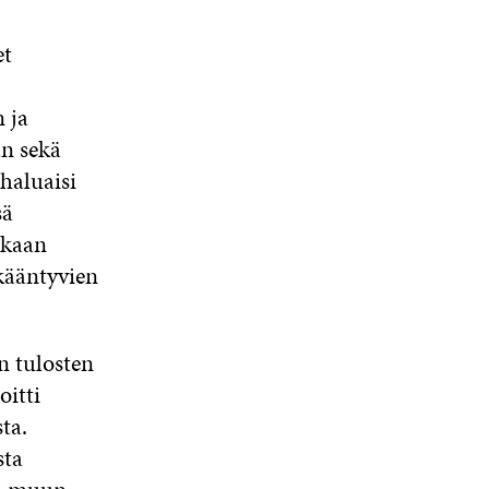
et
 ja
an sekä
haluaisi
sä
ukaan
ikääntyvien
n tulosten
oitti
ta.
sta