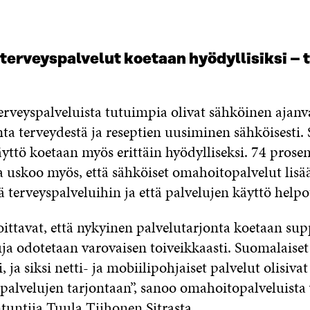
terveyspalvelut koetaan hyödyllisiksi – 
terveyspalveluista tutuimpia olivat sähköinen ajanv
ta terveydestä ja reseptien uusiminen sähköisesti.
yttö koetaan myös erittäin hyödylliseksi. 74 prosen
a uskoo myös, että sähköiset omahoitopalvelut lisä
ä terveyspalveluihin ja että palvelujen käyttö helpo
ittavat, että nykyinen palvelutarjonta koetaan sup
uja odotetaan varovaisen toiveikkaasti. Suomalaiset
i, ja siksi netti- ja mobiilipohjaiset palvelut olisiva
spalvelujen tarjontaan”, sanoo omahoitopalveluista
tuntija Tuula Tiihonen Sitrasta.