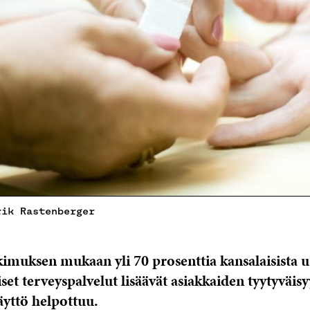
rik Rastenberger
imuksen mukaan yli 70 prosenttia kansalaisista u
et terveyspalvelut lisäävät asiakkaiden tyytyväisyy
äyttö helpottuu.