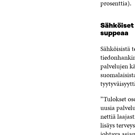
prosenttia).
Sähköiset 
suppeaa
Sähköisistä 
tiedonhankin
palvelujen kä
suomalaisist
tyytyväisyytt
”Tulokset oso
uusia palvel
nettiä laajast
lisäys tervey
johtava asian