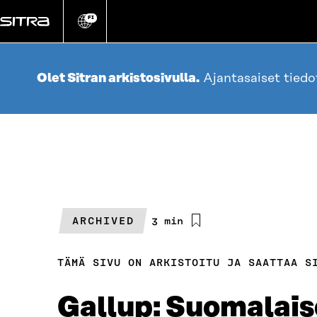
Siirry
suoraan
FI
Vaihda
sivuston
sisältöön
kieli
Olet Sitran arkistosivulla.
Ajantasaiset tied
ARCHIVED
Arvioitu
3 min
lukuaika
TÄMÄ SIVU ON ARKISTOITU JA SAATTAA S
Gallup: Suomalais