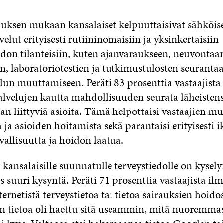
uksen mukaan kansalaiset kelpuuttaisivat sähköis
lut erityisesti rutiininomaisiin ja yksinkertaisiin
don tilanteisiin, kuten ajanvaraukseen, neuvontaan
n, laboratoriotestien ja tutkimustulosten seuranta
lun muuttamiseen. Peräti 83 prosenttia vastaajista 
alvelujen kautta mahdollisuuden seurata läheisten
an liittyviä asioita. Tämä helpottaisi vastaajien m
ja asioiden hoitamista sekä parantaisi erityisesti 
allisuutta ja hoidon laatua.
 kansalaisille suunnatulle terveystiedolle on kysely
uuri kysyntä. Peräti 71 prosenttia vastaajista ilm
ternetistä terveystietoa tai tietoa sairauksien hoidos
n tietoa oli haettu sitä useammin, mitä nuoremma