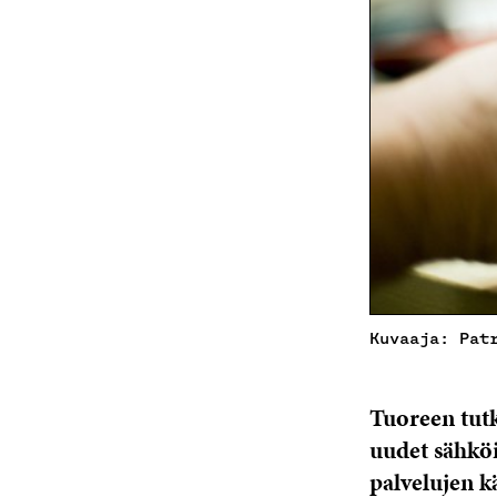
Kuvaaja: Pat
Tuoreen tutk
uudet sähköis
palvelujen k