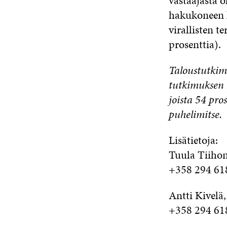
vastaajasta 
hakukoneen k
virallisten t
prosenttia).
Taloustutkimu
tutkimuksen 
joista 54 pro
puhelimitse.
Lisätietoja:
Tuula Tiihone
+358 294 61
Antti Kivelä,
+358 294 61