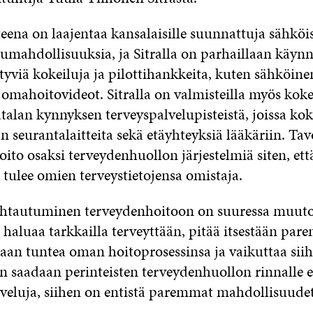
teena on laajentaa kansalaisille suunnattuja sähköi
umahdollisuuksia, ja Sitralla on parhaillaan käynn
ttyviä kokeiluja ja pilottihankkeita, kuten sähköinen
 omahoitovideot. Sitralla on valmisteilla myös koke
atalan kynnyksen terveyspalvelupisteistä, joissa kok
n seurantalaitteita sekä etäyhteyksiä lääkäriin. Ta
ito osaksi terveydenhuollon järjestelmiä siten, ett
 tulee omien terveystietojensa omistaja.
htautuminen terveydenhoitoon on suuressa muuto
 haluaa tarkkailla terveyttään, pitää itsestään pa
ssaan tuntea oman hoitoprosessinsa ja vaikuttaa sii
n saadaan perinteisten terveydenhuollon rinnall
lveluja, siihen on entistä paremmat mahdollisuudet