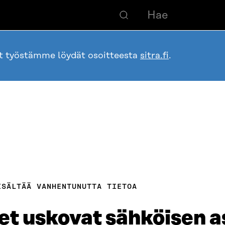
ot työstämme löydät osoitteesta
sitra.fi
.
ISÄLTÄÄ VANHENTUNUTTA TIETOA
et uskovat sähköisen a