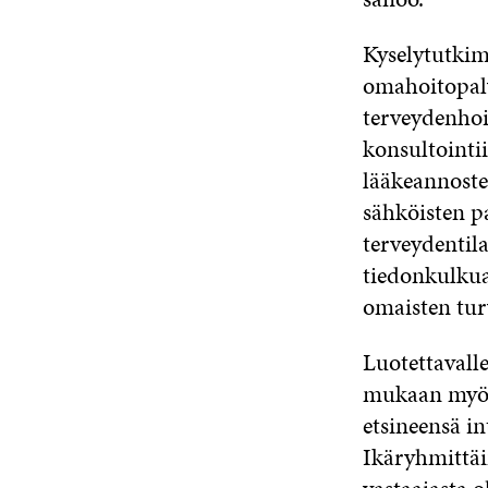
Kyselytutkim
omahoitopalve
terveydenhoi
konsultointii
lääkeannoste
sähköisten p
terveydentila
tiedonkulkua 
omaisten turv
Luotettavalle
mukaan myös s
etsineensä in
Ikäryhmittäi