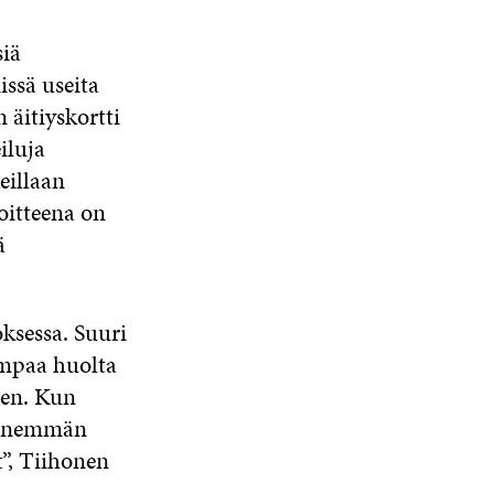
siä
issä useita
 äitiyskortti
iluja
eillaan
voitteena on
ä
ksessa. Suuri
rempaa huolta
hen. Kun
e enemmän
”, Tiihonen