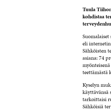
Tuula Tiihon
kohdistaa te
terveydenhuo
Suomalaiset 
eli internet
Sähköisten t
asiana: 74 pr
myönteisenä 
teettämästä 
Kyselyn muka
käyttävänsä 
tarkoittaisi
Sähköisiä ter