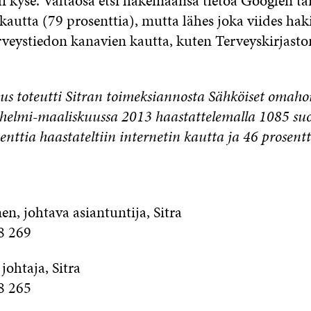
oli kyse. Valtaosa etsi hakemaansa tietoa Googlen t
autta (79 prosenttia), mutta lähes joka viides hak
erveystiedon kanavien kautta, kuten Terveyskirjasto
s toteutti Sitran toimeksiannosta Sähköiset omahoi
helmi-maaliskuussa 2013 haastattelemalla 1085 suo
senttia haastateltiin internetin kautta ja 46 prosentt
n, johtava asiantuntija, Sitra
8 269
 johtaja, Sitra
8 265