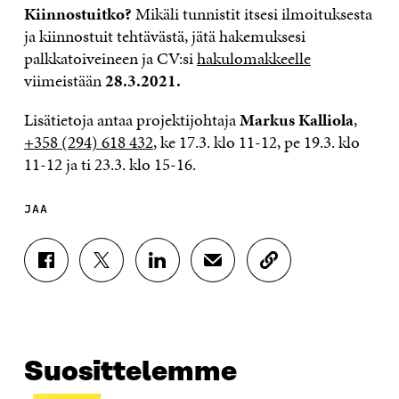
Kiinnostuitko?
Mikäli tunnistit itsesi ilmoituksesta
ja kiinnostuit tehtävästä, jätä hakemuksesi
palkkatoiveineen ja CV:si
hakulomakkeelle
viimeistään
28.3.2021.
Lisätietoja antaa projektijohtaja
Markus Kalliola
,
+358 (294) 618 432
, ke 17.3. klo 11-12, pe 19.3. klo
11-12 ja ti 23.3. klo 15-16.
JAA
J
J
J
J
K
A
A
A
A
O
A
A
A
A
P
F
T
L
S
I
A
W
I
Ä
O
C
I
N
H
I
E
T
K
K
A
Suosittelemme
B
T
E
Ö
R
O
E
D
P
T