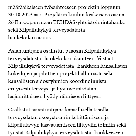
määräaikaiseen työsuhteeseen projektin loppuun,
30.10.2023 asti. Projektiin kuuluu keskeisenä osana
26 Euroopan maan TEHDAS-yhteistoimintahanke
sekä Kilpailukykyä terveysdatasta -
hankekokonaisuus.
Asiantuntijana osallistut pääosin Kilpailukykyä
terveysdatasta -hankekokonaisuuteen. Vastaat
Kilpailukykyä terveysdatasta -hankkeen kansallisten
kokeilujen ja pilottien projektihallinnasta sekä
kansallisten sidosryhmien koordinoinnista
erityisesti terveys- ja hyvinvointidatan
laajamittaiseen hyödyntämiseen liittyen.
Osallistut asiantuntijana kansallisella tasolla
terveysdatan ekosysteemin kehittämiseen ja
kilpailukyvyn kasvattamiseen liittyviin toimiin sekä
työstät Kilpailukykyä terveysdatasta -hankkeeseen