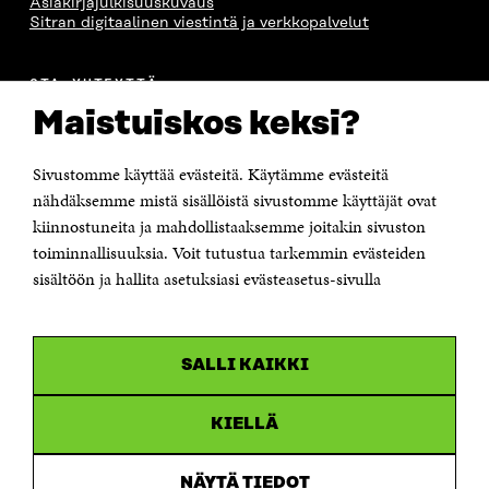
Asiakirjajulkisuuskuvaus
A
S
A
N
Sitran digitaalinen viestintä ja verkkopalvelut
S
S
S
A
S
A
S
S
A
A
S
OTA YHTEYTTÄ
A
Suomen itsenäisyyden juhlarahasto Sitra
Maistuiskos keksi?
Itämerenkatu 11-13, PL 160,
00181 Helsinki
Sivustomme käyttää evästeitä. Käytämme evästeitä
Puhelin +358 294 618 991
Sähköpostiosoite
nähdäksemme mistä sisällöistä sivustomme käyttäjät ovat
etunimi.sukunimi@sitra.fi tai sitra@sitra.fi
kiinnostuneita ja mahdollistaaksemme joitakin sivuston
toiminnallisuuksia. Voit tutustua tarkemmin evästeiden
Saapumisohjeet
sisältöön ja hallita asetuksiasi evästeasetus-sivulla
Y-tunnus 0202132-3
OLEMME NÄISSÄ SOMEISSA
SALLI KAIKKI
Facebook
Avautuu
uudessa
Linkedin
ikkunassa
KIELLÄ
Avautuu
uudessa
Youtube
ikkunassa
Avautuu
NÄYTÄ TIEDOT