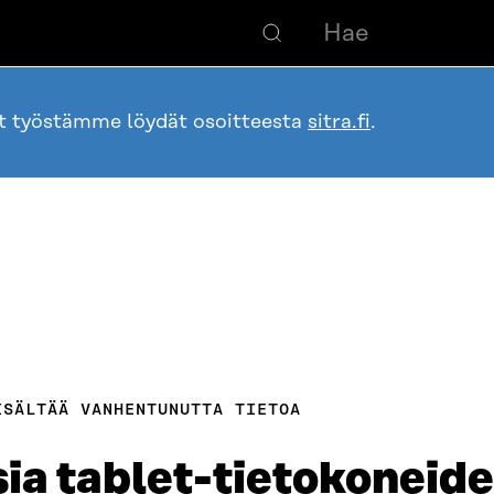
ot työstämme löydät osoitteesta
sitra.fi
.
ISÄLTÄÄ VANHENTUNUTTA TIETOA
sia tablet-tietokoneide