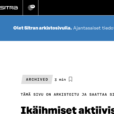
Siirry
suoraan
FI
Vaihda
sivuston
sisältöön
kieli
Olet Sitran arkistosivulla.
Ajantasaiset tied
ARCHIVED
Arvioitu
3 min
lukuaika
TÄMÄ SIVU ON ARKISTOITU JA SAATTAA S
Ikäihmiset aktiivi