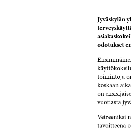
Jyväskylän y
terveyskäytt
asiakaskokei
odotukset en
Ensimmäinen 
käyttökokeil
toimintoja on
koskaan aikai
on ensisijais
vuotiasta jyv
Vetreeniksi 
tavoitteena 