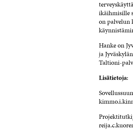
terveyskäytt
ikäihmisille
on palvelun 
käynnistämin
Hanke on Jyv
ja Jyväskylä
Taltioni-palv
Lisätietoja
:
Sovellussuun
kimmo.i.kin
Projektitutki
reija.c.kuor