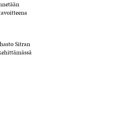
ynnetään
tavoitteena
hasto Sitran
kehittämässä