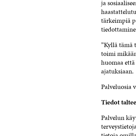
ja sosiaalis
haastattelut
tärkeimpiä pa
tiedottamine
”Kyllä tämä 
toimi mikään
huomaa että 
ajatuksiaan.
Palveluosia 
Tiedot taltee
Palvelun käy
terveystietoj
tietoja omil