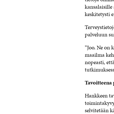
kansalaisille
keskitetysti 
Terveystieto
palveluun su
”Joo. Ne on k
maailma kehit
nopeasti, ett
tutkimuksess
Tavoitteena 
Hankkeen tav
toimintakyvy
selvitetään 