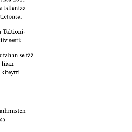
A
e tallentaa
S
tietonsa.
S
A
 Taltioni-
ivisesti:
uutahan se tää
 liian
kiteytti
käihmisten
sa