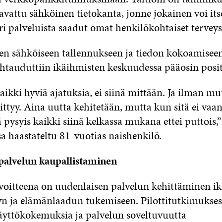
 avattu sähköinen tietokanta, jonne jokainen voi its
eri palveluista saadut omat henkilökohtaiset terveys
jen sähköiseen tallennukseen ja tiedon kokoamiseen
htauduttiin ikäihmisten keskuudessa pääosin positi
aikki hyviä ajatuksia, ei siinä mittään. Ja ilman m
tyy. Aina uutta kehitetään, mutta kun sitä ei vaan
ä pysyis kaikki siinä kelkassa mukana ettei puttois,” 
a haastateltu 81-vuotias naishenkilö.
palvelun kaupallistaminen
oitteena on uudenlaisen palvelun kehittäminen i
n ja elämänlaadun tukemiseen. Pilottitutkimukses
käyttökokemuksia ja palvelun soveltuvuutta