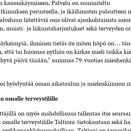
een kanssakäymiseen. Palvelu on suunniteltu
utkimuksen perusteella, ja ikäihmisten palautteen
lveluun liitettäviä osia olivat ajankohtaisista asioi
n, muisti- ja liikuntaharjoitukset sekä terveyden 
tärkeimpiä, ihminen tietäs ite miten höpö on… tän
, että tai huomaa nythän on kirkas mieli taikka ki
hyvä päivä tänään,” summaa 79-vuotias mieshenki
voi hyödyntää oman aikataulun ja mielenkiinnon 
n omalle terveystilille
ttäjillä on myös mahdollisuus tallentaa itse seura
a omalle terveystilille Taltioni-tietokantaan sekä h
la verkkopankkitunnuksillaan. Taltioni on tammik