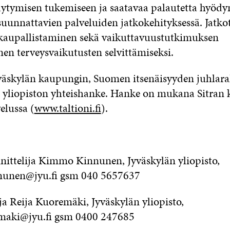
äytymisen tukemiseen ja saatavaa palautetta hyöd
 suunnattavien palveluiden jatkokehityksessä. Jatko
kaupallistaminen sekä vaikuttavuustutkimuksen
en terveysvaikutusten selvittämiseksi.
äskylän kaupungin, Suomen itsenäisyyden juhlara
n yliopiston yhteishanke. Hanke on mukana Sitran 
elussa (
www.taltioni.fi
).
nittelija Kimmo Kinnunen, Jyväskylän yliopisto,
nunen@jyu.fi gsm 040 5657637
ja Reija Kuoremäki, Jyväskylän yliopisto,
emaki@jyu.fi gsm 0400 247685