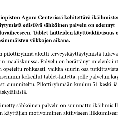
liopiston Agora Centerissä kehitettävä ikäihmiste
äytymistä edistävä sähköinen palvelu on edennyt
luvaiheeseen. Tablet-laitteiden käyttöaktiivisuus o
simmäisten viikkojen aikana.
pilottiryhmä aloitti terveyskäyttäytymistä tukev
un maaliskuussa. Palvelu on herättänyt mielenkiint
 opeteltu rohkeasti, vaikka suurin osa tutkittavista
semmin kokeillut tablet-laitetta, jolle palvelun kä
esti suunniteltu. Pilottiryhmään kuuluu 51 keski-iä
äskyläläistä.
nimetty sähköinen palvelu on suunnattu ikäihmisill
on käyttäjien motivoiminen aktiiviseen liikkumisee