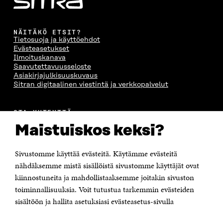
NÄITÄKÖ ETSIT?
Tietosuoja ja käyttöehdot
Evästeasetukset
Ilmoituskanava
Saavutettavuusseloste
Asiakirjajulkisuuskuvaus
Sitran digitaalinen viestintä ja verkkopalvelut
OTA YHTEYTTÄ
Suomen itsenäisyyden juhlarahasto Sitra
Maistuiskos keksi?
Itämerenkatu 11-13, PL 160,
00181 Helsinki
Sivustomme käyttää evästeitä. Käytämme evästeitä
Puhelin +358 294 618 991
Sähköpostiosoite
nähdäksemme mistä sisällöistä sivustomme käyttäjät ovat
etunimi.sukunimi@sitra.fi tai sitra@sitra.fi
kiinnostuneita ja mahdollistaaksemme joitakin sivuston
toiminnallisuuksia. Voit tutustua tarkemmin evästeiden
Saapumisohjeet
sisältöön ja hallita asetuksiasi evästeasetus-sivulla
Y-tunnus 0202132-3