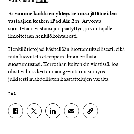
Voit vastata
täällä
.
Arvomme kaikkien yhteystietonsa jättäneiden
vastaajien kesken iPad Air 2:n.
Arvonta
suoritetaan vastausajan päätyttyä, ja voittajalle
ilmoitetaan henkilökohtaisesti.
Henkilötietojasi käsitellään luottamuksellisesti, eikä
niitä luovuteta eteenpäin ilman erillistä
suostumustasi. Kerrothan kuitenkin viestissä, jos
olisit valmis kertomaan geenitarinasi myös
julkisesti mahdollisten haastattelujen varalta.
JAA
J
J
J
J
K
A
A
A
A
O
A
A
A
A
P
F
T
L
S
I