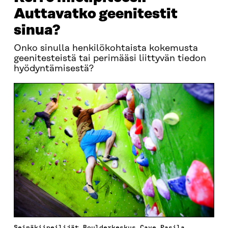
Auttavatko geenitestit
sinua?
Onko sinulla henkilökohtaista kokemusta
geenitesteistä tai perimääsi liittyvän tiedon
hyödyntämisestä?
Seinäkiipeilijät Boulderkeskus Cave Pasila,