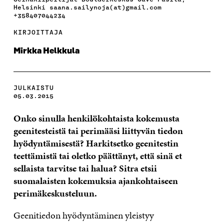
Helsinki saana.sailynoja(at)gmail.com
+358407044234
KIRJOITTAJA
Mirkka Helkkula
JULKAISTU
05.03.2015
Onko sinulla henkilökohtaista kokemusta
geenitesteistä tai perimääsi liittyvän tiedon
hyödyntämisestä? Harkitsetko geenitestin
teettämistä tai oletko päättänyt, että sinä et
sellaista tarvitse tai halua? Sitra etsii
suomalaisten kokemuksia ajankohtaiseen
perimäkeskusteluun.
Geenitiedon hyödyntäminen yleistyy