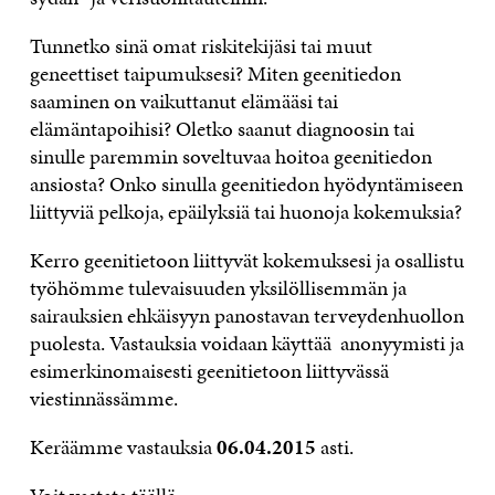
Tunnetko sinä omat riskitekijäsi tai muut
geneettiset taipumuksesi? Miten geenitiedon
saaminen on vaikuttanut elämääsi tai
elämäntapoihisi? Oletko saanut diagnoosin tai
sinulle paremmin soveltuvaa hoitoa geenitiedon
ansiosta? Onko sinulla geenitiedon hyödyntämiseen
liittyviä pelkoja, epäilyksiä tai huonoja kokemuksia?
Kerro geenitietoon liittyvät kokemuksesi ja osallistu
työhömme tulevaisuuden yksilöllisemmän ja
sairauksien ehkäisyyn panostavan terveydenhuollon
puolesta. Vastauksia voidaan käyttää anonyymisti ja
esimerkinomaisesti geenitietoon liittyvässä
viestinnässämme.
Keräämme vastauksia
06.04.2015
asti.