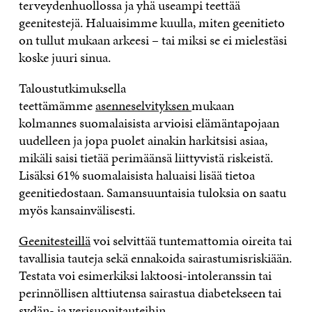
terveydenhuollossa ja yhä useampi teettää
geenitestejä. Haluaisimme kuulla, miten geenitieto
on tullut mukaan arkeesi – tai miksi se ei mielestäsi
koske juuri sinua.
Taloustutkimuksella
teettämämme
asenneselvityksen
mukaan
kolmannes suomalaisista arvioisi elämäntapojaan
uudelleen ja jopa puolet ainakin harkitsisi asiaa,
mikäli saisi tietää perimäänsä liittyvistä riskeistä.
Lisäksi 61% suomalaisista haluaisi lisää tietoa
geenitiedostaan. Samansuuntaisia tuloksia on saatu
myös kansainvälisesti.
Geenitesteillä
voi selvittää tuntemattomia oireita tai
tavallisia tauteja sekä ennakoida sairastumisriskiään.
Testata voi esimerkiksi laktoosi-intoleranssin tai
perinnöllisen alttiutensa sairastua diabetekseen tai
sydän- ja verisuonitauteihin.