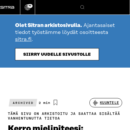
Siirry
FI
suoraan
Vaihda
Hae
sivuston
sisältöön
kieli
Olet Sitran arkistosivulla.
Ajantasaiset
tiedot työstämme löydät osoitteesta
sitra.fi
.
SIIRRY UUDELLE SIVUSTOLLE
Arvioitu
2 min
KUUNTELE
ARCHIVED
lukuaika
TÄMÄ SIVU ON ARKISTOITU JA SAATTAA SISÄLTÄÄ
VANHENTUNUTTA TIETOA
Kerro mielipiteesi: